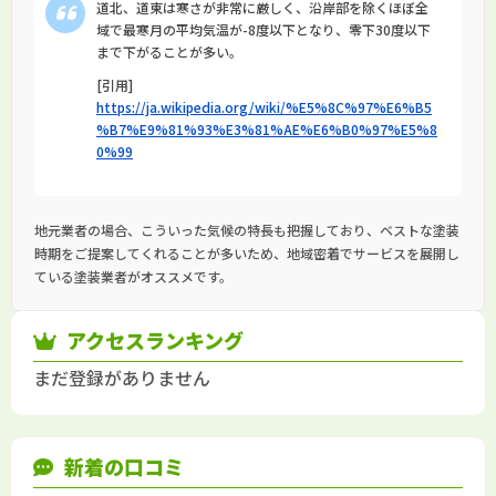
道北、道東は寒さが非常に厳しく、沿岸部を除くほぼ全
域で最寒月の平均気温が-8度以下となり、零下30度以下
まで下がることが多い。
[引用]
https://ja.wikipedia.org/wiki/%E5%8C%97%E6%B5
%B7%E9%81%93%E3%81%AE%E6%B0%97%E5%8
0%99
地元業者の場合、こういった気候の特長も把握しており、ベストな塗装
時期をご提案してくれることが多いため、地域密着でサービスを展開し
ている塗装業者がオススメです。
アクセスランキング
まだ登録がありません
新着の口コミ