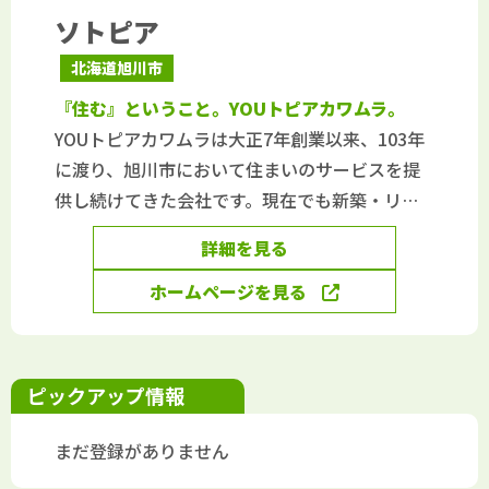
ソトピア
北海道旭川市
『住む』ということ。YOUトピアカワムラ。
YOUトピアカワムラは大正7年創業以来、103年
に渡り、旭川市において住まいのサービスを提
供し続けてきた会社です。現在でも新築・リフ
ォーム・不動産とあらゆる住まいのサービスを
詳細を見る
提供しております。そんななか2020年8月から豊
岡と末広のリフォーム館内に外壁・屋根専門店
ホームページを見る
『ソトピア』をオープンいたしました。
私自身、前職では住宅用外壁材メーカーに勤め
ていたこともあり、外壁・屋根という住宅の顔
ピックアップ情報
ともいうべき分野においてお客様への住まいの
サービスを充実させたいという想いから今回の
まだ登録がありません
オープンの運びとなりました。