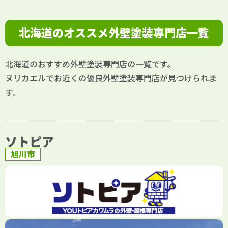
弊社では『住む』ということ。YOUトピアカワ
北海道のオススメ外壁塗装専門店一覧
ムラ。というスローガンのもと、外装リフォー
ムを通して地域住民の皆様によりよい『住ま
北海道のおすすめ外壁塗装専門店の一覧です。
い』サービスを提供してまいりますので今後と
ヌリカエルでお近くの優良外壁塗装専門店が見つけられま
もご指導ご鞭撻並びに末永いご愛好賜りますよ
す。
うにお願い申し上げます。
ソトピア
旭川市