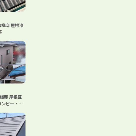
S様邸 屋根漆
事
様邸 屋根葺
タンビー・横