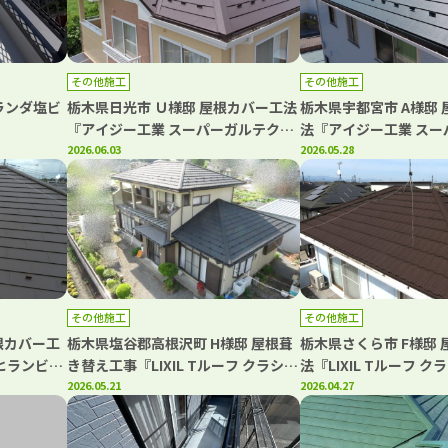
その他施工
その他施工
ランダ塩ビ
栃木県日光市 Ｕ様邸 屋根カバー工法
栃木県宇都宮市 A様邸
『アイジー工業 スーパーガルテク
法『アイジー工業 スー
ト』
2026.06.03
ト』
2026.05.28
その他施工
その他施工
根カバー工
栃木県塩谷郡高根沢町 H様邸 屋根葺
栃木県さくら市 F様邸
き ヒランビー
き替え工事『LIXIL Tルーフ クラシッ
法『LIXIL Tルーフ ク
クR』
2026.05.21
2026.04.27