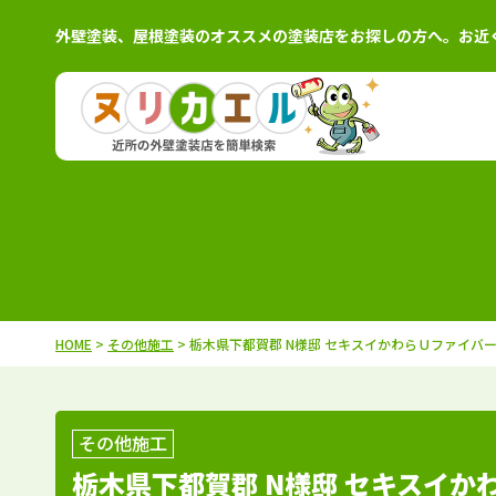
外壁塗装、屋根塗装のオススメの塗装店をお探しの方へ。お近
北海道
施工例
塗装店
茨城県
施工例
塗装
青森県
施工例
塗装店
栃木県
施工例
塗装
岩手県
施工例
塗装店
群馬県
施工例
塗装
秋田県
施工例
塗装店
千葉県
施工例
塗装
HOME
>
その他施工
> 栃木県下都賀郡 N様邸 セキスイかわらＵファイバ
宮城県
施工例
塗装店
埼玉県
施工例
塗装
山形県
施工例
塗装店
東京都
施工例
塗装
福島県
施工例
塗装店
神奈川県
施工例
塗装
その他施工
栃木県下都賀郡 N様邸 セキスイ