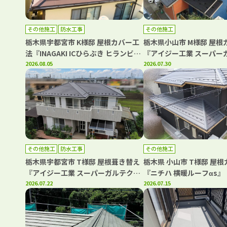
その他施工
防水工事
その他施工
栃木県宇都宮市 K様邸 屋根カバー工
栃木県小山市 M様邸 屋根
法『INAGAKI ICひらぶき ヒランビー
『アイジー工業 スーパー
220』・ベランダFRP防水工事
2026.08.05
ト』
2026.07.30
その他施工
防水工事
その他施工
栃木県宇都宮市 T様邸 屋根葺き替え
栃木県 小山市 T様邸 屋
『アイジー工業 スーパーガルテクト
『ニチハ 横暖ルーフαs』
フッ素』ベランダ防水工事
2026.07.22
2026.07.15