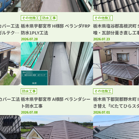
その他施工
防水工事
その他施工
カバー工法
栃木県宇都宮市 H様邸 ベランダFRP
栃木県塩谷郡高根沢町 
ガルテク
防水1PLY工法
喰・瓦部分葺き直し工
2026.07.28
2026.07.23
防水工事
その他施工
根カバー工法
栃木県宇都宮市 A様邸 ベランダシー
栃木県下都賀郡野木町 I
ト防水工事
き替え「ICたてひらス
2026.07.08
暖ルーフαS」
2026.07.01