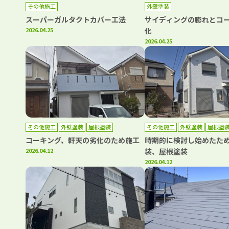
その他施工
外壁塗装
スーパーガルタクトカバー工法
サイディングの膨れとコ
2026.04.25
化
2026.04.25
その他施工
外壁塗装
屋根塗装
その他施工
外壁塗装
屋根塗
コーキング、軒天の劣化のため施工
時期的に検討し始めたた
2026.04.12
装、屋根塗装
2026.04.12