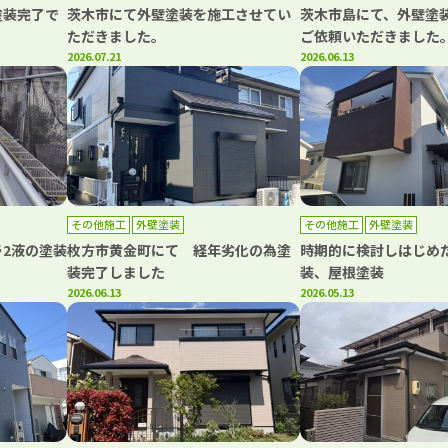
塗装完了で
茨木市にて外壁塗装を施工させてい
茨木市島にて、外壁塗装
ただきました。
ご依頼いただきました
2026.07.21
2026.06.13
その他施工
外壁塗装
その他施工
外壁塗装
2液の塗装
枚方市黄金町にて 経年劣化の為塗
時期的に検討しはじめ
装完了しました
装、屋根塗装
2026.06.13
2026.05.13