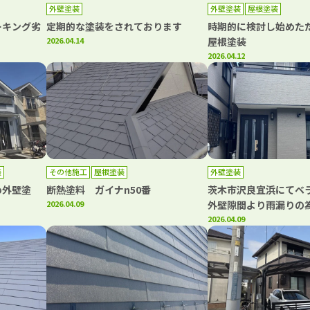
外壁塗装
外壁塗装
屋根塗装
ーキング劣
定期的な塗装をされております
時期的に検討し始めたた
2026.04.14
屋根塗装
2026.04.12
装
その他施工
屋根塗装
外壁塗装
め外壁塗
断熱塗料 ガイナn50番
茨木市沢良宜浜にて
2026.04.09
外壁隙間より雨漏りの
2026.04.09