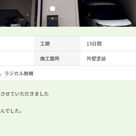
工期
15日間
施工箇所
外壁塗装
、ラジカル無機
装させていただきました
せんでした。