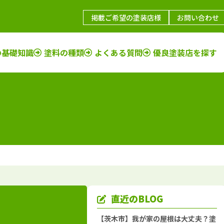
掲載ご希望の塗装店様
お問い合わせ
の基礎知識
塗料の種類
よくある質問
優良塗装店を探す
鳥取県
施工例
塗装店
福岡県
施工例
塗装店
島根県
施工例
塗装店
佐賀県
施工例
塗装店
山口県
施工例
塗装店
長崎県
施工例
塗装店
岡山県
施工例
塗装店
大分県
施工例
塗装店
広島県
施工例
塗装店
熊本県
施工例
塗装店
香川県
施工例
塗装店
宮崎県
施工例
塗装店
愛媛県
施工例
塗装店
鹿児島県
施工例
塗装店
直近のBLOG
徳島県
施工例
塗装店
沖縄県
施工例
塗装店
【茨木市】我が家の屋根は大丈夫？塗