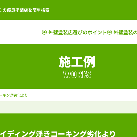
くの優良塗装店を簡単検索
外壁塗装店選びのポイント
外壁塗装
施工例
店
新潟県
施工例
塗装店
滋賀県
施工例
塗装店
店
富山県
施工例
塗装店
京都府
施工例
塗装店
WORKS
店
石川県
施工例
塗装店
奈良県
施工例
塗装店
店
山梨県
施工例
塗装店
大阪府
施工例
塗装店
ーキング劣化より
店
長野県
施工例
塗装店
三重県
施工例
塗装店
店
福井県
施工例
塗装店
和歌山県
施工例
塗装店
店
岐阜県
施工例
塗装店
兵庫県
施工例
塗装店
静岡県
施工例
塗装店
イディング浮きコーキング劣化より