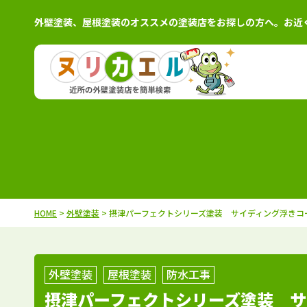
外壁塗装、屋根塗装のオススメの塗装店をお探しの方へ。お近
北海道
施工例
塗装店
茨城県
施工例
塗装
青森県
施工例
塗装店
栃木県
施工例
塗装
岩手県
施工例
塗装店
群馬県
施工例
塗装
秋田県
施工例
塗装店
千葉県
施工例
塗装
HOME
>
外壁塗装
> 摂津パーフェクトシリーズ塗装 サイディング浮きコ
宮城県
施工例
塗装店
埼玉県
施工例
塗装
山形県
施工例
塗装店
東京都
施工例
塗装
福島県
施工例
塗装店
神奈川県
施工例
塗装
外壁塗装
屋根塗装
防水工事
摂津パーフェクトシリーズ塗装 サ