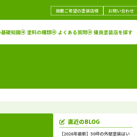
掲載ご希望の塗装店様
お問い合わせ
の基礎知識
塗料の種類
よくある質問
優良塗装店を探す
鳥取県
施工例
塗装店
福岡県
施工例
塗装店
島根県
施工例
塗装店
佐賀県
施工例
塗装店
山口県
施工例
塗装店
長崎県
施工例
塗装店
岡山県
施工例
塗装店
大分県
施工例
塗装店
広島県
施工例
塗装店
熊本県
施工例
塗装店
香川県
施工例
塗装店
宮崎県
施工例
塗装店
愛媛県
施工例
塗装店
鹿児島県
施工例
塗装店
直近のBLOG
徳島県
施工例
塗装店
沖縄県
施工例
塗装店
【2026年最新】50坪の外壁塗装はい