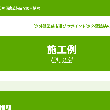
くの優良塗装店を簡単検索
外壁塗装店選びのポイント
外壁塗装
施工例
店
新潟県
施工例
塗装店
滋賀県
施工例
塗装店
店
富山県
施工例
塗装店
京都府
施工例
塗装店
WORKS
店
石川県
施工例
塗装店
奈良県
施工例
塗装店
店
山梨県
施工例
塗装店
大阪府
施工例
塗装店
店
長野県
施工例
塗装店
三重県
施工例
塗装店
店
福井県
施工例
塗装店
和歌山県
施工例
塗装店
店
岐阜県
施工例
塗装店
兵庫県
施工例
塗装店
静岡県
施工例
塗装店
様邸