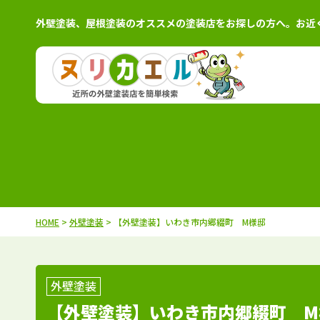
外壁塗装、屋根塗装のオススメの塗装店をお探しの方へ。お近
北海道
施工例
塗装店
茨城県
施工例
塗装
青森県
施工例
塗装店
栃木県
施工例
塗装
岩手県
施工例
塗装店
群馬県
施工例
塗装
秋田県
施工例
塗装店
千葉県
施工例
塗装
HOME
>
外壁塗装
> 【外壁塗装】いわき市内郷綴町 M様邸
宮城県
施工例
塗装店
埼玉県
施工例
塗装
山形県
施工例
塗装店
東京都
施工例
塗装
福島県
施工例
塗装店
神奈川県
施工例
塗装
外壁塗装
【外壁塗装】いわき市内郷綴町 M