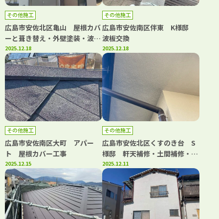
その他施工
その他施工
広島市安佐北区亀山 屋根カバ
広島市安佐南区伴東 K様邸
ーと葺き替え・外壁塗装・波板
波板交換
交換工事
2025.12.18
2025.12.18
その他施工
その他施工
広島市安佐南区大町 アパー
広島市安佐北区くすのき台 S
ト 屋根カバー工事
様邸 軒天補修・土間補修・屋
2025.12.15
根補修工事
2025.12.11