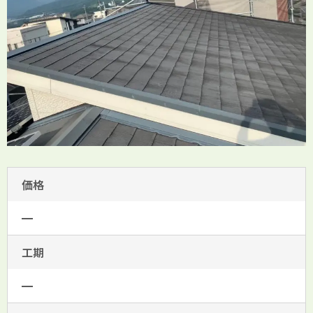
価格
━
工期
━