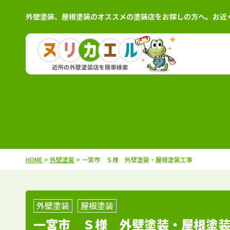
外壁塗装、屋根塗装のオススメの塗装店をお探しの方へ。お近
北海道
施工例
塗装店
茨城県
施工例
塗装
青森県
施工例
塗装店
栃木県
施工例
塗装
岩手県
施工例
塗装店
群馬県
施工例
塗装
秋田県
施工例
塗装店
千葉県
施工例
塗装
HOME
>
外壁塗装
> 一宮市 Ｓ様 外壁塗装・屋根塗装工事
宮城県
施工例
塗装店
埼玉県
施工例
塗装
山形県
施工例
塗装店
東京都
施工例
塗装
福島県
施工例
塗装店
神奈川県
施工例
塗装
外壁塗装
屋根塗装
一宮市 Ｓ様 外壁塗装・屋根塗