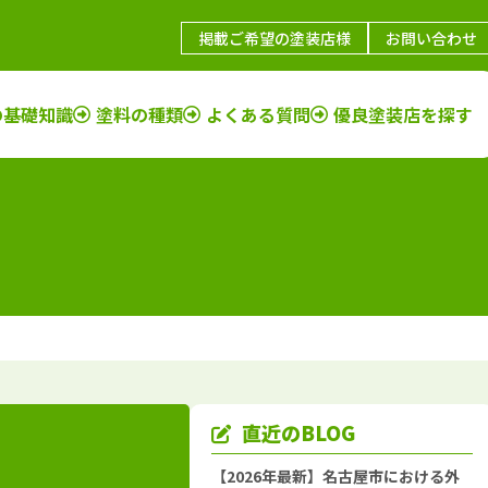
掲載ご希望の塗装店様
お問い合わせ
の基礎知識
塗料の種類
よくある質問
優良塗装店を探す
鳥取県
施工例
塗装店
福岡県
施工例
塗装店
島根県
施工例
塗装店
佐賀県
施工例
塗装店
山口県
施工例
塗装店
長崎県
施工例
塗装店
岡山県
施工例
塗装店
大分県
施工例
塗装店
広島県
施工例
塗装店
熊本県
施工例
塗装店
香川県
施工例
塗装店
宮崎県
施工例
塗装店
愛媛県
施工例
塗装店
鹿児島県
施工例
塗装店
直近のBLOG
徳島県
施工例
塗装店
沖縄県
施工例
塗装店
【2026年最新】名古屋市における外