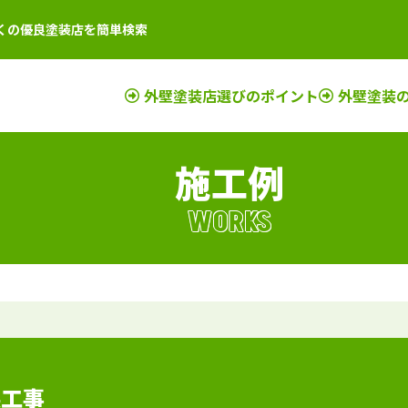
くの優良塗装店を簡単検索
外壁塗装店選びのポイント
外壁塗装
施工例
店
新潟県
施工例
塗装店
滋賀県
施工例
塗装店
店
富山県
施工例
塗装店
京都府
施工例
塗装店
WORKS
店
石川県
施工例
塗装店
奈良県
施工例
塗装店
店
山梨県
施工例
塗装店
大阪府
施工例
塗装店
店
長野県
施工例
塗装店
三重県
施工例
塗装店
店
福井県
施工例
塗装店
和歌山県
施工例
塗装店
店
岐阜県
施工例
塗装店
兵庫県
施工例
塗装店
静岡県
施工例
塗装店
装工事