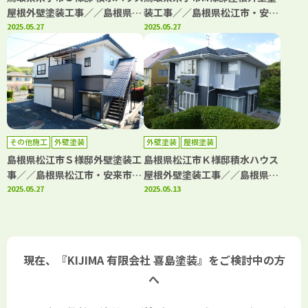
屋根外壁塗装工事／／島根県松
装工事／／島根県松江市・安来
江市・安来市・出雲市・大田
2025.05.27
市・出雲市・大田市・雲南市
2025.05.27
市・雲南市 鳥取県米子市・境
鳥取県米子市・境港市の「きじ
港市の「きじま塗装」
ま塗装」
その他施工
外壁塗装
外壁塗装
屋根塗装
島根県松江市Ｓ様邸外壁塗装工
島根県松江市Ｋ様邸積水ハウス
事／／島根県松江市・安来市・
屋根外壁塗装工事／／島根県松
出雲市・大田市・雲南市 鳥取
2025.05.27
江市・安来市・出雲市・大田
2025.05.13
県米子市・境港市の「きじま塗
市・雲南市 鳥取県米子市・境
装」
港市の「きじま塗装」
現在、『KIJIMA 有限会社 喜島塗装』をご検討中の方
へ