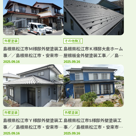
「きじま塗装」
ま塗装」
外壁塗装
その他施工
島根県松江市Ｍ様邸外壁塗装工
島根県松江市Ｋ様邸大倉ホーム
事／／島根県松江市・安来市・
屋根板金外壁塗装工事／／島根
出雲市・大田市・雲南市 鳥取
2025.09.16
県松江市・安来市・出雲市・大
2025.09.16
県米子市・境港市の「きじま塗
田市・雲南市 鳥取県米子市・
装」
境港市の「きじま塗装」
外壁塗装
外壁塗装
島根県松江市Ｙ様邸外壁塗装工
島根県松江市S様邸外壁塗装工
事／／島根県松江市・安来市・
事／／島根県松江市・安来市・
出雲市・大田市・雲南市 鳥取
2025.09.16
出雲市・大田市・雲南市 鳥取
2025.09.16