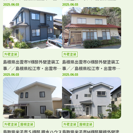
市・大田市・雲南市の「きじま
2025.06.03
市・出雲市・大田市・雲南市・
2025.06.03
塗装」
鳥取県米子市・境港市の「きじ
ま塗装」
外壁塗装
外壁塗装
島根県出雲市Y様邸外壁塗装工
島根県出雲市O様邸外壁塗装工
事／／島根県松江市・出雲市・
事／／島根県松江市・出雲市・
大田市・雲南市・鳥取県米子
2025.06.03
大田市・雲南市・鳥取県米子
2025.06.03
市・境港市の「きじま塗装」
市・境港市の「きじま塗装」
外壁塗装
屋根塗装
外壁塗装
屋根塗装
鳥取県米子市Ｓ様邸 積水ハウス
鳥取県米子市M様邸屋根外壁塗