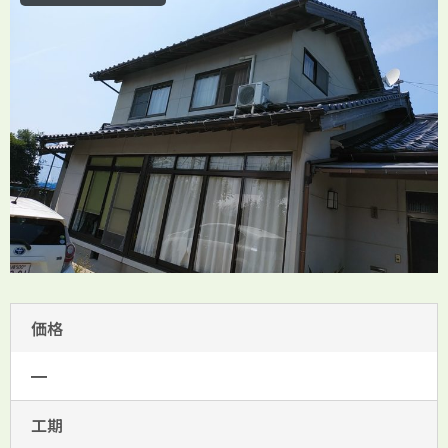
価格
━
工期