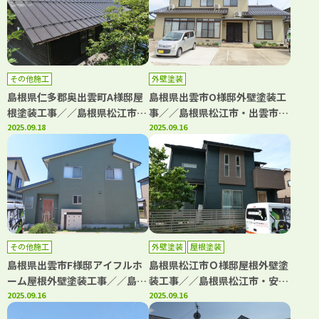
その他施工
外壁塗装
島根県仁多郡奥出雲町A様邸屋
島根県出雲市O様邸外壁塗装工
根塗装工事／／島根県松江市・
事／／島根県松江市・出雲市・
安来市・出雲市・大田市・雲南
2025.09.18
大田市・雲南市・鳥取県米子
2025.09.16
市 鳥取県米子市・境港市の
市・境港市の「きじま塗装」
「きじま塗装」
その他施工
外壁塗装
屋根塗装
島根県出雲市F様邸アイフルホ
島根県松江市Ｏ様邸屋根外壁塗
ーム屋根外壁塗装工事／／島根
装工事／／島根県松江市・安来
県松江市・出雲市・大田市・雲
2025.09.16
市・出雲市・大田市・雲南市
2025.09.16
南市・鳥取県米子市・境港市の
鳥取県米子市・境港市の「きじ