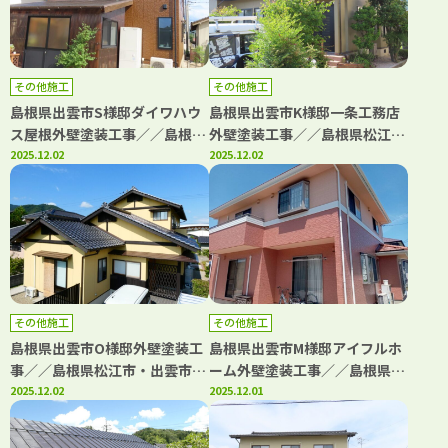
その他施工
その他施工
島根県出雲市S様邸ダイワハウ
島根県出雲市K様邸一条工務店
ス屋根外壁塗装工事／／島根県
外壁塗装工事／／島根県松江
松江市・出雲市・大田市・雲南
2025.12.02
市・出雲市・大田市・雲南市・
2025.12.02
市・鳥取県米子市・境港市の
鳥取県米子市・境港市の「きじ
「きじま塗装」
ま塗装」
その他施工
その他施工
島根県出雲市O様邸外壁塗装工
島根県出雲市M様邸アイフルホ
事／／島根県松江市・出雲市・
ーム外壁塗装工事／／島根県松
大田市・雲南市・鳥取県米子
2025.12.02
江市・出雲市・大田市・雲南
2025.12.01
市・境港市の「きじま塗装」
市・鳥取県米子市・境港市の
「きじま塗装」