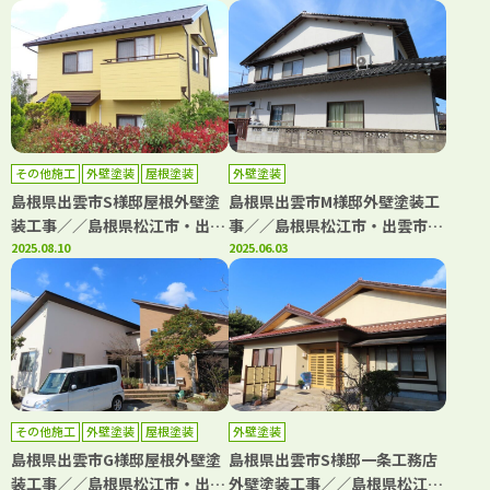
県米子市・境港市の「きじま塗
県米子市・境港市の「きじま塗
装」
装」
その他施工
外壁塗装
屋根塗装
外壁塗装
島根県出雲市S様邸屋根外壁塗
島根県出雲市M様邸外壁塗装工
装工事／／島根県松江市・出雲
事／／島根県松江市・出雲市・
市・大田市・雲南市・鳥取県米
2025.08.10
大田市・雲南市・鳥取県米子
2025.06.03
子市・境港市の「きじま塗装」
市・境港市の「きじま塗装」
その他施工
外壁塗装
屋根塗装
外壁塗装
島根県出雲市G様邸屋根外壁塗
島根県出雲市S様邸一条工務店
装工事／／島根県松江市・出雲
外壁塗装工事／／島根県松江