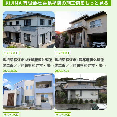
KIJIMA 有限会社 喜島塗装の施工例をもっと見る
その他施工
その他施工
島根県松江市K様邸屋根外壁塗
島根県松江市F様邸屋根外壁塗
装工事／／島根県松江市・出雲
装工事／／島根県松江市・出雲
市・大田市・雲南市・鳥取県米
2026.08.06
市・大田市・雲南市・鳥取県米
2026.07.24
子市・境港市の「きじま塗装」
子市・境港市の「きじま塗装」
その他施工
その他施工