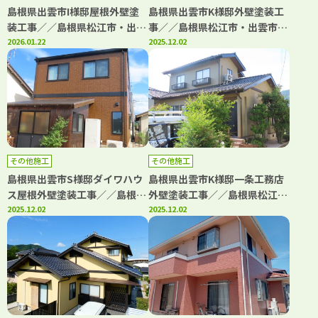
島根県出雲市I様邸屋根外壁塗
島根県出雲市K様邸外壁塗装工
装工事／／島根県松江市・出雲
事／／島根県松江市・出雲市・
市・大田市・雲南市・鳥取県米
2026.01.22
大田市・雲南市・鳥取県米子
2025.12.02
子市・境港市の「きじま塗装」
市・境港市の「きじま塗装」
その他施工
その他施工
島根県出雲市S様邸ダイワハウ
島根県出雲市K様邸一条工務店
ス屋根外壁塗装工事／／島根県
外壁塗装工事／／島根県松江
松江市・出雲市・大田市・雲南
2025.12.02
市・出雲市・大田市・雲南市・
2025.12.02
市・鳥取県米子市・境港市の
鳥取県米子市・境港市の「きじ
「きじま塗装」
ま塗装」