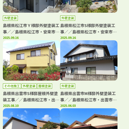
外壁塗装
外壁塗装
島根県松江市Ｙ様邸外壁塗装工
島根県松江市S様邸外壁塗装工
事／／島根県松江市・安来市・
事／／島根県松江市・安来市・
出雲市・大田市・雲南市 鳥取
2025.09.16
出雲市・大田市・雲南市 鳥取
2025.09.16
県米子市・境港市の「きじま塗
県米子市・境港市の「きじま塗
装」
装」
その他施工
外壁塗装
屋根塗装
外壁塗装
島根県出雲市S様邸屋根外壁塗
島根県出雲市M様邸外壁塗装工
装工事／／島根県松江市・出雲
事／／島根県松江市・出雲市・
市・大田市・雲南市・鳥取県米
2025.08.10
大田市・雲南市・鳥取県米子
2025.06.03
子市・境港市の「きじま塗装」
市・境港市の「きじま塗装」