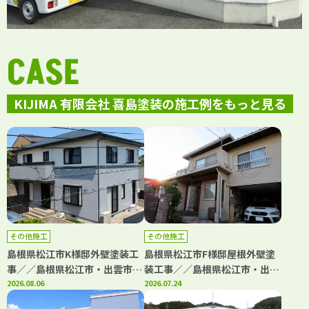
CASE
KIJIMA 有限会社 喜島塗装の施工例をもっと見る
その他施工
その他施工
島根県松江市K様邸外壁塗装工
島根県松江市F様邸屋根外壁塗
事／／島根県松江市・出雲市・
装工事／／島根県松江市・出雲
大田市・雲南市・鳥取県米子
2026.08.06
市・大田市・雲南市・鳥取県米
2026.07.24
市・境港市の「きじま塗装」
子市・境港市の「きじま塗装」