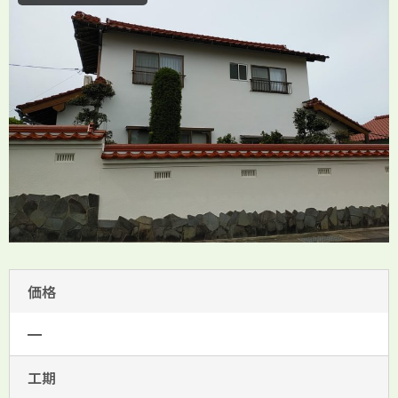
価格
━
工期