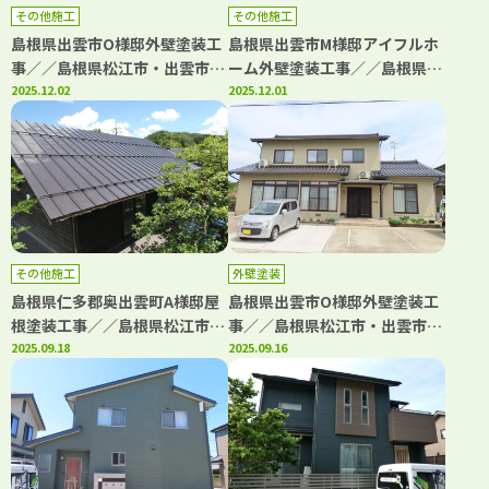
その他施工
その他施工
島根県出雲市O様邸外壁塗装工
島根県出雲市M様邸アイフルホ
事／／島根県松江市・出雲市・
ーム外壁塗装工事／／島根県松
大田市・雲南市・鳥取県米子
2025.12.02
江市・出雲市・大田市・雲南
2025.12.01
市・境港市の「きじま塗装」
市・鳥取県米子市・境港市の
「きじま塗装」
その他施工
外壁塗装
島根県仁多郡奥出雲町A様邸屋
島根県出雲市O様邸外壁塗装工
根塗装工事／／島根県松江市・
事／／島根県松江市・出雲市・
安来市・出雲市・大田市・雲南
2025.09.18
大田市・雲南市・鳥取県米子
2025.09.16
市 鳥取県米子市・境港市の
市・境港市の「きじま塗装」
「きじま塗装」