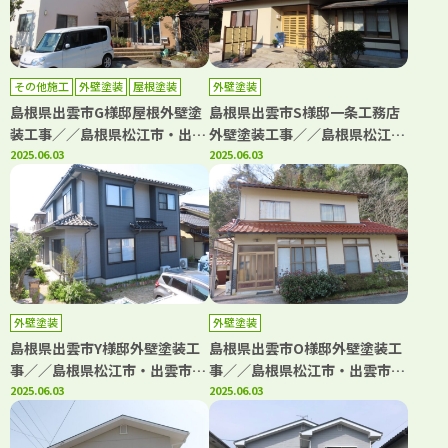
その他施工
外壁塗装
屋根塗装
外壁塗装
島根県出雲市G様邸屋根外壁塗
島根県出雲市S様邸一条工務店
装工事／／島根県松江市・出雲
外壁塗装工事／／島根県松江
市・大田市・雲南市の「きじま
2025.06.03
市・出雲市・大田市・雲南市・
2025.06.03
塗装」
鳥取県米子市・境港市の「きじ
ま塗装」
外壁塗装
外壁塗装
島根県出雲市Y様邸外壁塗装工
島根県出雲市O様邸外壁塗装工
事／／島根県松江市・出雲市・
事／／島根県松江市・出雲市・
大田市・雲南市・鳥取県米子
2025.06.03
大田市・雲南市・鳥取県米子
2025.06.03
市・境港市の「きじま塗装」
市・境港市の「きじま塗装」