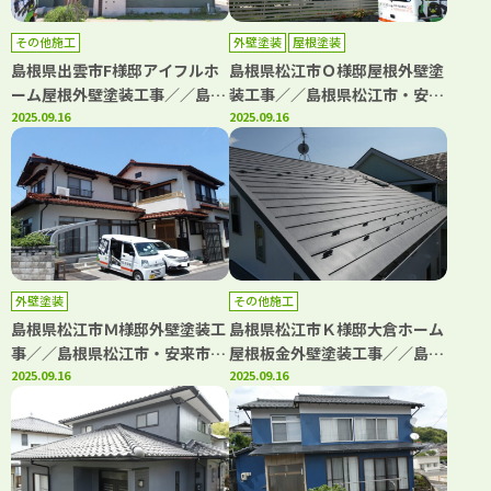
その他施工
外壁塗装
屋根塗装
島根県出雲市F様邸アイフルホ
島根県松江市Ｏ様邸屋根外壁塗
ーム屋根外壁塗装工事／／島根
装工事／／島根県松江市・安来
県松江市・出雲市・大田市・雲
2025.09.16
市・出雲市・大田市・雲南市
2025.09.16
南市・鳥取県米子市・境港市の
鳥取県米子市・境港市の「きじ
「きじま塗装」
ま塗装」
外壁塗装
その他施工
島根県松江市Ｍ様邸外壁塗装工
島根県松江市Ｋ様邸大倉ホーム
事／／島根県松江市・安来市・
屋根板金外壁塗装工事／／島根
出雲市・大田市・雲南市 鳥取
2025.09.16
県松江市・安来市・出雲市・大
2025.09.16
県米子市・境港市の「きじま塗
田市・雲南市 鳥取県米子市・
装」
境港市の「きじま塗装」