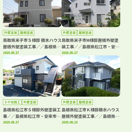
外壁塗装
屋根塗装
外壁塗装
屋根塗装
鳥取県米子市Ｓ様邸 積水ハウス
鳥取県米子市M様邸屋根外壁塗
屋根外壁塗装工事／／島根県松
装工事／／島根県松江市・安来
江市・安来市・出雲市・大田
2025.05.27
市・出雲市・大田市・雲南市
2025.05.27
市・雲南市 鳥取県米子市・境
鳥取県米子市・境港市の「きじ
港市の「きじま塗装」
ま塗装」
その他施工
外壁塗装
外壁塗装
屋根塗装
島根県松江市Ｓ様邸外壁塗装工
島根県松江市Ｋ様邸積水ハウス
事／／島根県松江市・安来市・
屋根外壁塗装工事／／島根県松
出雲市・大田市・雲南市 鳥取
2025.05.27
江市・安来市・出雲市・大田
2025.05.13
県米子市・境港市の「きじま塗
市・雲南市 鳥取県米子市・境