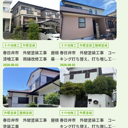
防水工事 共用部長尺シート工
事 基礎補修工事
その他施工
外壁塗装
その他施工
外壁塗装
屋根塗装
防水工事
春日井市 外壁塗装工事 屋根
春日井市 外壁塗装工事 コー
漆喰工事 雨樋改修工事 幕板
キング打ち替え、打ち増し工
板金工事 浴室水栓交換工事
2026.08.02
事 屋根塗装工事 ベランダ防
2026.08.02
水工事
外壁塗装
屋根塗装
その他施工
外壁塗装
春日井市 外壁塗装工事 屋根
春日井市 外壁塗装工事 コー
塗装工事
キング打ち替え、打ち増し工