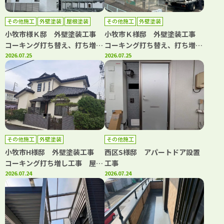
その他施工
外壁塗装
屋根塗装
その他施工
外壁塗装
小牧市様Ｋ邸 外壁塗装工事
小牧市Ｋ様邸 外壁塗装工事
コーキング打ち替え、打ち増し
コーキング打ち替え、打ち増し
工事 屋根塗装工事 ベランダ
2026.07.25
工事 屋根カバー工事 ベラン
2026.07.25
トップコート工事
ダトップコート工事
その他施工
外壁塗装
その他施工
小牧市H様邸 外壁塗装工事
西区S様邸 アパートドア設置
コーキング打ち増し工事 屋根
工事
漆喰工事
2026.07.24
2026.07.24