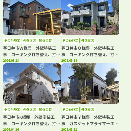
その他施工
外壁塗装
屋根塗装
その他施工
外壁塗装
春日井市Ｗ様邸 外壁塗装工
春日井市Ｏ様邸 外壁塗装工
事 コーキング打ち替え、打ち
事 コーキング打ち替え、打ち
増し工事 屋根塗装工事 ベラ
2026.05.18
増し工事 ガスケット工事 ベ
2026.05.18
ンダトップコート工事 その他
ランダトップコート工事
工事
その他施工
外壁塗装
屋根塗装
その他施工
外壁塗装
防水工事
春日井市K様邸 外壁塗装工
春日井市Ｙ様邸 外壁塗装工
事 コーキング打ち替え、打ち
事 ガスケットプライマー工
増し工事 屋根塗装工事 防水
2026.04.16
事 コーキング打ち替え・打ち
2026.03.31