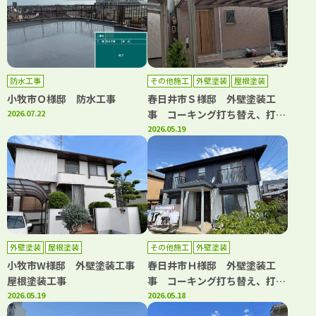
防水工事
その他施工
外壁塗装
屋根塗装
小牧市Ｏ様邸 防水工事
春日井市Ｓ様邸 外壁塗装工
2026.07.22
事 コーキング打ち替え、打ち
増し工事 屋根塗装工事 ベラ
2026.05.19
ンダトップコート工事
外壁塗装
屋根塗装
その他施工
外壁塗装
小牧市W様邸 外壁塗装工事
春日井市Ｈ様邸 外壁塗装工
屋根塗装工事
事 コーキング打ち替え、打ち
2026.05.19
増し工事 屋根重ね葺き工事
2026.05.18
雨樋交換工事