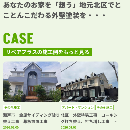
あなたのお家を「想う」地元北区でと
ことんこだわる外壁塗装を・・・
CASE
リペアプラスの施工例をもっと見る
その他施工
アパート・マンション
その他施工
外壁塗装
屋根塗装
防水工事
瀬戸市 金属サイディング貼り
北区 外壁塗装工事 コーキン
替え工事 幕板設置工事
グ打ち替え、打ち増し工事 屋
2026.08.05
根塗装工事 階段・共用部側溝
2026.08.05