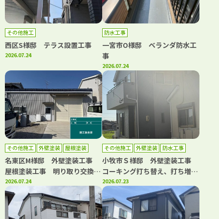
その他施工
防水工事
西区S様邸 テラス設置工事
一宮市O様邸 ベランダ防水工
2026.07.24
事
2026.07.24
その他施工
外壁塗装
屋根塗装
その他施工
外壁塗装
防水工事
名東区M様邸 外壁塗装工事
小牧市Ｓ様邸 外壁塗装工事
屋根塗装工事 明り取り交換工
コーキング打ち替え、打ち増し
事 ボルトキャップ設置工事
2026.07.24
工事 ベランダ防水工事
2026.07.23