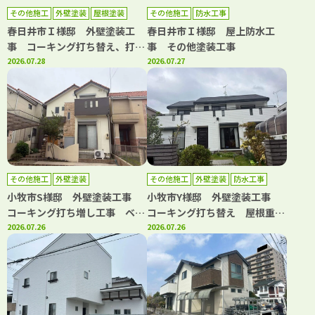
その他施工
外壁塗装
屋根塗装
その他施工
防水工事
春日井市Ｉ様邸 外壁塗装工
春日井市Ｉ様邸 屋上防水工
事 コーキング打ち替え、打ち
事 その他塗装工事
増し工事 屋根塗装工事 トッ
2026.07.28
2026.07.27
プコート工事
その他施工
外壁塗装
その他施工
外壁塗装
防水工事
小牧市S様邸 外壁塗装工事
小牧市Y様邸 外壁塗装工事
コーキング打ち増し工事 ベラ
コーキング打ち替え 屋根重ね
ンダトップコート工事
2026.07.26
葺き工事 ベランダ防水工事
2026.07.26
水道管カバー取り換え工事