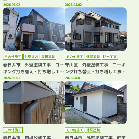
2026.08.02
事 屋根カバー工事 ベランダ
2026.08.02
トップコート工事 浴室改修工
事 洗面台取り換え工事 キッ
チン取り換え工事
その他施工
外壁塗装
屋根塗装
その他施工
外壁塗装
防水工事
春日井市 外壁塗装工事 コー
守山区 外壁塗装工事 コーキ
キング打ち替え・打ち増し工
ング打ち替え・打ち増し工事
事 屋根塗装工事 ベランダト
2026.08.01
ベランダ防水工事
2026.08.01
ップコート工事
その他施工
その他施工
外壁塗装
春日井市 雨樋改修工事
春日井市 外壁塗装工事 軒天