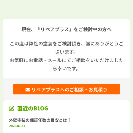
下地部分補修工事 バルコニー
増し工事 ウッドデッキ解体･
防水工事
処分ウッドデッキ新設工事 室
外機･室内機撤去処分工事
現在、『リペアプラス』をご検討中の方へ
この度は弊社の塗装をご検討頂き、誠にありがとうご
ざいます。
お気軽にお電話・メールにてご相談をいただけました
ら幸いです。
リペアプラスへのご相談・お見積り
直近のBLOG
外壁塗装の保証年数の目安とは？
2026.07.31