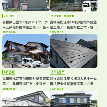
その他施工
外壁塗装
屋根塗装
島根県出雲市F様邸アイフルホ
島根県松江市Ｏ様邸屋根外壁塗
ーム屋根外壁塗装工事／／島根
装工事／／島根県松江市・安来
県松江市・出雲市・大田市・雲
2025.09.16
市・出雲市・大田市・雲南市
2025.09.16
南市・鳥取県米子市・境港市の
鳥取県米子市・境港市の「きじ
「きじま塗装」
ま塗装」
外壁塗装
その他施工
島根県松江市Ｍ様邸外壁塗装工
島根県松江市Ｋ様邸大倉ホーム
事／／島根県松江市・安来市・
屋根板金外壁塗装工事／／島根
出雲市・大田市・雲南市 鳥取
2025.09.16
県松江市・安来市・出雲市・大
2025.09.16
県米子市・境港市の「きじま塗
田市・雲南市 鳥取県米子市・
装」
境港市の「きじま塗装」