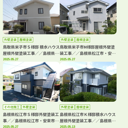
外壁塗装
屋根塗装
外壁塗装
屋根塗装
鳥取県米子市Ｓ様邸 積水ハウス
鳥取県米子市M様邸屋根外壁塗
屋根外壁塗装工事／／島根県松
装工事／／島根県松江市・安来
江市・安来市・出雲市・大田
2025.05.27
市・出雲市・大田市・雲南市
2025.05.27
市・雲南市 鳥取県米子市・境
鳥取県米子市・境港市の「きじ
港市の「きじま塗装」
ま塗装」
その他施工
外壁塗装
外壁塗装
屋根塗装
島根県松江市Ｓ様邸外壁塗装工
島根県松江市Ｋ様邸積水ハウス
事／／島根県松江市・安来市・
屋根外壁塗装工事／／島根県松
出雲市・大田市・雲南市 鳥取
2025.05.27
江市・安来市・出雲市・大田
2025.05.13