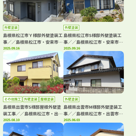
外壁塗装
外壁塗装
島根県松江市Ｙ様邸外壁塗装工
島根県松江市S様邸外壁塗装工
事／／島根県松江市・安来市・
事／／島根県松江市・安来市・
出雲市・大田市・雲南市 鳥取
2025.09.16
出雲市・大田市・雲南市 鳥取
2025.09.16
県米子市・境港市の「きじま塗
県米子市・境港市の「きじま塗
装」
装」
その他施工
外壁塗装
屋根塗装
外壁塗装
島根県出雲市S様邸屋根外壁塗
島根県出雲市M様邸外壁塗装工
装工事／／島根県松江市・出雲
事／／島根県松江市・出雲市・
市・大田市・雲南市・鳥取県米
2025.08.10
大田市・雲南市・鳥取県米子
2025.06.03
子市・境港市の「きじま塗装」
市・境港市の「きじま塗装」