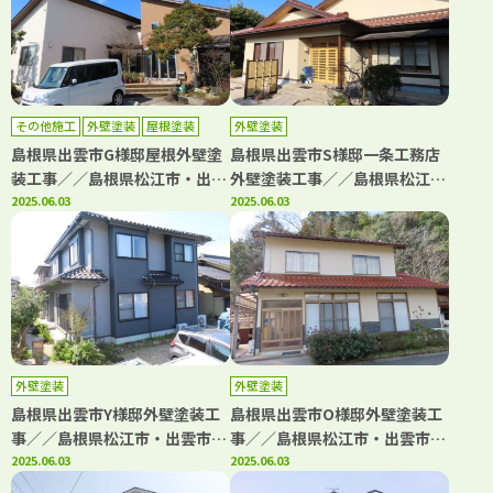
その他施工
外壁塗装
屋根塗装
外壁塗装
島根県出雲市G様邸屋根外壁塗
島根県出雲市S様邸一条工務店
装工事／／島根県松江市・出雲
外壁塗装工事／／島根県松江
市・大田市・雲南市の「きじま
2025.06.03
市・出雲市・大田市・雲南市・
2025.06.03
塗装」
鳥取県米子市・境港市の「きじ
ま塗装」
外壁塗装
外壁塗装
島根県出雲市Y様邸外壁塗装工
島根県出雲市O様邸外壁塗装工
事／／島根県松江市・出雲市・
事／／島根県松江市・出雲市・
大田市・雲南市・鳥取県米子
2025.06.03
大田市・雲南市・鳥取県米子
2025.06.03
市・境港市の「きじま塗装」
市・境港市の「きじま塗装」