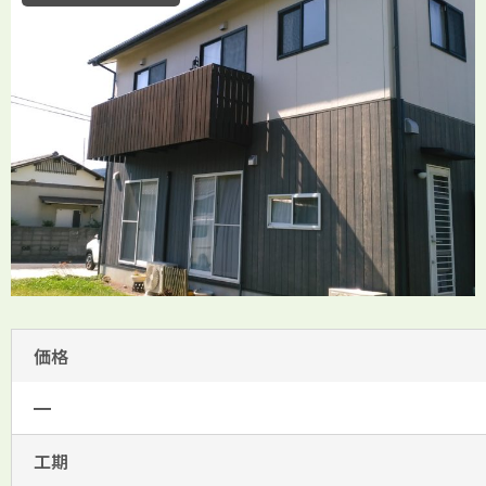
価格
━
工期