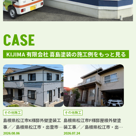
CASE
KIJIMA 有限会社 喜島塗装の施工例をもっと見る
その他施工
その他施工
島根県松江市K様邸外壁塗装工
島根県松江市F様邸屋根外壁塗
事／／島根県松江市・出雲市・
装工事／／島根県松江市・出雲
大田市・雲南市・鳥取県米子
2026.08.06
市・大田市・雲南市・鳥取県米
2026.07.24