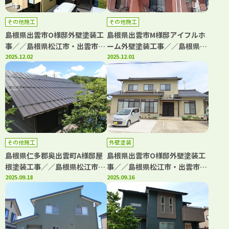
その他施工
その他施工
島根県出雲市O様邸外壁塗装工
島根県出雲市M様邸アイフルホ
事／／島根県松江市・出雲市・
ーム外壁塗装工事／／島根県松
大田市・雲南市・鳥取県米子
2025.12.02
江市・出雲市・大田市・雲南
2025.12.01
市・境港市の「きじま塗装」
市・鳥取県米子市・境港市の
「きじま塗装」
その他施工
外壁塗装
島根県仁多郡奥出雲町A様邸屋
島根県出雲市O様邸外壁塗装工
根塗装工事／／島根県松江市・
事／／島根県松江市・出雲市・
安来市・出雲市・大田市・雲南
2025.09.18
大田市・雲南市・鳥取県米子
2025.09.16
市 鳥取県米子市・境港市の
市・境港市の「きじま塗装」
「きじま塗装」