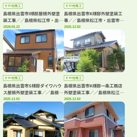
その他施工
その他施工
島根県出雲市I様邸屋根外壁塗
島根県出雲市K様邸外壁塗装工
装工事／／島根県松江市・出雲
事／／島根県松江市・出雲市・
市・大田市・雲南市・鳥取県米
2026.01.22
大田市・雲南市・鳥取県米子
2025.12.02
子市・境港市の「きじま塗装」
市・境港市の「きじま塗装」
その他施工
その他施工
島根県出雲市S様邸ダイワハウ
島根県出雲市K様邸一条工務店
ス屋根外壁塗装工事／／島根県
外壁塗装工事／／島根県松江
松江市・出雲市・大田市・雲南
2025.12.02
市・出雲市・大田市・雲南市・
2025.12.02
市・鳥取県米子市・境港市の
鳥取県米子市・境港市の「きじ
「きじま塗装」
ま塗装」