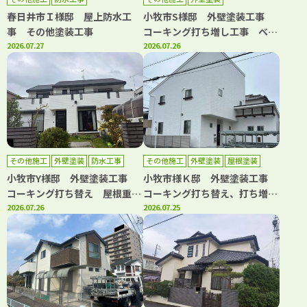
春日井市Ｉ様邸 屋上防水工
小牧市S様邸 外壁塗装工事
事 その他塗装工事
コーキング打ち増し工事 ベラ
2026.07.27
ンダトップコート工事
2026.07.26
その他施工
外壁塗装
防水工事
その他施工
外壁塗装
屋根塗装
小牧市Y様邸 外壁塗装工事
小牧市様Ｋ邸 外壁塗装工事
コーキング打ち替え 屋根重ね
コーキング打ち替え、打ち増し
葺き工事 ベランダ防水工事
2026.07.26
工事 屋根塗装工事 ベランダ
2026.07.25
水道管カバー取り換え工事
トップコート工事