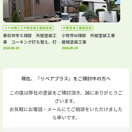
その他施工
外壁塗装
屋根塗装
外壁塗装
屋根塗装
春日井市Ｓ様邸 外壁塗装工
小牧市W様邸 外壁塗装工事
事 コーキング打ち替え、打ち
屋根塗装工事
増し工事 屋根塗装工事 ベラ
2026.05.19
2026.05.19
ンダトップコート工事
現在、『リペアプラス』をご検討中の方へ
この度は弊社の塗装をご検討頂き、誠にありがとうご
ざいます。
お気軽にお電話・メールにてご相談をいただけました
ら幸いです。