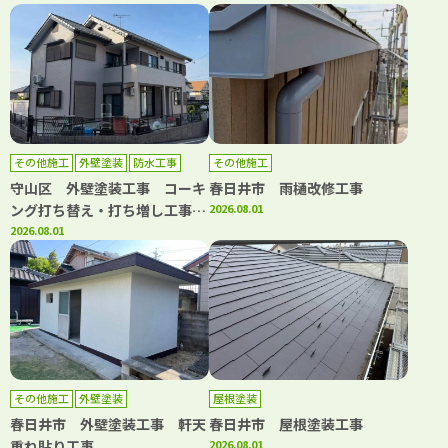
トップコート工事 浴室改修工
ップコート工事
事 洗面台取り換え工事 キッ
チン取り換え工事
その他施工
外壁塗装
防水工事
その他施工
守山区 外壁塗装工事 コーキ
春日井市 雨樋改修工事
ング打ち替え・打ち増し工事
2026.08.01
ベランダ防水工事
2026.08.01
その他施工
外壁塗装
屋根塗装
春日井市 外壁塗装工事 軒天
春日井市 屋根塗装工事
重ね貼り工事
2026.08.01