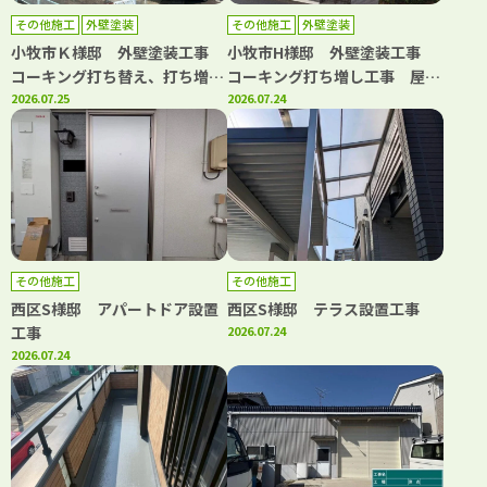
その他施工
外壁塗装
その他施工
外壁塗装
小牧市Ｋ様邸 外壁塗装工事
小牧市H様邸 外壁塗装工事
コーキング打ち替え、打ち増し
コーキング打ち増し工事 屋根
工事 屋根カバー工事 ベラン
2026.07.25
漆喰工事
2026.07.24
ダトップコート工事
その他施工
その他施工
西区S様邸 アパートドア設置
西区S様邸 テラス設置工事
工事
2026.07.24
2026.07.24