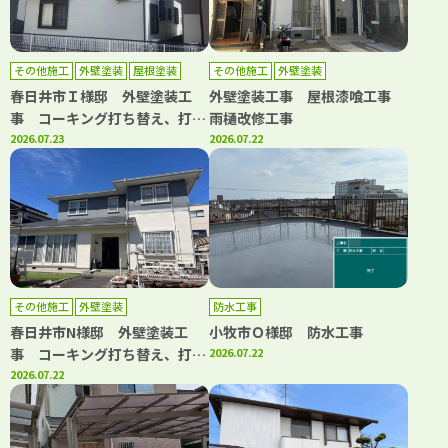
その他施工
外壁塗装
屋根塗装
その他施工
外壁塗装
防水工事
春日井市Ｉ様邸 外壁塗装工
外壁塗装工事 屋根漆喰工事
事 コーキング打ち替え、打ち
雨樋改修工事
増し工事 屋根塗装工事 防水
2026.07.23
2026.07.22
工事
その他施工
外壁塗装
防水工事
春日井市N様邸 外壁塗装工
小牧市Ｏ様邸 防水工事
事 コーキング打ち替え、打ち
2026.07.22
増し工事 屋根カバー工事 雨
2026.07.22
樋改修工事