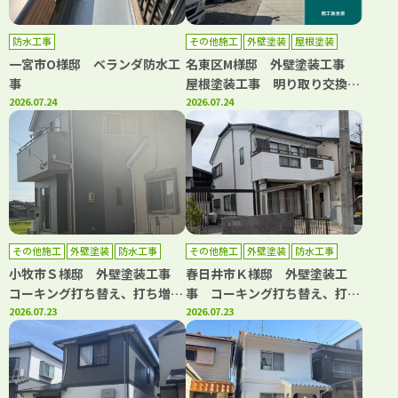
防水工事
その他施工
外壁塗装
屋根塗装
一宮市O様邸 ベランダ防水工
名東区M様邸 外壁塗装工事
事
屋根塗装工事 明り取り交換工
2026.07.24
事 ボルトキャップ設置工事
2026.07.24
その他施工
外壁塗装
防水工事
その他施工
外壁塗装
防水工事
小牧市Ｓ様邸 外壁塗装工事
春日井市Ｋ様邸 外壁塗装工
コーキング打ち替え、打ち増し
事 コーキング打ち替え、打ち
工事 ベランダ防水工事
2026.07.23
増し工事 ベランダ防水工事
2026.07.23
屋根漆喰工事