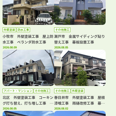
外壁塗装
防水工事
その他施工
小牧市 外壁塗装工事 屋上防
瀬戸市 金属サイディング貼り
水工事 ベランダ防水工事
替え工事 幕板設置工事
2026.08.09
2026.08.05
アパート・マンション
その他施工
その他施工
外壁塗装
外壁塗装
屋根塗装
防水工事
北区 外壁塗装工事 コーキン
春日井市 外壁塗装工事 屋根
グ打ち替え、打ち増し工事 屋
漆喰工事 雨樋改修工事 幕板
根塗装工事 階段・共用部側溝
2026.08.05
板金工事 浴室水栓交換工事
2026.08.02
防水工事 共用部長尺シート工