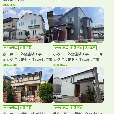
2026.08.01
その他施工
外壁塗装
その他施工
外壁塗装
防水工事
春日井市 外壁塗装工事 コー
小牧市 外壁塗装工事 コーキ
キング打ち替え・打ち増し工事
ング打ち替え・打ち増し工事
2026.07.30
屋根カバー工事 防水工事
2026.07.29
その他施工
外壁塗装
その他施工
外壁塗装