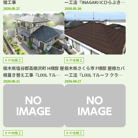
理工事
ー工法『INAGAKI ICひらぶき
2026.05.27
ヒランビー220』
2026.05.26
その他施工
その他施工
栃木県塩谷郡高根沢町 H様邸 屋
栃木県さくら市 F様邸 屋根カバ
根葺き替え工事『LIXIL Tルー
ー工法『LIXIL Tルーフ クラシ
フ クラシックR』
2026.05.21
ックR』
2026.04.27
その他施工
その他施工