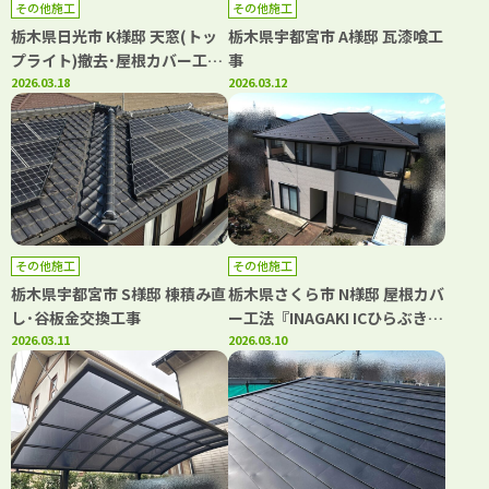
その他施工
その他施工
栃木県日光市 K様邸 天窓(トッ
栃木県宇都宮市 A様邸 瓦漆喰工
プライト)撤去･屋根カバー工法
事
『INAGAKI ICひらぶき ヒラン
2026.03.18
2026.03.12
ビー220』
その他施工
その他施工
栃木県宇都宮市 S様邸 棟積み直
栃木県さくら市 N様邸 屋根カバ
し･谷板金交換工事
ー工法『INAGAKI ICひらぶき
2026.03.11
ヒランビー220』
2026.03.10