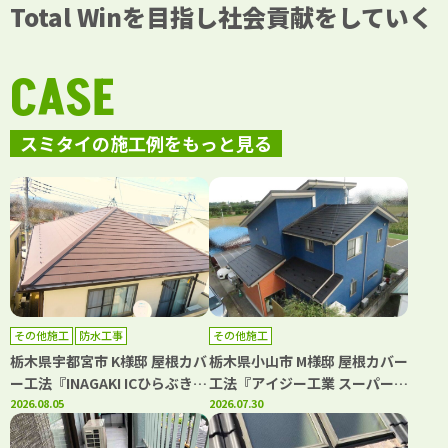
Total Winを目指し社会貢献をしていく
CASE
スミタイの施工例をもっと見る
その他施工
防水工事
その他施工
栃木県宇都宮市 K様邸 屋根カバ
栃木県小山市 M様邸 屋根カバー
ー工法『INAGAKI ICひらぶき
工法『アイジー工業 スーパーガ
ヒランビー220』・ベランダ
2026.08.05
ルテクト』
2026.07.30
FRP防水工事