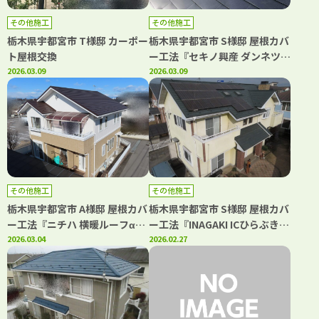
その他施工
その他施工
栃木県宇都宮市 T様邸 カーポー
栃木県宇都宮市 S様邸 屋根カバ
ト屋根交換
ー工法『セキノ興産 ダンネツト
2026.03.09
ップ4-1』
2026.03.09
その他施工
その他施工
栃木県宇都宮市 A様邸 屋根カバ
栃木県宇都宮市 S様邸 屋根カバ
ー工法『ニチハ 横暖ルーフαs
ー工法『INAGAKI ICひらぶき
ちぢみ』
2026.03.04
ヒランビー220』
2026.02.27