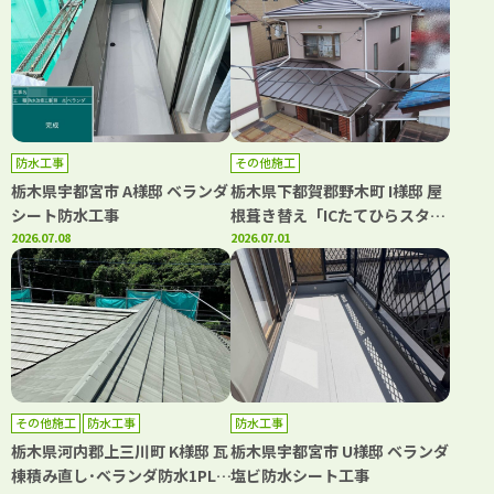
工事
防水工事
その他施工
栃木県宇都宮市 A様邸 ベランダ
栃木県下都賀郡野木町 I様邸 屋
シート防水工事
根葺き替え「ICたてひらスタン
2026.07.08
ビー・横暖ルーフαS」
2026.07.01
その他施工
防水工事
防水工事
栃木県河内郡上三川町 K様邸 瓦
栃木県宇都宮市 U様邸 ベランダ
棟積み直し･ベランダ防水1PLY
塩ビ防水シート工事