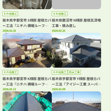
その他施工
その他施工
栃木県宇都宮市 S様邸 屋根カバ
栃木県鹿沼市 N様邸 屋根瓦漆喰
ー工法『ニチハ 横暖ルーフ
工事・積み直し
αs』
2026.02.25
2026.02.25
その他施工
その他施工
防水工事
栃木県宇都宮市 K様邸 屋根カバ
栃木県宇都宮市 Y様邸 屋根カバ
ー工法『ニチハ 横暖ルーフ
ー工法『アイジー工業 スーパー
αs』
2026.02.12
ガルテクト』ベランダ防水工事
2026.02.09