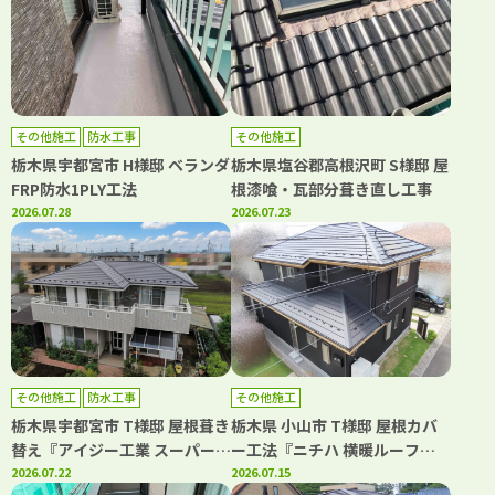
その他施工
防水工事
その他施工
栃木県宇都宮市 H様邸 ベランダ
栃木県塩谷郡高根沢町 S様邸 屋
FRP防水1PLY工法
根漆喰・瓦部分葺き直し工事
2026.07.28
2026.07.23
その他施工
防水工事
その他施工
栃木県宇都宮市 T様邸 屋根葺き
栃木県 小山市 T様邸 屋根カバ
替え『アイジー工業 スーパーガ
ー工法『ニチハ 横暖ルーフ
ルテクトフッ素』ベランダ防水
2026.07.22
αs』
2026.07.15