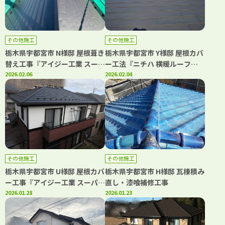
その他施工
その他施工
栃木県宇都宮市 N様邸 屋根葺き
栃木県宇都宮市 Y様邸 屋根カバ
替え工事『アイジー工業 スーパ
ー工法『ニチハ 横暖ルーフ
ーガルテクト』
2026.02.06
αs』
2026.02.04
その他施工
その他施工
栃木県宇都宮市 U様邸 屋根カバ
栃木県宇都宮市 H様邸 瓦棟積み
ー工事『アイジー工業 スーパー
直し・漆喰補修工事
ガルテクト』
2026.01.28
2026.01.23