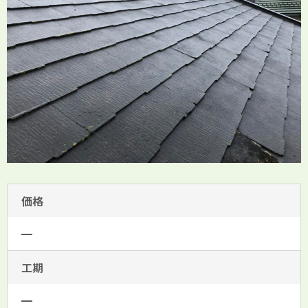
価格
━
工期
━