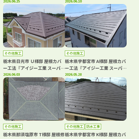
工法
2026.06.25
2026.06.10
その他施工
その他施工
栃木県日光市 Ｕ様邸 屋根カバ
栃木県宇都宮市 A様邸 屋根カバ
ー工法『アイジー工業 スーパー
ー工法『アイジー工業 スーパー
ガルテクト』
2026.06.03
ガルテクト』
2026.05.28
その他施工
その他施工
防水工事
栃木県那須塩原市 T様邸 屋根修
栃木県宇都宮市 K様邸 屋根カバ