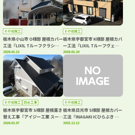
その他施工
その他施工
栃木県小山市 O様邸 屋根カバー
栃木県宇都宮市 K様邸 屋根カバ
工法『LIXIL Tルーフクラシッ
ー工法『LIXIL Tルーフヴェル
クR』
2026.01.22
ウッド』
2026.01.20
その他施工
防水工事
その他施工
栃木県宇都宮市 S様邸 屋根葺き
栃木県日光市 S様邸 屋根カバー
替え工事『アイジー工業 スーパ
工法『INAGAKI ICひらぶき ヒ
ーガルテクト』・ベランダ改修
2026.01.07
ランビー220』
2025.12.12
工事