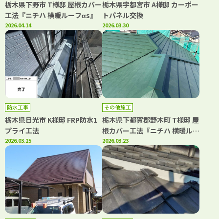
栃木県下野市 T様邸 屋根カバー
栃木県宇都宮市 A様邸 カーポー
工法『ニチハ 横暖ルーフαs』
トパネル交換
2026.04.14
2026.03.30
防水工事
その他施工
栃木県日光市 K様邸 FRP防水1
栃木県下都賀郡野木町 T様邸 屋
プライ工法
根カバー工法『ニチハ 横暖ルー
2026.03.25
フαs』
2026.03.23