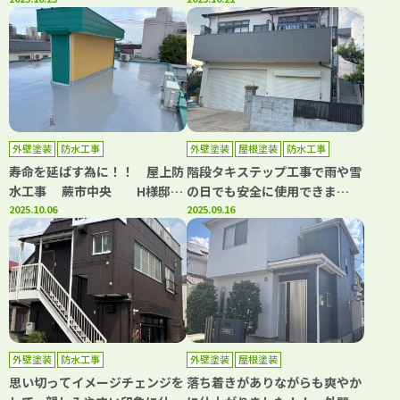
す！！ 外壁塗装工事・ベラン
つことができる！！ 外壁塗
ダ床塗装 川口市南鳩ヶ谷
装・屋根塗装・防水工事 川
K様邸 ｜埼玉県川口市、蕨市
口市東川口 O様邸 ｜埼玉県
の外壁塗装・屋根塗装専門店カ
川口市、蕨市の外壁塗装・屋根
ワグチペイント 口コミ評判
塗装専門店カワグチペイント
No,1！
口コミ評判No,1！
外壁塗装
防水工事
外壁塗装
屋根塗装
防水工事
寿命を延ばす為に！！ 屋上防
階段タキステップ工事で雨や雪
水工事 蕨市中央 H様邸｜
の日でも安全に使用できま
埼玉県川口市、蕨市の外壁塗
2025.10.06
す！！ 外壁塗装・屋根塗装・
2025.09.16
装・屋根塗装専門店カワグチペ
防水工事 川口市江戸 Y様
イント 口コミ評判No,1！
邸 ｜埼玉県川口市、蕨市の外
壁塗装・屋根塗装専門店カワグ
チペイント 口コミ評判
No,1！
外壁塗装
防水工事
外壁塗装
屋根塗装
思い切ってイメージチェンジを
落ち着きがありながらも爽やか