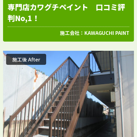
専門店カワグチペイント 口コミ評
判No,1！
施工会社：
KAWAGUCHI PAINT
施工後 After