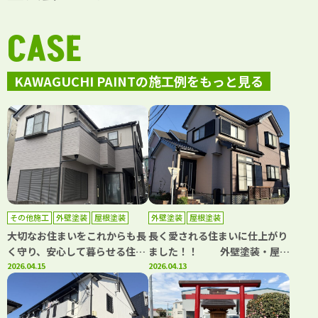
CASE
KAWAGUCHI PAINTの施工例をもっと見る
その他施工
外壁塗装
屋根塗装
外壁塗装
屋根塗装
大切なお住まいをこれからも長
長く愛される住まいに仕上がり
く守り、安心して暮らせる住ま
ました！！ 外壁塗装・屋根
いに仕上がりました！！ 外
2026.04.15
塗装工事 越谷市大泊 Y様
2026.04.13
壁塗装・屋根塗装・屋根棟板金
｜埼玉県川口市、蕨市の外壁塗
交換工事 川口市戸塚東 Y
装・屋根塗装専門店カワグチペ
様 ｜埼玉県川口市、蕨市の外
イント 口コミ評判No,1！