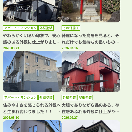
壁塗装・屋根塗装専門店カワグ
チペイント 口コミ評判
No,1！
アパート・マンション
外壁塗装
その他施工
屋根塗装
やわらかく明るい印象で、安心
綺麗になった鳥居を見ると、そ
感のある外観に仕上がりまし
れだけでも気持ちの良いもので
た！！ アパート 外壁塗装・屋
2026.03.23
す！ 鳥居塗装 川口市江
2026.03.16
根塗装工事 川口市南鳩ヶ谷
戸 Y様 ｜埼玉県川口市、蕨
N様 ｜埼玉県川口市、蕨市の
市の外壁塗装・屋根塗装専門店
外壁塗装・屋根塗装専門店カワ
カワグチペイント 口コミ評判
グチペイント 口コミ評判
No,1！
No,1！
アパート・マンション
外壁塗装
外壁塗装
屋根塗装
屋根塗装
住みやすさを感じられる外観へ
大胆でありながら品のある、存
と生まれ変わりました！！
在感あふれる外観に仕上がりま
外壁塗装・屋根塗装工事 さい
2026.03.10
した！！ 外壁塗装・屋根塗
2026.02.27
たま市見沼区 Y様 ｜埼玉県
装工事 川口市鳩ヶ谷本町 T
川口市、蕨市の外壁塗装・屋根
様邸 ｜埼玉県川口市、蕨市の