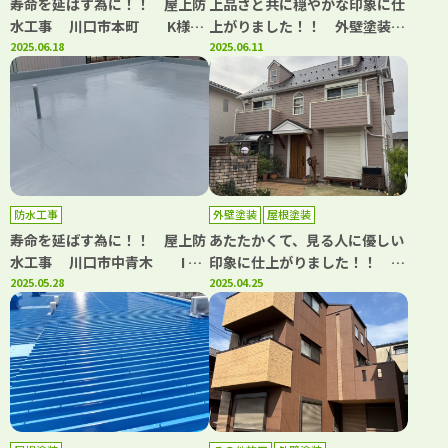
寿命を延ばす為に！！ 屋上防
上品さと共に穏やかな印象に仕
水工事 川口市本町 K様邸
上がりました！！ 外壁塗装工
｜埼玉県川口市、蕨市の外壁塗
2025.06.18
事・屋根葺き替え工事 川口
2025.06.11
装・屋根塗装専門店カワグチペ
市江戸 K様邸 ｜埼玉県川口
イント 口コミ評判No,1！
市、蕨市の外壁塗装・屋根塗装
専門店カワグチペイント 口コ
ミ評判No,1！
防水工事
外壁塗装
屋根塗装
寿命を延ばす為に！！ 屋上防
あたたかくて、見る人に優しい
水工事 川口市中青木 I 様
印象に仕上がりました！！ 外
邸｜埼玉県川口市、蕨市の外壁
2025.05.28
壁塗装工事・屋根塗装工事
2025.04.25
塗装・屋根塗装専門店カワグチ
川越市大袋新田 K様邸 ｜埼
ペイント 口コミ評判No,1！
玉県川口市、蕨市の外壁塗装・
屋根塗装専門店カワグチペイン
ト 口コミ評判No,1！