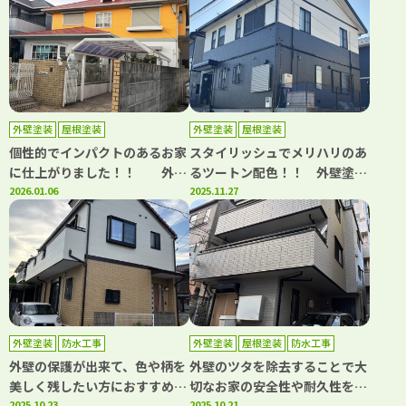
県川口市、蕨市の外壁塗装・屋
装・屋根塗装専門店カワグチペ
根塗装専門店カワグチペイン
イント 口コミ評判No,1！
ト 口コミ評判No,1！
外壁塗装
屋根塗装
外壁塗装
屋根塗装
個性的でインパクトのあるお家
スタイリッシュでメリハリのあ
に仕上がりました！！ 外壁
るツートン配色！！ 外壁塗装
塗装・屋根塗装工事 川口市
2026.01.06
工事・屋根塗装工事 川口市
2025.11.27
三ツ和 N様邸 ｜埼玉県川口
差間 I様邸 ｜埼玉県川口
市、蕨市の外壁塗装・屋根塗装
市、蕨市の外壁塗装・屋根塗装
専門店カワグチペイント 口コ
専門店カワグチペイント 口コ
ミ評判No,1！
ミ評判No,1！
外壁塗装
防水工事
外壁塗装
屋根塗装
防水工事
外壁の保護が出来て、色や柄を
外壁のツタを除去することで大
美しく残したい方におすすめで
切なお家の安全性や耐久性を保
2025.10.23
2025.10.21