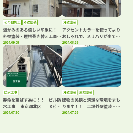
No,1！
その他施工
外壁塗装
外壁塗装
温かみのある優しい印象に！
アクセントカラーを使ってより
外壁塗装・屋根葺き替え工事
おしゃれで、メリハリが出て、
川口市赤井 I様 ｜埼玉県川
2024.09.05
スタイリッシュな印象に仕上が
2024.08.29
口市、蕨市の外壁塗装・屋根塗
りました！！ 外壁塗装 川口
装専門店カワグチペイント 口
市上青木 Y様 ｜埼玉県川口
コミ評判No,1！
市、蕨市の外壁塗装・屋根塗装
専門店カワグチペイント 口コ
ミ評判No,1！
防水工事
外壁塗装
屋根塗装
寿命を延ばす為に！！ ビル防
建物の美観と清潔な環境をまも
水工事 東京都北区 Kビル
ります！！ 工場外壁塗装・屋
様｜埼玉県川口市、蕨市の外壁
2024.07.30
根塗装 川口市江戸 Y様 ｜
2024.07.29
塗装・屋根塗装専門店カワグチ
埼玉県川口市、蕨市の外壁塗
ペイント 口コミ評判No,1！
装・屋根塗装専門店カワグチペ
イント 口コミ評判No,1！