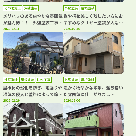
その他施工
外壁塗装
外壁塗装
屋根塗装
メリハリのある爽やかな雰囲気
色や柄を美しく残したい方にお
が魅力的！！ 外壁塗装工事・
すすめなクリヤー塗装が大活躍
屋根葺き替え工事 川口市江
2025.02.18
します！！ 外壁塗装工事・屋
2025.02.10
戸 S様邸 ｜埼玉県川口市、
根塗装工事 川口市南鳩ヶ
蕨市の外壁塗装・屋根塗装専門
谷 Y様邸 ｜埼玉県川口市、
店カワグチペイント 口コミ評
蕨市の外壁塗装・屋根塗装専門
判No,1！
店カワグチペイント 口コミ評
判No,1！
外壁塗装
屋根塗装
防水工事
外壁塗装
屋根塗装
屋根材の劣化を防ぎ、雨漏りや
温かく穏やかな印象、落ち着い
湿気の侵入と塗料によって節電
た雰囲気に仕上がりまし
効果が期待できる！！ 外壁塗
2025.01.29
た！！ 外壁塗装工事・屋根塗
2024.12.06
装工事・屋根塗装工事 川口
装工事 川口市青木 M様
市南鳩ヶ谷 T様邸 ｜埼玉県
邸 ｜埼玉県川口市、蕨市の外
川口市、蕨市の外壁塗装・屋根
壁塗装・屋根塗装専門店カワグ
塗装専門店カワグチペイント
チペイント 口コミ評判
口コミ評判No,1！
No,1！