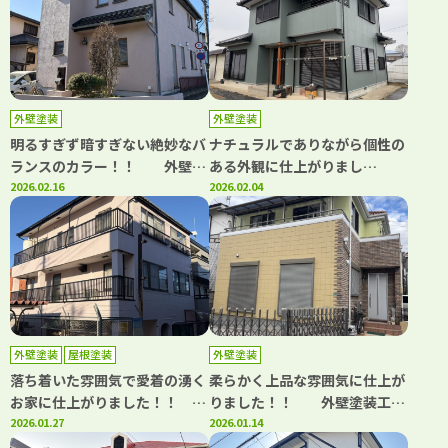
塗装専門店カワグチペイント
外壁塗装・屋根塗装専門店カワ
口コミ評判No,1！
グチペイント 口コミ評判
No,1！
外壁塗装
外壁塗装
明るすぎず暗すぎない絶妙なバ
ナチュラルでありながら個性の
ランスのカラー！！ 外壁塗
ある外観に仕上がりまし
装工事 埼玉県川口市 T様
2026.02.16
た！！ 外壁塗装工事 茨
2026.02.04
邸 ｜埼玉県川口市、蕨市の外
城県石岡市 K様邸 ｜埼玉県
壁塗装・屋根塗装専門店カワグ
川口市、蕨市の外壁塗装・屋根
チペイント 口コミ評判
塗装専門店カワグチペイント
No,1！
口コミ評判No,1！
外壁塗装
屋根塗装
外壁塗装
落ち着いた雰囲気で愛着の湧く
柔らかく上品な雰囲気に仕上が
お家に仕上がりました！！
りました！！ 外壁塗装工
外壁塗装工事・屋根塗装工事
2026.01.27
事 川口市元郷 I様邸 ｜
2026.01.14
川口市東川口 O様邸 ｜埼玉
埼玉県川口市、蕨市の外壁塗