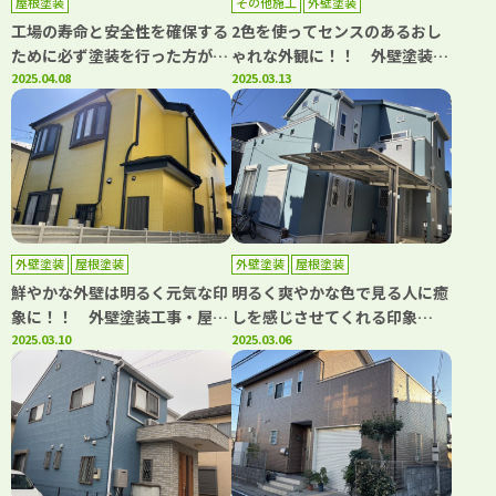
屋根塗装
その他施工
外壁塗装
工場の寿命と安全性を確保する
2色を使ってセンスのあるおし
ために必ず塗装を行った方がい
ゃれな外観に！！ 外壁塗装工
い！！ より丈夫で長持ちす
2025.04.08
事・屋根葺き替え工事 川口
2025.03.13
る！！ 工場屋根塗装工事
市南鳩ヶ谷 S様邸 ｜埼玉県
川口市柳崎 K様 ｜埼玉県川
川口市、蕨市の外壁塗装・屋根
口市、蕨市の外壁塗装・屋根塗
塗装専門店カワグチペイント
装専門店カワグチペイント 口
口コミ評判No,1！
コミ評判No,1！
外壁塗装
屋根塗装
外壁塗装
屋根塗装
鮮やかな外壁は明るく元気な印
明るく爽やかな色で見る人に癒
象に！！ 外壁塗装工事・屋根
しを感じさせてくれる印象
塗装工事 川口市南鳩ヶ谷
2025.03.10
に！！ 外壁塗装工事・屋根塗
2025.03.06
S様邸 ｜埼玉県川口市、蕨市
装工事 川口市東貝塚 M様
の外壁塗装・屋根塗装専門店カ
邸 ｜埼玉県川口市、蕨市の外
ワグチペイント 口コミ評判
壁塗装・屋根塗装専門店カワグ
No,1！
チペイント 口コミ評判
No,1！