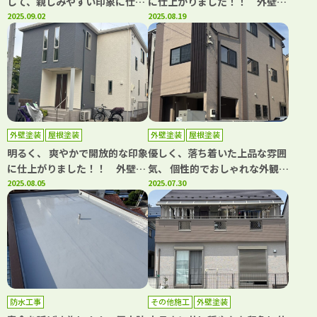
して、親しみやすい印象に仕上
に仕上がりました！！ 外壁塗
がりました！！ 外壁塗装工
2025.09.02
装工事・屋根塗装工事 川口
2025.08.19
事・屋上防水工事 川口市南
市赤井 K様邸 ｜埼玉県川口
鳩ヶ谷 S様 ｜埼玉県川口
市、蕨市の外壁塗装・屋根塗装
市、蕨市の外壁塗装・屋根塗装
専門店カワグチペイント 口コ
専門店カワグチペイント 口コ
ミ評判No,1！
ミ評判No,1！
外壁塗装
屋根塗装
外壁塗装
屋根塗装
明るく、 爽やかで開放的な印象
優しく、落ち着いた上品な雰囲
に仕上がりました！！ 外壁塗
気、 個性的でおしゃれな外観に
装工事・屋根塗装工事 川口
2025.08.05
仕上がりました！！ 外壁塗装
2025.07.30
市柳崎 M様邸 ｜埼玉県川口
工事・屋根塗装工事 蕨市南
市、蕨市の外壁塗装・屋根塗装
町 K様邸 ｜埼玉県川口市、
専門店カワグチペイント 口コ
蕨市の外壁塗装・屋根塗装専門
ミ評判No,1！
店カワグチペイント 口コミ評
判No,1！
防水工事
その他施工
外壁塗装