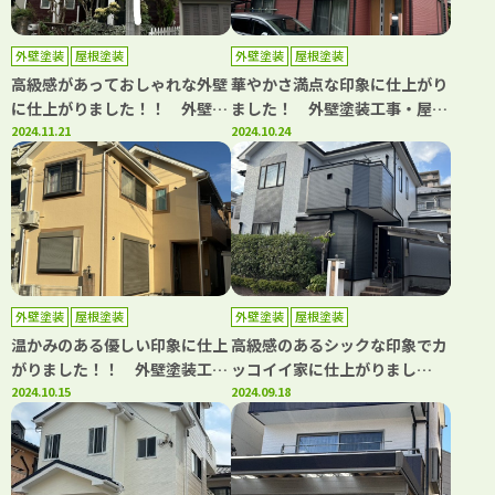
外壁塗装
屋根塗装
外壁塗装
屋根塗装
高級感があっておしゃれな外壁
華やかさ満点な印象に仕上がり
に仕上がりました！！ 外壁塗
ました！ 外壁塗装工事・屋根
装工事・屋根塗装工事 川口
2024.11.21
塗装工事 川口市領家 M様
2024.10.24
市戸塚南 T様邸 ｜埼玉県川
邸 ｜埼玉県川口市、蕨市の外
口市、蕨市の外壁塗装・屋根塗
壁塗装・屋根塗装専門店カワグ
装専門店カワグチペイント 口
チペイント 口コミ評判
コミ評判No,1！
No,1！
外壁塗装
屋根塗装
外壁塗装
屋根塗装
温かみのある優しい印象に仕上
高級感のあるシックな印象でカ
がりました！！ 外壁塗装工
ッコイイ家に仕上がりまし
事・屋根塗装工事 川口市江
2024.10.15
た！！ 外壁塗装工事・屋根塗
2024.09.18
戸 M様邸 ｜埼玉県川口市、
装工事 川口市安行領根岸
蕨市の外壁塗装・屋根塗装専門
O様邸 ｜埼玉県川口市、蕨市
店カワグチペイント 口コミ評
の外壁塗装・屋根塗装専門店カ
判No,1！
ワグチペイント 口コミ評判