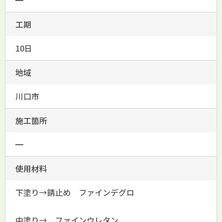
━
工期
10日
地域
川口市
施工箇所
━
使用材料
下塗り→錆止め ファインデグロ
中塗り→ ファインウレタン