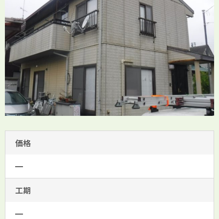
価格
━
工期
━