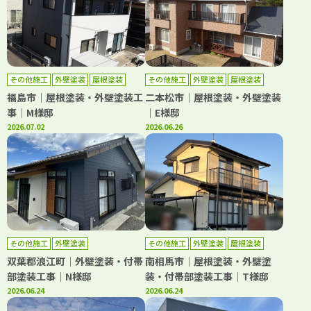
その他施工
外壁塗装
屋根塗装
その他施工
外壁塗装
屋根塗装
防水工事
福島市｜屋根塗装・外壁塗装工
二本松市｜屋根塗装・外壁塗装
事｜M様邸
｜E様邸
2026.07.02
2026.06.26
その他施工
外壁塗装
その他施工
外壁塗装
屋根塗装
双葉郡浪江町｜外壁塗装・付帯
南相馬市｜屋根塗装・外壁塗
部塗装工事｜N様邸
装・付帯部塗装工事｜T様邸
2026.06.24
2026.06.24