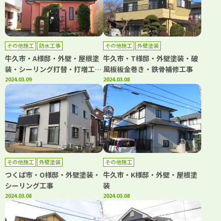
その他施工
防水工事
その他施工
外壁塗装
牛久市・A様邸・外壁・屋根塗
牛久市・T様邸・外壁塗装・破
装・シーリング打替・打増工
風板板金巻き・鉄骨補修工事
事・バルコニーＦＲＰ防水工事
2024.03.09
2024.03.08
その他施工
外壁塗装
その他施工
つくば市・O様邸・外壁塗装・
牛久市・K様邸・外壁・屋根塗
シーリング工事
装
2024.03.08
2024.03.08