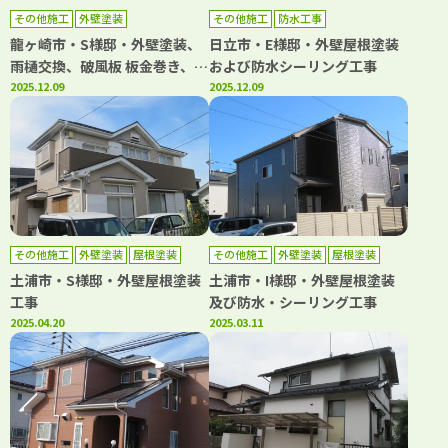
その他施工
外壁塗装
その他施工
防水工事
龍ヶ崎市・S様邸・外壁塗装、
日立市・E様邸・外壁屋根塗装
雨樋交換、破風板 板金巻き、軒
および防水シーリング工事
天上張り工事
2025.12.09
2025.12.09
その他施工
外壁塗装
屋根塗装
その他施工
外壁塗装
屋根塗装
防水工事
土浦市・S様邸・外壁屋根塗装
土浦市・I様邸・外壁屋根塗装
工事
及び防水・シーリング工事
2025.04.20
2025.03.11