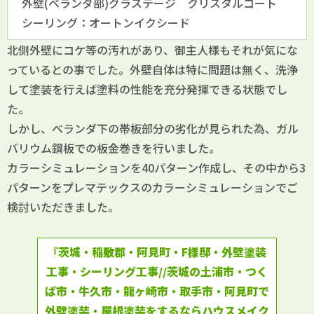
外壁(ベランダ部)グラステージ クリスタルコート
シーリング：オートンイクシード
北側外壁にコケ等の汚れがあり、御主人様もそれが気にな
っているとの事でした。外壁自体は特に問題は無く、洗浄
して塗装を行えば塗料の性能を充分発揮できる状態でし
た。
しかし、ベランダ下の帯板部分の劣化が見られた為、ガル
バリウム鋼板での板金巻きを行いました。
カラーシミュレーションを40パターン作成し、その中から3
パターンをプレマテックスのカラーシミュレーションでご
検討いただきました。
『茨城・稲敷郡・阿見町・F様邸・外壁塗装
工事・シーリング工事//茨城の土浦市・つく
ば市・牛久市・龍ヶ崎市・取手市・阿見町で
外壁塗装・屋根塗装をするならハウスメイク