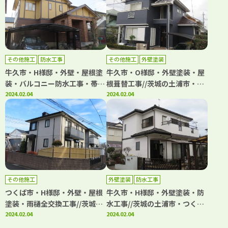
その他施工
防水工事
その他施工
外壁塗装
牛久市・H様邸・外壁・屋根塗
牛久市・O様邸・外壁塗装・屋
装・バルコニー防水工事・帯板
根葺替工事//茨城の土浦市・つ
板金工事
2024.02.04
くば市・牛久市・龍ヶ崎市・取
2024.02.04
手市・阿見町で外壁塗装・屋根
塗装をするならハウスメイク牛
久へ
その他施工
外壁塗装
防水工事
つくば市・H様邸・外壁・屋根
牛久市・H様邸・外壁塗装・防
塗装・雨樋全交換工事//茨城の
水工事//茨城の土浦市・つくば
土浦市・つくば市・牛久市・龍
2024.02.04
市・牛久市・龍ヶ崎市・取手
2024.02.04
ヶ崎市・取手市・阿見町で外壁
市・阿見町で外壁塗装・屋根塗