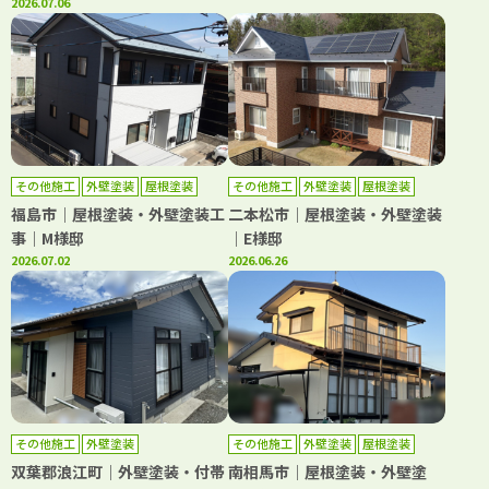
2026.07.06
その他施工
外壁塗装
屋根塗装
その他施工
外壁塗装
屋根塗装
防水工事
福島市｜屋根塗装・外壁塗装工
二本松市｜屋根塗装・外壁塗装
事｜M様邸
｜E様邸
2026.07.02
2026.06.26
その他施工
外壁塗装
その他施工
外壁塗装
屋根塗装
双葉郡浪江町｜外壁塗装・付帯
南相馬市｜屋根塗装・外壁塗