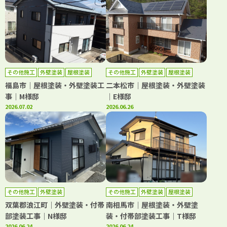
その他施工
外壁塗装
屋根塗装
その他施工
外壁塗装
屋根塗装
防水工事
福島市｜屋根塗装・外壁塗装工
二本松市｜屋根塗装・外壁塗装
事｜M様邸
｜E様邸
2026.07.02
2026.06.26
その他施工
外壁塗装
その他施工
外壁塗装
屋根塗装
双葉郡浪江町｜外壁塗装・付帯
南相馬市｜屋根塗装・外壁塗
部塗装工事｜N様邸
装・付帯部塗装工事｜T様邸
2026.06.24
2026.06.24