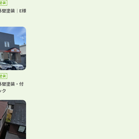
塗装
外壁塗装｜E様
塗装
外壁塗装・付
ック