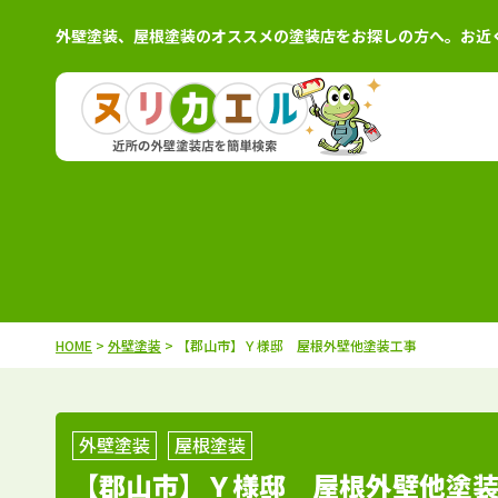
外壁塗装、屋根塗装のオススメの塗装店をお探しの方へ。お近
北海道
施工例
塗装店
茨城県
施工例
塗装
青森県
施工例
塗装店
栃木県
施工例
塗装
岩手県
施工例
塗装店
群馬県
施工例
塗装
秋田県
施工例
塗装店
千葉県
施工例
塗装
HOME
>
外壁塗装
> 【郡山市】Ｙ様邸 屋根外壁他塗装工事
宮城県
施工例
塗装店
埼玉県
施工例
塗装
山形県
施工例
塗装店
東京都
施工例
塗装
福島県
施工例
塗装店
神奈川県
施工例
塗装
外壁塗装
屋根塗装
【郡山市】Ｙ様邸 屋根外壁他塗