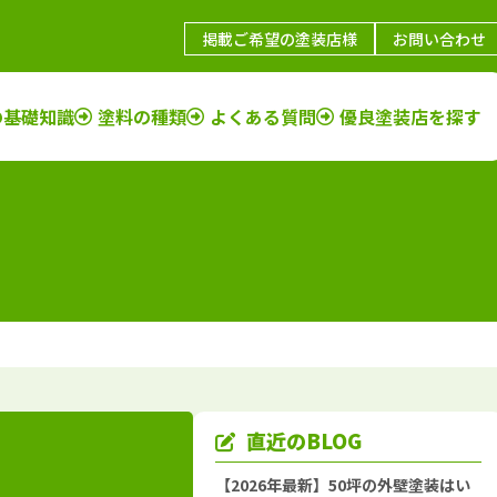
掲載ご希望の塗装店様
お問い合わせ
の基礎知識
塗料の種類
よくある質問
優良塗装店を探す
鳥取県
施工例
塗装店
福岡県
施工例
塗装店
島根県
施工例
塗装店
佐賀県
施工例
塗装店
山口県
施工例
塗装店
長崎県
施工例
塗装店
岡山県
施工例
塗装店
大分県
施工例
塗装店
広島県
施工例
塗装店
熊本県
施工例
塗装店
香川県
施工例
塗装店
宮崎県
施工例
塗装店
愛媛県
施工例
塗装店
鹿児島県
施工例
塗装店
直近のBLOG
徳島県
施工例
塗装店
沖縄県
施工例
塗装店
【2026年最新】50坪の外壁塗装はい