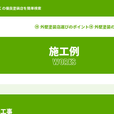
くの優良塗装店を簡単検索
外壁塗装店選びのポイント
外壁塗装
施工例
店
新潟県
施工例
塗装店
滋賀県
施工例
塗装店
店
富山県
施工例
塗装店
京都府
施工例
塗装店
WORKS
店
石川県
施工例
塗装店
奈良県
施工例
塗装店
店
山梨県
施工例
塗装店
大阪府
施工例
塗装店
店
長野県
施工例
塗装店
三重県
施工例
塗装店
店
福井県
施工例
塗装店
和歌山県
施工例
塗装店
店
岐阜県
施工例
塗装店
兵庫県
施工例
塗装店
静岡県
施工例
塗装店
装工事