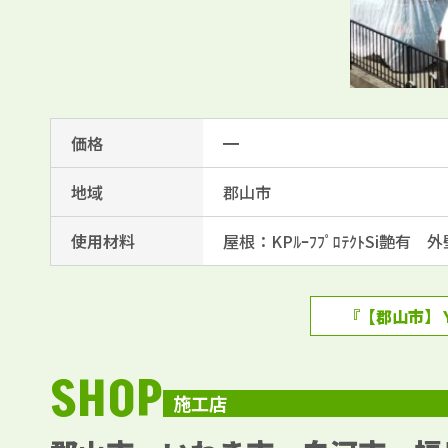
価格
━
地域
郡山市
使用材料
屋根：KPﾙｰﾌﾌﾟﾛﾃｸﾄSi艶有 外壁
『【郡山市】
SHOP
施工店