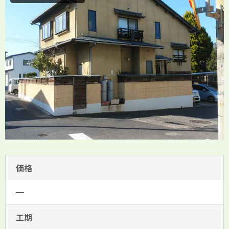
価格
━
工期