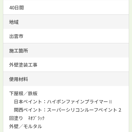
40日間
地域
出雲市
施工箇所
外壁塗装工事
使用材料
下屋根／鉄板
日本ペイント：ハイポンファインプライマーⅡ
関西ペイント：スーパーシリコンルーフペイント 2
回塗り ﾈｵﾌﾞﾗｯｸ
外壁／モルタル