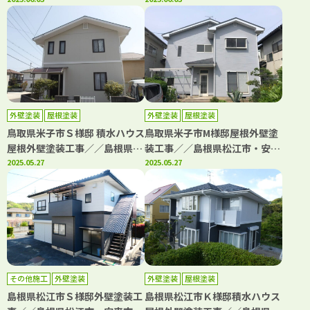
大田市・雲南市・鳥取県米子
大田市・雲南市・鳥取県米子
市・境港市の「きじま塗装」
市・境港市の「きじま塗装」
外壁塗装
屋根塗装
外壁塗装
屋根塗装
鳥取県米子市Ｓ様邸 積水ハウス
鳥取県米子市M様邸屋根外壁塗
屋根外壁塗装工事／／島根県松
装工事／／島根県松江市・安来
江市・安来市・出雲市・大田
2025.05.27
市・出雲市・大田市・雲南市
2025.05.27
市・雲南市 鳥取県米子市・境
鳥取県米子市・境港市の「きじ
港市の「きじま塗装」
ま塗装」
その他施工
外壁塗装
外壁塗装
屋根塗装
島根県松江市Ｓ様邸外壁塗装工
島根県松江市Ｋ様邸積水ハウス