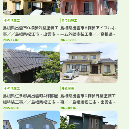
その他施工
その他施工
島根県出雲市O様邸外壁塗装工
島根県出雲市M様邸アイフルホ
事／／島根県松江市・出雲市・
ーム外壁塗装工事／／島根県松
大田市・雲南市・鳥取県米子
2025.12.02
江市・出雲市・大田市・雲南
2025.12.01
市・境港市の「きじま塗装」
市・鳥取県米子市・境港市の
「きじま塗装」
その他施工
外壁塗装
島根県仁多郡奥出雲町A様邸屋
島根県出雲市O様邸外壁塗装工
根塗装工事／／島根県松江市・
事／／島根県松江市・出雲市・
安来市・出雲市・大田市・雲南
2025.09.18
大田市・雲南市・鳥取県米子
2025.09.16
市 鳥取県米子市・境港市の
市・境港市の「きじま塗装」
「きじま塗装」