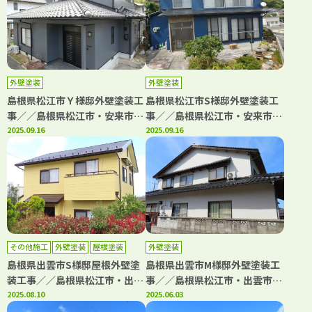
外壁塗装
外壁塗装
島根県松江市Ｙ様邸外壁塗装工
島根県松江市S様邸外壁塗装工
事／／島根県松江市・安来市・
事／／島根県松江市・安来市・
出雲市・大田市・雲南市 鳥取
2025.09.16
出雲市・大田市・雲南市 鳥取
2025.09.16
県米子市・境港市の「きじま塗
県米子市・境港市の「きじま塗
装」
装」
その他施工
外壁塗装
屋根塗装
外壁塗装
島根県出雲市S様邸屋根外壁塗
島根県出雲市M様邸外壁塗装工
装工事／／島根県松江市・出雲
事／／島根県松江市・出雲市・
市・大田市・雲南市・鳥取県米
2025.08.10
大田市・雲南市・鳥取県米子
2025.06.03
子市・境港市の「きじま塗装」
市・境港市の「きじま塗装」