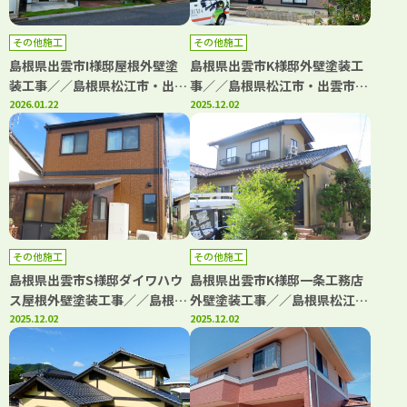
その他施工
その他施工
島根県出雲市I様邸屋根外壁塗
島根県出雲市K様邸外壁塗装工
装工事／／島根県松江市・出雲
事／／島根県松江市・出雲市・
市・大田市・雲南市・鳥取県米
2026.01.22
大田市・雲南市・鳥取県米子
2025.12.02
子市・境港市の「きじま塗装」
市・境港市の「きじま塗装」
その他施工
その他施工
島根県出雲市S様邸ダイワハウ
島根県出雲市K様邸一条工務店
ス屋根外壁塗装工事／／島根県
外壁塗装工事／／島根県松江
松江市・出雲市・大田市・雲南
2025.12.02
市・出雲市・大田市・雲南市・
2025.12.02
市・鳥取県米子市・境港市の
鳥取県米子市・境港市の「きじ
「きじま塗装」
ま塗装」