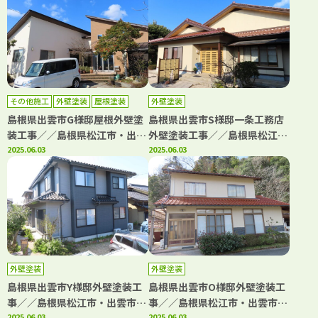
その他施工
外壁塗装
屋根塗装
外壁塗装
島根県出雲市G様邸屋根外壁塗
島根県出雲市S様邸一条工務店
装工事／／島根県松江市・出雲
外壁塗装工事／／島根県松江
市・大田市・雲南市の「きじま
2025.06.03
市・出雲市・大田市・雲南市・
2025.06.03
塗装」
鳥取県米子市・境港市の「きじ
ま塗装」
外壁塗装
外壁塗装
島根県出雲市Y様邸外壁塗装工
島根県出雲市O様邸外壁塗装工
事／／島根県松江市・出雲市・
事／／島根県松江市・出雲市・
2025.06.03
2025.06.03