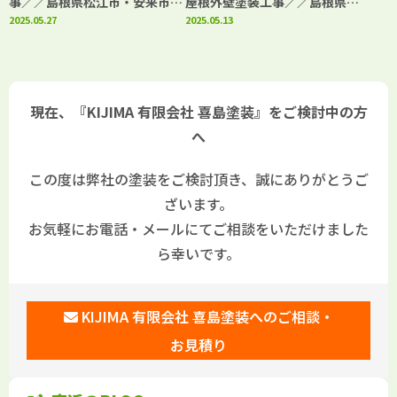
事／／島根県松江市・安来市・
屋根外壁塗装工事／／島根県松
出雲市・大田市・雲南市 鳥取
2025.05.27
江市・安来市・出雲市・大田
2025.05.13
県米子市・境港市の「きじま塗
市・雲南市 鳥取県米子市・境
装」
港市の「きじま塗装」
現在、『KIJIMA 有限会社 喜島塗装』をご検討中の方
へ
この度は弊社の塗装をご検討頂き、誠にありがとうご
ざいます。
お気軽にお電話・メールにてご相談をいただけました
ら幸いです。
KIJIMA 有限会社 喜島塗装へのご相談・
お見積り