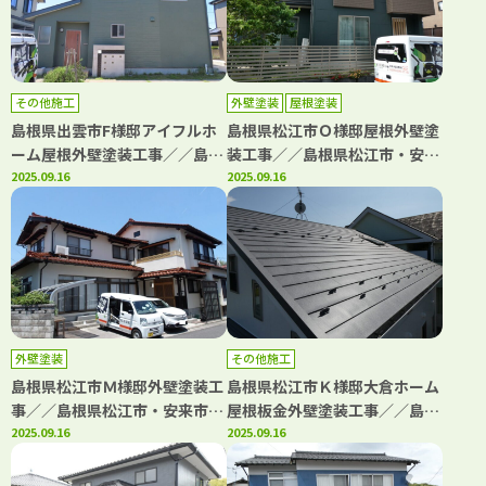
その他施工
外壁塗装
屋根塗装
島根県出雲市F様邸アイフルホ
島根県松江市Ｏ様邸屋根外壁塗
ーム屋根外壁塗装工事／／島根
装工事／／島根県松江市・安来
県松江市・出雲市・大田市・雲
2025.09.16
市・出雲市・大田市・雲南市
2025.09.16
南市・鳥取県米子市・境港市の
鳥取県米子市・境港市の「きじ
「きじま塗装」
ま塗装」
外壁塗装
その他施工
島根県松江市Ｍ様邸外壁塗装工
島根県松江市Ｋ様邸大倉ホーム
事／／島根県松江市・安来市・
屋根板金外壁塗装工事／／島根
出雲市・大田市・雲南市 鳥取
2025.09.16
県松江市・安来市・出雲市・大
2025.09.16
県米子市・境港市の「きじま塗
田市・雲南市 鳥取県米子市・
装」
境港市の「きじま塗装」