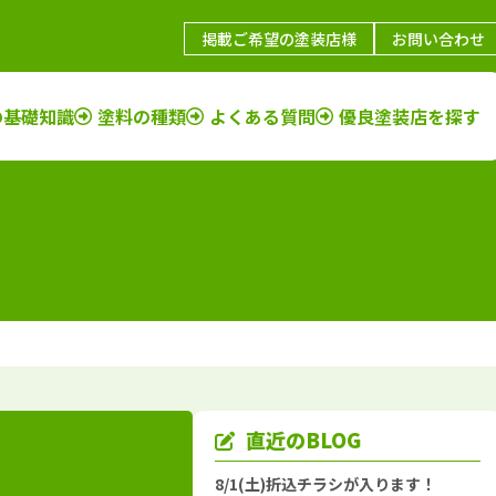
掲載ご希望の塗装店様
お問い合わせ
の基礎知識
塗料の種類
よくある質問
優良塗装店を探す
鳥取県
施工例
塗装店
福岡県
施工例
塗装店
島根県
施工例
塗装店
佐賀県
施工例
塗装店
山口県
施工例
塗装店
長崎県
施工例
塗装店
岡山県
施工例
塗装店
大分県
施工例
塗装店
広島県
施工例
塗装店
熊本県
施工例
塗装店
香川県
施工例
塗装店
宮崎県
施工例
塗装店
愛媛県
施工例
塗装店
鹿児島県
施工例
塗装店
直近のBLOG
徳島県
施工例
塗装店
沖縄県
施工例
塗装店
8/1(土)折込チラシが入ります！