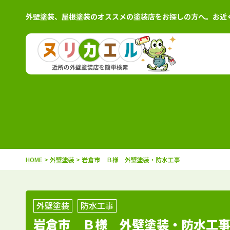
外壁塗装、屋根塗装のオススメの塗装店をお探しの方へ。お近
北海道
施工例
塗装店
茨城県
施工例
塗装
青森県
施工例
塗装店
栃木県
施工例
塗装
岩手県
施工例
塗装店
群馬県
施工例
塗装
秋田県
施工例
塗装店
千葉県
施工例
塗装
HOME
>
外壁塗装
> 岩倉市 Ｂ様 外壁塗装・防水工事
宮城県
施工例
塗装店
埼玉県
施工例
塗装
山形県
施工例
塗装店
東京都
施工例
塗装
福島県
施工例
塗装店
神奈川県
施工例
塗装
外壁塗装
防水工事
岩倉市 Ｂ様 外壁塗装・防水工