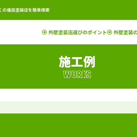
くの優良塗装店を簡単検索
外壁塗装店選びのポイント
外壁塗装
施工例
店
新潟県
施工例
塗装店
滋賀県
施工例
塗装店
店
富山県
施工例
塗装店
京都府
施工例
塗装店
WORKS
店
石川県
施工例
塗装店
奈良県
施工例
塗装店
店
山梨県
施工例
塗装店
大阪府
施工例
塗装店
店
長野県
施工例
塗装店
三重県
施工例
塗装店
店
福井県
施工例
塗装店
和歌山県
施工例
塗装店
店
岐阜県
施工例
塗装店
兵庫県
施工例
塗装店
静岡県
施工例
塗装店
事