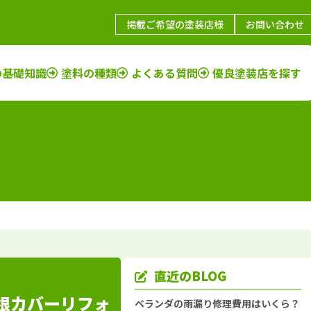
掲載ご希望の塗装店様
お問い合わせ
の基礎知識
塗料の種類
よくある質問
優良塗装店を探す
鳥取県
施工例
塗装店
福岡県
施工例
塗装店
島根県
施工例
塗装店
佐賀県
施工例
塗装店
山口県
施工例
塗装店
長崎県
施工例
塗装店
岡山県
施工例
塗装店
大分県
施工例
塗装店
広島県
施工例
塗装店
熊本県
施工例
塗装店
香川県
施工例
塗装店
宮崎県
施工例
塗装店
愛媛県
施工例
塗装店
鹿児島県
施工例
塗装店
直近のBLOG
徳島県
施工例
塗装店
沖縄県
施工例
塗装店
根カバーリフォ
ベランダの雨漏り修理費用はいくら？