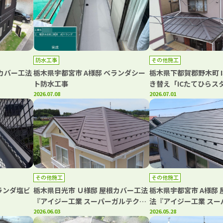
防水工事
その他施工
根カバー工法
栃木県宇都宮市 A様邸 ベランダシー
栃木県下都賀郡野木町 I
ト防水工事
き替え「ICたてひらス
2026.07.08
暖ルーフαS」
2026.07.01
その他施工
その他施工
ランダ塩ビ
栃木県日光市 Ｕ様邸 屋根カバー工法
栃木県宇都宮市 A様邸
『アイジー工業 スーパーガルテク
法『アイジー工業 スー
ト』
2026.06.03
ト』
2026.05.28