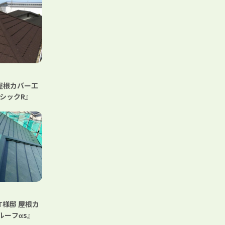
 屋根カバー工
ラシックR』
T様邸 屋根カ
ニチハ 横暖ルーフαs』