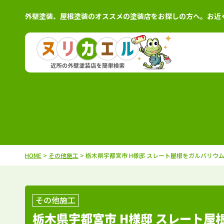
外壁塗装、屋根塗装のオススメの塗装店をお探しの方へ。お近
北海道
施工例
塗装店
茨城県
施工例
塗装
青森県
施工例
塗装店
栃木県
施工例
塗装
岩手県
施工例
塗装店
群馬県
施工例
塗装
秋田県
施工例
塗装店
千葉県
施工例
塗装
HOME
>
その他施工
> 栃木県宇都宮市 H様邸 スレート屋根をガルバリ
宮城県
施工例
塗装店
埼玉県
施工例
塗装
山形県
施工例
塗装店
東京都
施工例
塗装
福島県
施工例
塗装店
神奈川県
施工例
塗装
その他施工
栃木県宇都宮市 H様邸 スレート