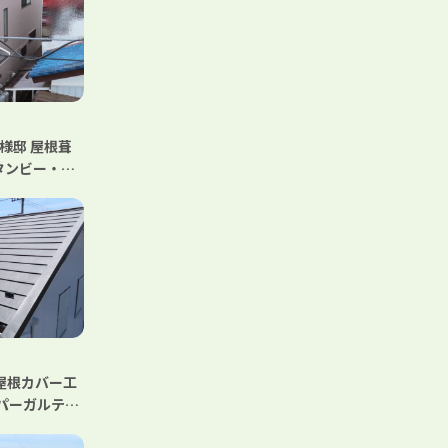
様邸 屋根葺
タンビー・横
 屋根カバー工
パーガルテク