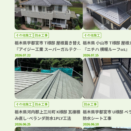
その他施工
防水工事
その他施工
栃木県宇都宮市 T様邸 屋根葺き替え
栃木県 小山市 T様邸 屋
『アイジー工業 スーパーガルテクト
『ニチハ 横暖ルーフαs』
フッ素』ベランダ防水工事
2026.07.22
2026.07.15
その他施工
防水工事
防水工事
栃木県河内郡上三川町 K様邸 瓦棟積
栃木県宇都宮市 U様邸 ベ
み直し･ベランダ防水1PLY工法
防水シート工事
2026.06.25
2026.06.10