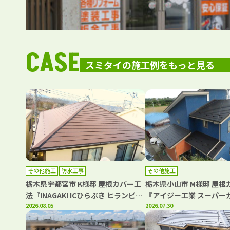
CASE
スミタイの施工例をもっと見る
その他施工
防水工事
その他施工
栃木県宇都宮市 K様邸 屋根カバー工
栃木県小山市 M様邸 屋根
法『INAGAKI ICひらぶき ヒランビー
『アイジー工業 スーパー
220』・ベランダFRP防水工事
2026.08.05
ト』
2026.07.30