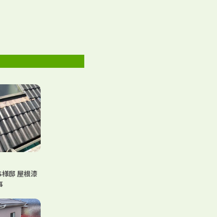
S様邸 屋根漆
事