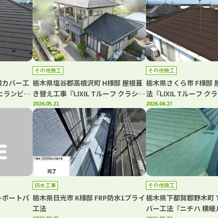
その他施工
その他施工
根カバー工
栃木県塩谷郡高根沢町 H様邸 屋根葺
栃木県さくら市 F様邸
き ヒランビー
き替え工事『LIXIL Tルーフ クラシッ
法『LIXIL Tルーフ ク
クR』
2026.05.21
2026.04.27
防水工事
その他施工
ーポートパ
栃木県日光市 K様邸 FRP防水1プライ
栃木県下都賀郡野木町 
工法
バー工法『