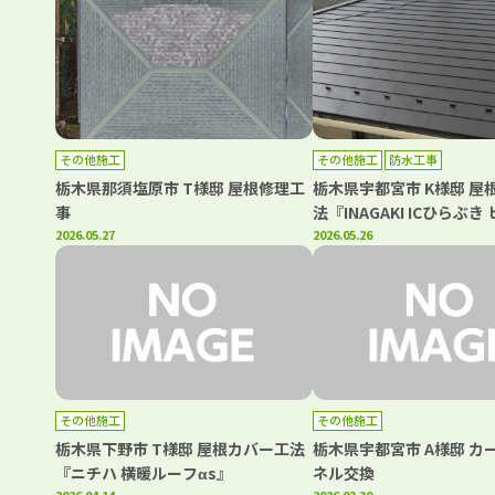
その他施工
その他施工
防水工事
栃木県那須塩原市 T様邸 屋根修理工
栃木県宇都宮市 K様邸 屋
事
法『INAGAKI ICひらぶ
2026.05.27
220』
2026.05.26
その他施工
その他施工
栃木県下野市 T様邸 屋根カバー工法
栃木県宇都宮市 A様邸 カ
『ニチハ 横暖ルーフαs』
ネル交換