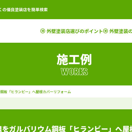
くの優良塗装店を簡単検索
外壁塗装店選びのポイント
外壁塗装
施工例
店
新潟県
施工例
塗装店
滋賀県
施工例
塗装店
店
富山県
施工例
塗装店
京都府
施工例
塗装店
WORKS
店
石川県
施工例
塗装店
奈良県
施工例
塗装店
店
山梨県
施工例
塗装店
大阪府
施工例
塗装店
ウム鋼板「ヒランビー」へ屋根カバーリフォーム
店
長野県
施工例
塗装店
三重県
施工例
塗装店
店
福井県
施工例
塗装店
和歌山県
施工例
塗装店
店
岐阜県
施工例
塗装店
兵庫県
施工例
塗装店
静岡県
施工例
塗装店
屋根をガルバリウム鋼板「ヒランビー」へ屋