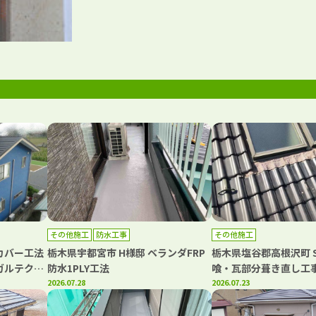
その他施工
防水工事
その他施工
カバー工法
栃木県宇都宮市 H様邸 ベランダFRP
栃木県塩谷郡高根沢町 
ガルテク
防水1PLY工法
喰・瓦部分葺き直し工
2026.07.28
2026.07.23