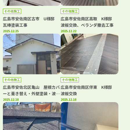
その他施工
その他施工
広島市安佐南区古市 U様邸
広島市安佐南区高取 K様邸
瓦棒塗装工事
波板交換、ベランダ撤去工事
2025.12.25
2025.12.22
その他施工
その他施工
広島市安佐北区亀山 屋根カバ
広島市安佐南区伴東 K様邸
ーと葺き替え・外壁塗装・波板
波板交換
交換工事
2025.12.18
2025.12.18