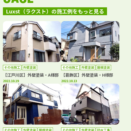
Luxst（ラクスト）の施工例をもっと見る
その他施工
外壁塗装
その他施工
外壁塗装
屋根塗装
防水工事
【江戸川区】外壁塗装・A様邸
【葛飾区】外壁塗装・H様邸
2022.10.19
2022.10.13
その他施工
外壁塗装
屋根塗装
その他施工
外壁塗装
防水工事