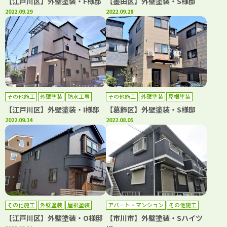
【江戸川区】外壁塗装・F様邸
【墨田区】外壁塗装・S様邸
2022.09.29
2022.09.28
その他施工
外壁塗装
防水工事
その他施工
外壁塗装
屋根塗装
防水工事
【江戸川区】外壁塗装・I様邸
【葛飾区】外壁塗装・S様邸
2022.09.14
2022.08.05
その他施工
外壁塗装
屋根塗装
アパート・マンション
その他施工
防水工事
外壁塗装
【江戸川区】外壁塗装・O様邸
【市川市】外壁塗装・Sハイツ