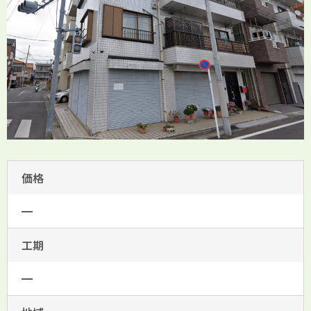
価格
━
工期
━