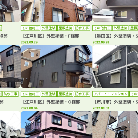
装
その他施工
外壁塗装
屋根塗装
防水工事
その他施工
外壁塗装
屋根
様邸
【江戸川区】外壁塗装・F様邸
【墨田区】外壁塗装・
2022.09.29
2022.09.28
装
防水工事
その他施工
外壁塗装
屋根塗装
防水工事
アパート・マンション
その
外壁塗装
邸
【江戸川区】外壁塗装・O様邸
【市川市】外壁塗装・
2022.08.04
2022.08.03