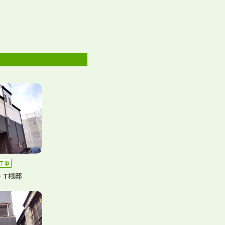
工事
・T様邸