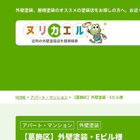
外壁塗装、屋根塗装のオススメの塗装店をお探しの方へ。お近
北海道
施工例
塗装店
茨城県
施工例
塗装
青森県
施工例
塗装店
栃木県
施工例
塗装
岩手県
施工例
塗装店
群馬県
施工例
塗装
秋田県
施工例
塗装店
千葉県
施工例
塗装
HOME
>
アパート・マンション
> 【葛飾区】外壁塗装・Eビル様
宮城県
施工例
塗装店
埼玉県
施工例
塗装
山形県
施工例
塗装店
東京都
施工例
塗装
福島県
施工例
塗装店
神奈川県
施工例
塗装
アパート・マンション
外壁塗装
【葛飾区】外壁塗装・Eビル様