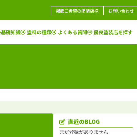
掲載ご希望の塗装店様
お問い合わせ
の基礎知識
塗料の種類
よくある質問
優良塗装店を探す
鳥取県
施工例
塗装店
福岡県
施工例
塗装店
島根県
施工例
塗装店
佐賀県
施工例
塗装店
山口県
施工例
塗装店
長崎県
施工例
塗装店
岡山県
施工例
塗装店
大分県
施工例
塗装店
広島県
施工例
塗装店
熊本県
施工例
塗装店
香川県
施工例
塗装店
宮崎県
施工例
塗装店
愛媛県
施工例
塗装店
鹿児島県
施工例
塗装店
直近のBLOG
徳島県
施工例
塗装店
沖縄県
施工例
塗装店
まだ登録がありません