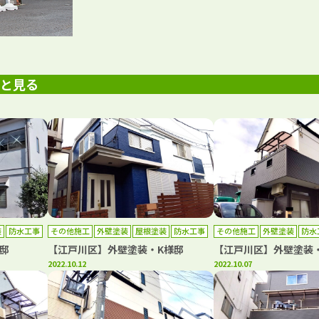
っと見る
装
防水工事
その他施工
外壁塗装
屋根塗装
防水工事
その他施工
外壁塗装
防水
邸
【江戸川区】外壁塗装・K様邸
【江戸川区】外壁塗装
2022.10.12
2022.10.07