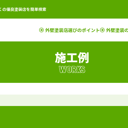
くの優良塗装店を簡単検索
外壁塗装店選びのポイント
外壁塗装
施工例
店
新潟県
施工例
塗装店
滋賀県
施工例
塗装店
店
富山県
施工例
塗装店
京都府
施工例
塗装店
WORKS
店
石川県
施工例
塗装店
奈良県
施工例
塗装店
店
山梨県
施工例
塗装店
大阪府
施工例
塗装店
店
長野県
施工例
塗装店
三重県
施工例
塗装店
店
福井県
施工例
塗装店
和歌山県
施工例
塗装店
店
岐阜県
施工例
塗装店
兵庫県
施工例
塗装店
静岡県
施工例
塗装店