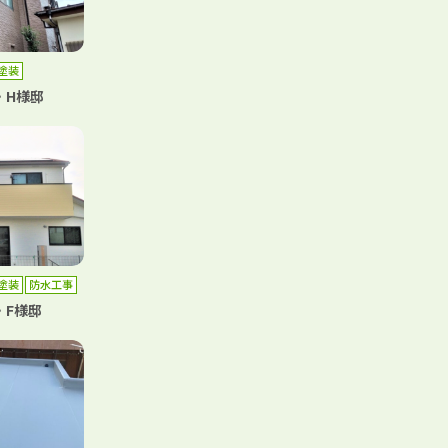
塗装
・H様邸
塗装
防水工事
・F様邸