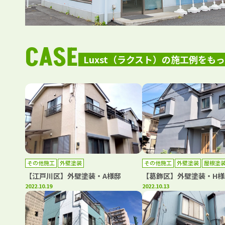
CASE
Luxst（ラクスト）の施工例をも
その他施工
外壁塗装
その他施工
外壁塗装
屋根塗
【江戸川区】外壁塗装・A様邸
【葛飾区】外壁塗装・H様
2022.10.19
2022.10.13