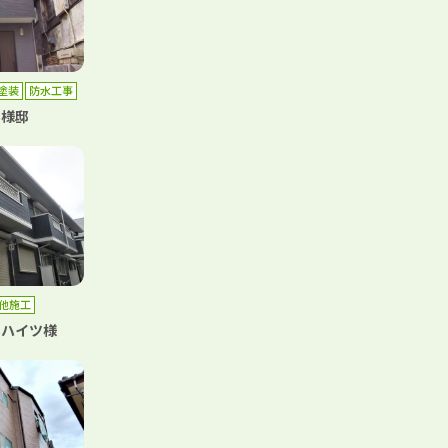
塗装
防水工事
S様邸
他施工
Sハイツ様