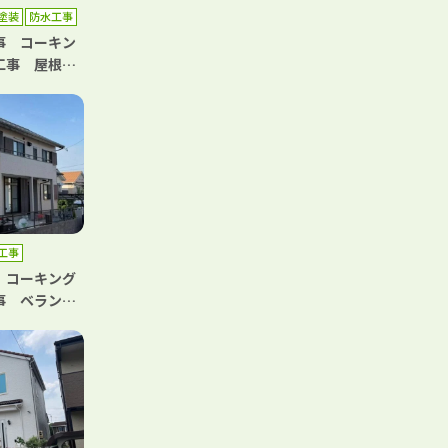
塗装
防水工事
事 コーキン
工事 屋根塗
工事
工事
 コーキング
事 ベランダ