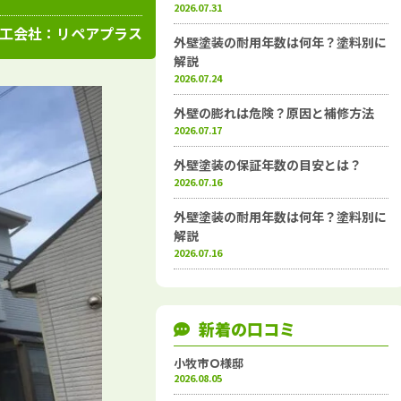
高知県
施工例
塗装店
2026.07.31
工会社：
リペアプラス
外壁塗装の耐用年数は何年？塗料別に
解説
2026.07.24
外壁の膨れは危険？原因と補修方法
2026.07.17
外壁塗装の保証年数の目安とは？
2026.07.16
外壁塗装の耐用年数は何年？塗料別に
解説
2026.07.16
新着の口コミ
小牧市Ｏ様邸
2026.08.05