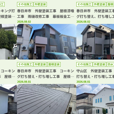
施工
その他施工
外壁塗装
その他施工
外壁塗装
屋根
ーキング打
春日井市 外壁塗装工事 屋根漆喰
春日井市 外壁塗装工
屋根塗装工
工事 雨樋改修工事 幕板板金工
グ打ち替え、打ち増し
水工事 共
事 浴室水栓交換工事
2026.08.02
装工事 ベランダ防水
2026.08.02
礎補修工事
その他施工
外壁塗装
屋根塗装
その他施工
外壁塗装
防水
 コーキン
春日井市 外壁塗装工事 コーキン
守山区 外壁塗装工事
事 屋根カ
グ打ち替え・打ち増し工事 屋根塗
打ち替え・打ち増し工
プコート工
装工事 ベランダトップコート工事
2026.08.01
防水工事
2026.08.01
台取り換え
工事