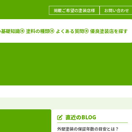
掲載ご希望の塗装店様
お問い合わせ
の基礎知識
塗料の種類
よくある質問
優良塗装店を探す
鳥取県
施工例
塗装店
福岡県
施工例
塗装店
島根県
施工例
塗装店
佐賀県
施工例
塗装店
山口県
施工例
塗装店
長崎県
施工例
塗装店
岡山県
施工例
塗装店
大分県
施工例
塗装店
広島県
施工例
塗装店
熊本県
施工例
塗装店
香川県
施工例
塗装店
宮崎県
施工例
塗装店
愛媛県
施工例
塗装店
鹿児島県
施工例
塗装店
直近のBLOG
徳島県
施工例
塗装店
沖縄県
施工例
塗装店
外壁塗装の保証年数の目安とは？