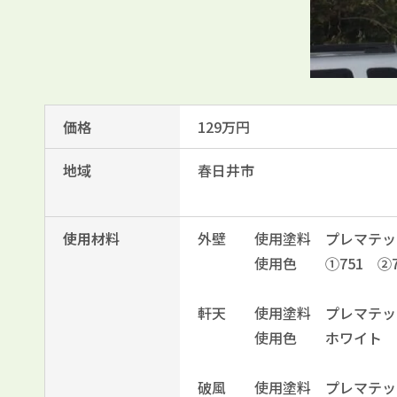
価格
129万円
地域
春日井市
使用材料
外壁 使用塗料 プレマテッ
使用色 ①751 ②7
軒天 使用塗料 プレマテッ
使用色 ホワイト
破風 使用塗料 プレマテッ