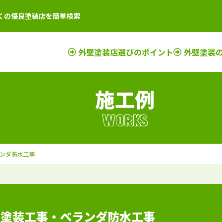
くの優良塗装店を簡単検索
外壁塗装店選びのポイント
外壁塗装
施工例
店
新潟県
施工例
塗装店
滋賀県
施工例
塗装店
店
富山県
施工例
塗装店
京都府
施工例
塗装店
WORKS
店
石川県
施工例
塗装店
奈良県
施工例
塗装店
店
山梨県
施工例
塗装店
大阪府
施工例
塗装店
ランダ防水工事
店
長野県
施工例
塗装店
三重県
施工例
塗装店
店
福井県
施工例
塗装店
和歌山県
施工例
塗装店
店
岐阜県
施工例
塗装店
兵庫県
施工例
塗装店
静岡県
施工例
塗装店
根塗装工事・ベランダ防水工事