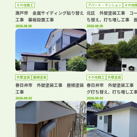
その他施工
アパート・マンション
その他
外壁塗装
屋根塗装
防水工事
瀬戸市 金属サイディング貼り替え
北区 外壁塗装工事 コ
工事 幕板設置工事
ち替え、打ち増し工事 
2026.08.05
事 階段・共用部側溝防
2026.08.05
用部長尺シート工事 基
外壁塗装
屋根塗装
その他施工
外壁塗装
春日井市 外壁塗装工事 屋根塗装
春日井市 外壁塗装工事
工事
グ打ち替え、打ち増し工
2026.08.02
バー工事 ベランダトッ
2026.08.02
事 浴室改修工事 洗面
工事 キッチン取り換え