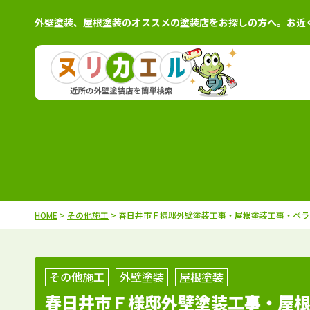
外壁塗装、屋根塗装のオススメの塗装店をお探しの方へ。お近
北海道
施工例
塗装店
茨城県
施工例
塗装
青森県
施工例
塗装店
栃木県
施工例
塗装
岩手県
施工例
塗装店
群馬県
施工例
塗装
秋田県
施工例
塗装店
千葉県
施工例
塗装
HOME
>
その他施工
> 春日井市Ｆ様邸外壁塗装工事・屋根塗装工事・ベ
宮城県
施工例
塗装店
埼玉県
施工例
塗装
山形県
施工例
塗装店
東京都
施工例
塗装
福島県
施工例
塗装店
神奈川県
施工例
塗装
その他施工
外壁塗装
屋根塗装
春日井市Ｆ様邸外壁塗装工事・屋