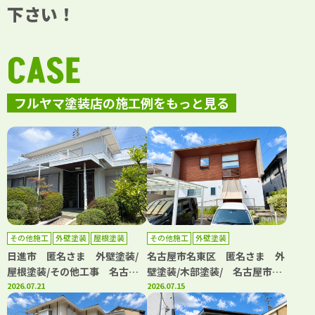
下さい！
CASE
フルヤマ塗装店の施工例をもっと見る
その他施工
外壁塗装
屋根塗装
その他施工
外壁塗装
日進市 匿名さま 外壁塗装/
名古屋市名東区 匿名さま 外
屋根塗装/その他工事 名古屋
壁塗装/木部塗装/ 名古屋市名
市名東区、日進市の外壁塗装屋
2026.07.21
東区、日進市の外壁塗装屋根塗
2026.07.15
根塗装専門店【フルヤマ塗装
装専門店【フルヤマ塗装店】