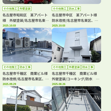
その他施工
外壁塗装
その他施工
防水工事
名古屋市昭和区 某アパート
名古屋市中区 某アパート様
様 外壁塗装/名古屋市名東
防水改修/名古屋市名東区、日
区、日進市、長久手市の外壁塗
2025.10.03
進市、長久手市の外壁塗装屋根
2025.10.03
装屋根塗装専門店【フルヤマ塗
塗装専門店【フルヤマ塗装店】
装店】
その他施工
防水工事
その他施工
外壁塗装
防水工事
名古屋市千種区 商業ビル様
名古屋市千種区 商業ビル様
防水改修/名古屋市名東区、日
外壁塗装/コーキング/防水 名
進市、長久手市の外壁塗装屋根
2025.09.29
古屋市名東区、日進市の外壁塗
2025.08.26
塗装専門店【フルヤマ塗装店】
装屋根塗装専門店【フルヤマ塗
装店】