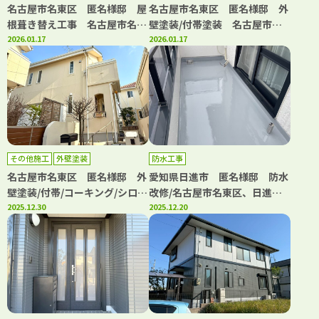
名古屋市名東区 匿名様邸 屋
名古屋市名東区 匿名様邸 外
根葺き替え工事 名古屋市名東
壁塗装/付帯塗装 名古屋市名
区、日進市の外壁塗装屋根塗装
2026.01.17
東区、日進市の外壁塗装屋根塗
2026.01.17
専門店【フルヤマ塗装店】
装専門店【フルヤマ塗装店】
その他施工
外壁塗装
防水工事
名古屋市名東区 匿名様邸 外
愛知県日進市 匿名様邸 防水
壁塗装/付帯/コーキング/シロア
改修/名古屋市名東区、日進
リ 名古屋市名東区、日進市の
2025.12.30
市、長久手市の外壁塗装屋根塗
2025.12.20
外壁塗装屋根塗装専門店【フル
装専門店【フルヤマ塗装店】
ヤマ塗装店】