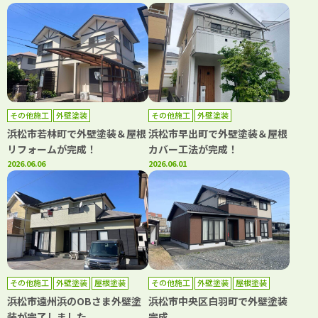
その他施工
外壁塗装
その他施工
外壁塗装
浜松市若林町で外壁塗装＆屋根
浜松市早出町で外壁塗装＆屋根
リフォームが完成！
カバー工法が完成！
2026.06.06
2026.06.01
その他施工
外壁塗装
屋根塗装
その他施工
外壁塗装
屋根塗装
防水工事
浜松市遠州浜のOBさま外壁塗
浜松市中央区白羽町で外壁塗装
装が完了しました。
完成。