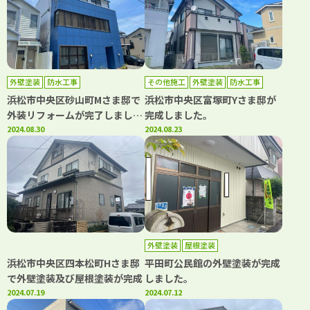
外壁塗装
防水工事
その他施工
外壁塗装
防水工事
浜松市中央区砂山町Mさま邸で
浜松市中央区富塚町Yさま邸が
外装リフォームが完了しまし
完成しました。
た。
2024.08.30
2024.08.23
外壁塗装
屋根塗装
浜松市中央区四本松町Hさま邸
平田町公民館の外壁塗装が完成
で外壁塗装及び屋根塗装が完成
しました。
2024.07.19
2024.07.12