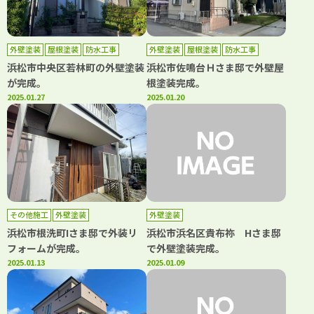
外壁塗装
屋根塗装
防水工事
外壁塗装
屋根塗装
防水工事
浜松市中央区若林町の外壁塗装
浜松市佐鳴台Ｈさま邸で外壁屋
が完成。
根塗装完成。
2025.01.27
2025.01.20
その他施工
外壁塗装
外壁塗装
浜松市根洗町Iさま邸で外装リ
浜松市浜名区貴布祢 Hさま邸
フォームが完成。
で外壁塗装完成。
2025.01.13
2025.01.09