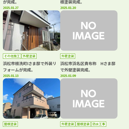
が完成。
根塗装完成。
2025.01.27
2025.01.20
その他施工
外壁塗装
外壁塗装
浜松市根洗町Iさま邸で外装リ
浜松市浜名区貴布祢 Hさま邸
フォームが完成。
で外壁塗装完成。
2025.01.13
2025.01.09
屋根塗装
外壁塗装
屋根塗装
防水工事