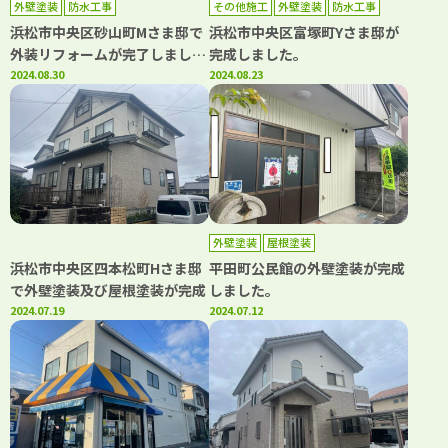
外壁塗装
防水工事
その他施工
外壁塗装
防水工事
浜松市中央区砂山町Mさま邸で
浜松市中央区富塚町Yさま邸が
外装リフォームが完了しまし
完成しました。
た。
2024.08.30
2024.08.23
外壁塗装
屋根塗装
浜松市中央区四本松町Hさま邸
平田町公民館の外壁塗装が完成
で外壁塗装及び屋根塗装が完成
しました。
2024.07.19
2024.07.12