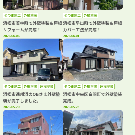
その他施工
外壁塗装
その他施工
外壁塗装
浜松市若林町で外壁塗装＆屋根
浜松市早出町で外壁塗装＆屋根
リフォームが完成！
カバー工法が完成！
2026.06.06
2026.06.01
その他施工
外壁塗装
屋根塗装
その他施工
外壁塗装
屋根塗装
防水工事
浜松市遠州浜のOBさま外壁塗
浜松市中央区白羽町で外壁塗装
装が完了しました。
完成。
2026.05.29
2026.05.23