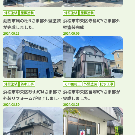
外壁塗装
屋根塗装
外壁塗装
屋根塗装
湖西市風の杜Nさま邸外壁塗装
浜松市中央区寺島町Yさま邸外
が完成しました。
壁塗装完成
2024.09.13
2024.09.06
外壁塗装
防水工事
その他施工
外壁塗装
防水工事
浜松市中央区砂山町Mさま邸で
浜松市中央区富塚町Yさま邸が
外装リフォームが完了しまし
完成しました。
た。
2024.08.30
2024.08.23