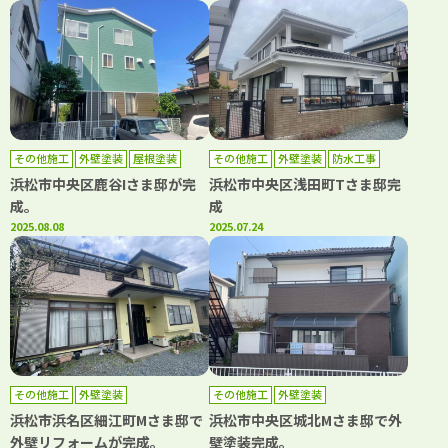
その他施工
外壁塗装
屋根塗装
その他施工
外壁塗装
防水工事
浜松市中央区鹿谷Iさま邸が完
浜松市中央区浅田町Tさま邸完
成。
成
2025.08.08
2025.07.24
その他施工
外壁塗装
その他施工
外壁塗装
浜松市浜名区細江町Mさま邸で
浜松市中央区城北Mさま邸で外
外壁リフォームが完成。
壁塗装完成。