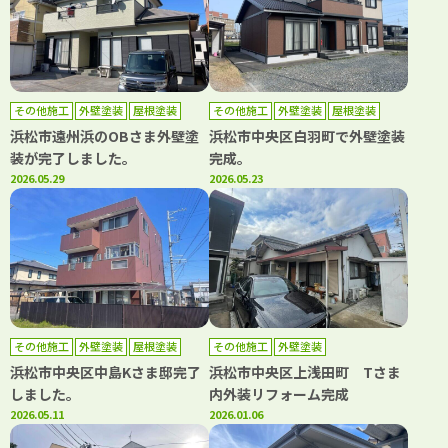
その他施工
外壁塗装
屋根塗装
その他施工
外壁塗装
屋根塗装
防水工事
浜松市遠州浜のOBさま外壁塗
浜松市中央区白羽町で外壁塗装
装が完了しました。
完成。
2026.05.29
2026.05.23
その他施工
外壁塗装
屋根塗装
その他施工
外壁塗装
浜松市中央区中島Kさま邸完了
浜松市中央区上浅田町 Tさま
しました。
内外装リフォーム完成
2026.05.11
2026.01.06