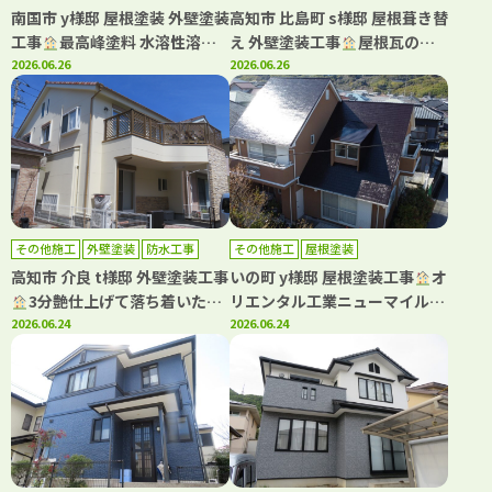
南国市 y様邸 屋根塗装 外壁塗装
高知市 比島町 s様邸 屋根葺き替
工事
最高峰塗料 水溶性溶剤
え 外壁塗装工事
屋根瓦の葺
グランデ有機HRCで屋根外壁を
2026.06.26
き替え工事もキタペンにおまか
2026.06.26
塗装しました(^^♪
せ下さい！
その他施工
外壁塗装
防水工事
その他施工
屋根塗装
高知市 介良 t様邸 外壁塗装工事
いの町 y様邸 屋根塗装工事
オ
3分艶仕上げて落ち着いた印
リエンタル工業ニューマイルド
象になりました(^^)
2026.06.24
優雅・タフグロスコート仕上げ
2026.06.24
て塗装しました(^^)