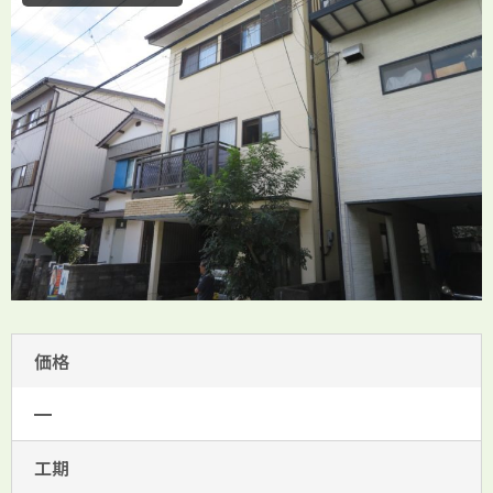
価格
━
工期