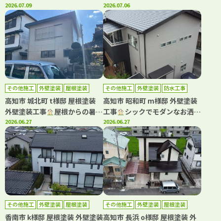
でお家を守る塗装です
2026.07.09
で塗装(^^♪ネイビーで上質で
2026.07.06
落ち着いた雰囲気に
その他施工
外壁塗装
屋根塗装
その他施工
外壁塗装
防水工事
高知市 城北町 t様邸 屋根塗装
高知市 昭和町 m様邸 外壁塗装
外壁塗装工事
屋根からの暑さ
工事
シックでモダンなお洒落
を軽減！！遮熱塗料で施工しま
2026.06.27
ツートンはこの組み合わせ
2026.06.27
した
その他施工
外壁塗装
屋根塗装
その他施工
外壁塗装
屋根塗装
防水工事
香南市 k様邸 屋根塗装 外壁塗装
高知市 長浜 o様邸 屋根塗装 外