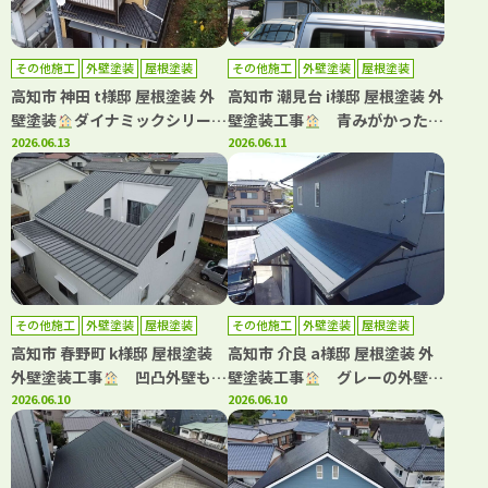
その他施工
外壁塗装
屋根塗装
その他施工
外壁塗装
屋根塗装
高知市 神田 t様邸 屋根塗装 外
高知市 潮見台 i様邸 屋根塗装 外
壁塗装
ダイナミックシリーズ
壁塗装工事
青みがかったグ
で屋根・外壁塗装しました(^^)
2026.06.13
レーが映える、上品な外観へリ
2026.06.11
フレッシュ！
その他施工
外壁塗装
屋根塗装
その他施工
外壁塗装
屋根塗装
高知市 春野町 k様邸 屋根塗装
高知市 介良 a様邸 屋根塗装 外
外壁塗装工事
凹凸外壁も均
壁塗装工事
グレーの外壁に
一な美しい仕上がりに！
2026.06.10
白が映える上品な外観へ！
2026.06.10