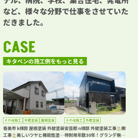
など、様々な分野で仕事をさせていた
だきました。
CASE
キタペンの施工例をもっと見る
その他施工
外壁塗装
屋根塗装
その他施工
外壁塗装
香美市 k様邸 屋根塗装 外壁塗装
安芸郡 n様邸 外壁塗装工事
期
工事
美しいツヤと機能性塗料
待耐用年数30年！グランデ無機