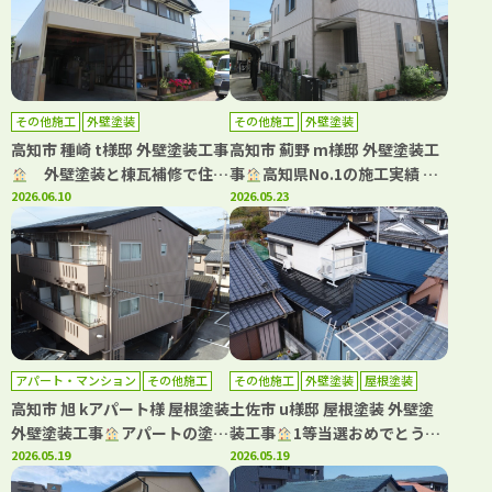
その他施工
外壁塗装
その他施工
外壁塗装
高知市 種崎 t様邸 外壁塗装工事
高知市 薊野 m様邸 外壁塗装工
外壁塗装と棟瓦補修で住ま
事
高知県No.1の施工実績 WB
いを長寿命化！
2026.06.10
アート多彩仕上工法で新築のよ
2026.05.23
うな仕上がり！
アパート・マンション
その他施工
その他施工
外壁塗装
屋根塗装
外壁塗装
屋根塗装
防水工事
高知市 旭 kアパート様 屋根塗装
土佐市 u様邸 屋根塗装 外壁塗
外壁塗装工事
アパートの塗
装工事
1等当選おめでとうご
装・防水工事もおまかせ(^^)
2026.05.19
ざいます
2026.05.19