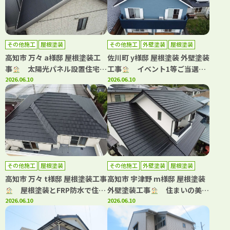
その他施工
屋根塗装
その他施工
外壁塗装
屋根塗装
高知市 万々 a様邸 屋根塗装工
佐川町 y様邸 屋根塗装 外壁塗装
事
太陽光パネル設置住宅の
工事
イベント1等ご当選！
屋根塗装｜高耐候仕様で長持ち
2026.06.10
青系カラーで大変身した屋根・
2026.06.10
する屋根へ！
外壁塗装
その他施工
屋根塗装
その他施工
外壁塗装
屋根塗装
高知市 万々 t様邸 屋根塗装工事
高知市 宇津野 m様邸 屋根塗装
屋根塗装とFRP防水で住ま
外壁塗装工事
住まいの美観
いをメンテナンス！
2026.06.10
と安心を守る外装リフォーム！
2026.06.10