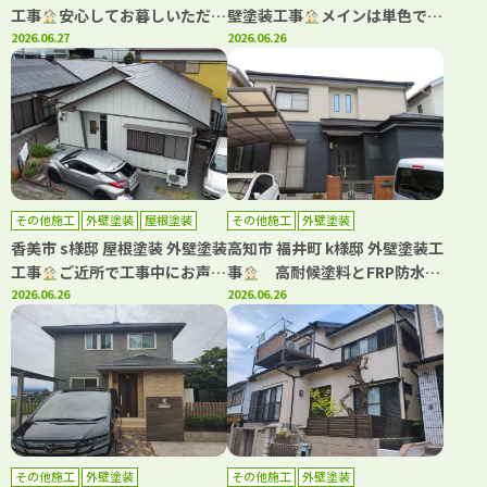
工事
安心してお暮しいただけ
壁塗装工事
メインは単色で仕
るように丁寧に施工させていた
2026.06.27
上げ、アクセントに多彩色を用
2026.06.26
だきました
いて高級感ある仕上がりです
その他施工
外壁塗装
屋根塗装
その他施工
外壁塗装
香美市 s様邸 屋根塗装 外壁塗装
高知市 福井町 k様邸 外壁塗装工
工事
ご近所で工事中にお声か
事
高耐候塗料とFRP防水
けいただき工事をさせていただ
2026.06.26
で、美しさと安心が続く住まい
2026.06.26
きました
へ！
その他施工
外壁塗装
その他施工
外壁塗装