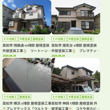
ちへ
その他施工
外壁塗装
屋根塗装
その他施工
外壁塗装
屋根塗装
高知市 桟橋通 m様邸 屋根塗装
高知市 潮見台 s様邸 屋根塗装
外壁塗装工事
ツートーンで
外壁塗装工事
プレマテック
お洒落に仕上がりました！
2026.04.29
スと日本ペイントの高耐久仕
2026.04.29
様！
その他施工
屋根塗装
その他施工
外壁塗装
屋根塗装
高知市 横浜 s様邸 屋根塗装工事
高知市 神田 t様邸 屋根塗装 外
プレマテックス「ウルトラ
壁塗装工事
コケや赤カビ発