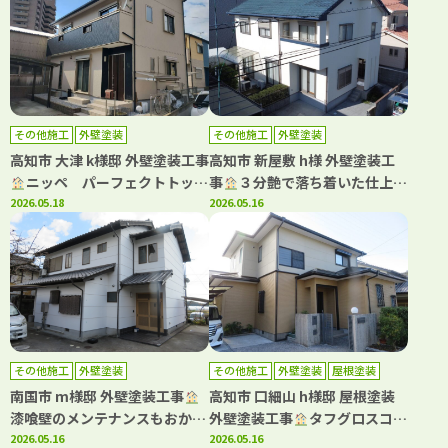
その他施工
外壁塗装
その他施工
外壁塗装
高知市 大津 k様邸 外壁塗装工事
高知市 新屋敷 h様 外壁塗装工
ニッペ パーフェクトトップ
事
３分艶で落ち着いた仕上が
Si 3分艶で落ち着いた仕上がり
2026.05.18
りに(^^)
2026.05.16
(^^♪
その他施工
外壁塗装
その他施工
外壁塗装
屋根塗装
南国市 m様邸 外壁塗装工事
高知市 口細山 h様邸 屋根塗装
漆喰壁のメンテナンスもおかま
外壁塗装工事
タフグロスコー
せ！
2026.05.16
ト仕上げでより一層の美観長持
2026.05.16