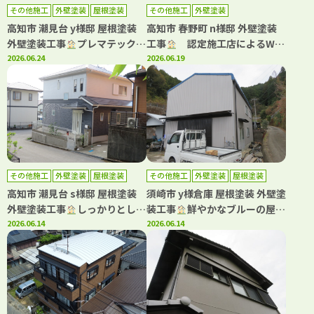
その他施工
外壁塗装
屋根塗装
その他施工
外壁塗装
高知市 潮見台 y様邸 屋根塗装
高知市 春野町 n様邸 外壁塗装
外壁塗装工事
プレマテックス
工事
認定施工店によるWB
の高耐候塗料で塗装しました
2026.06.24
アート多彩仕上げで高級感ある
2026.06.19
(^^)
住まいへ！
その他施工
外壁塗装
屋根塗装
その他施工
外壁塗装
屋根塗装
高知市 潮見台 s様邸 屋根塗装
須崎市 y様倉庫 屋根塗装 外壁塗
外壁塗装工事
しっかりとした
装工事
鮮やかなブルーの屋根
安心できる工事をご提案させて
2026.06.14
で明るい雰囲気にイメチェン
2026.06.14
いただきました