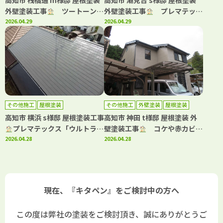
高知市 桟橋通 m様邸 屋根塗装
高知市 潮見台 s様邸 屋根塗装
外壁塗装工事
ツートーンで
外壁塗装工事
プレマテック
お洒落に仕上がりました！
2026.04.29
スと日本ペイントの高耐久仕
2026.04.29
様！
その他施工
屋根塗装
その他施工
外壁塗装
屋根塗装
高知市 横浜 s様邸 屋根塗装工事
高知市 神田 t様邸 屋根塗装 外
プレマテックス「ウルトラ
壁塗装工事
コケや赤カビ発
Si」で施工しました！
2026.04.28
生を抑制日本ペイント「パーフ
2026.04.28
ェクトシリーズ」で施工しまし
た！
現在、『キタペン』をご検討中の方へ
この度は弊社の塗装をご検討頂き、誠にありがとうご