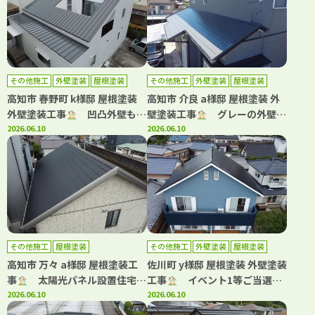
その他施工
外壁塗装
屋根塗装
その他施工
外壁塗装
屋根塗装
高知市 春野町 k様邸 屋根塗装
高知市 介良 a様邸 屋根塗装 外
外壁塗装工事
凹凸外壁も均
壁塗装工事
グレーの外壁に
一な美しい仕上がりに！
2026.06.10
白が映える上品な外観へ！
2026.06.10
その他施工
屋根塗装
その他施工
外壁塗装
屋根塗装
高知市 万々 a様邸 屋根塗装工
佐川町 y様邸 屋根塗装 外壁塗装
事
太陽光パネル設置住宅の
工事
イベント1等ご当選！
屋根塗装｜高耐候仕様で長持ち
2026.06.10
青系カラーで大変身した屋根・
2026.06.10
する屋根へ！
外壁塗装