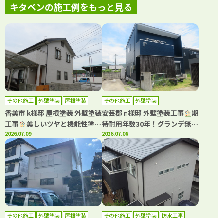
キタペンの施工例をもっと見る
その他施工
外壁塗装
屋根塗装
その他施工
外壁塗装
香美市 k様邸 屋根塗装 外壁塗装
安芸郡 n様邸 外壁塗装工事
期
工事
美しいツヤと機能性塗料
待耐用年数30年！グランデ無機
でお家を守る塗装です
2026.07.09
で塗装(^^♪ネイビーで上質で
2026.07.06
落ち着いた雰囲気に
その他施工
外壁塗装
屋根塗装
その他施工
外壁塗装
防水工事