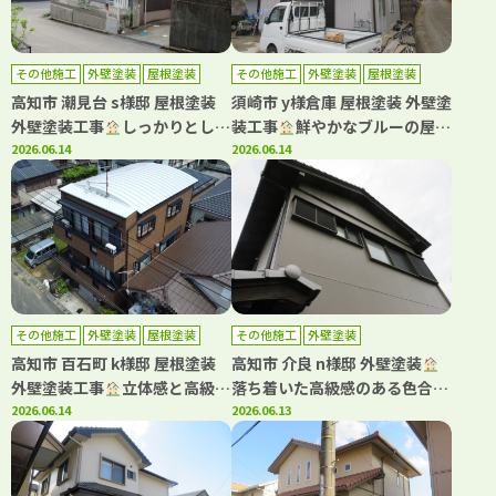
その他施工
外壁塗装
屋根塗装
その他施工
外壁塗装
屋根塗装
高知市 潮見台 s様邸 屋根塗装
須崎市 y様倉庫 屋根塗装 外壁塗
外壁塗装工事
しっかりとした
装工事
鮮やかなブルーの屋根
安心できる工事をご提案させて
2026.06.14
で明るい雰囲気にイメチェン
2026.06.14
いただきました
その他施工
外壁塗装
屋根塗装
その他施工
外壁塗装
高知市 百石町 k様邸 屋根塗装
高知市 介良 n様邸 外壁塗装
外壁塗装工事
立体感と高級感
落ち着いた高級感のある色合い
が素晴らしい塗料です
2026.06.14
でご満足いただけました
2026.06.13