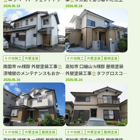
Si 3分艶で落ち着いた仕上がり
2026.05.18
りに(^^)
2026.05.16
(^^♪
その他施工
外壁塗装
その他施工
外壁塗装
屋根塗装
南国市 m様邸 外壁塗装工事
高知市 口細山 h様邸 屋根塗装
漆喰壁のメンテナンスもおかま
外壁塗装工事
タフグロスコー
せ！
2026.05.16
ト仕上げでより一層の美観長持
2026.05.16
ちへ
その他施工
外壁塗装
屋根塗装
その他施工
外壁塗装
屋根塗装