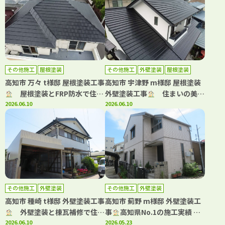
その他施工
屋根塗装
その他施工
外壁塗装
屋根塗装
高知市 万々 t様邸 屋根塗装工事
高知市 宇津野 m様邸 屋根塗装
屋根塗装とFRP防水で住ま
外壁塗装工事
住まいの美観
いをメンテナンス！
2026.06.10
と安心を守る外装リフォーム！
2026.06.10
その他施工
外壁塗装
その他施工
外壁塗装
高知市 種崎 t様邸 外壁塗装工事
高知市 薊野 m様邸 外壁塗装工
外壁塗装と棟瓦補修で住ま
事
高知県No.1の施工実績 WB
いを長寿命化！
2026.06.10
アート多彩仕上工法で新築のよ
2026.05.23