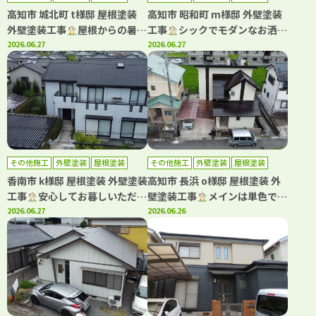
高知市 城北町 t様邸 屋根塗装
高知市 昭和町 m様邸 外壁塗装
外壁塗装工事
屋根からの暑さ
工事
シックでモダンなお洒落
を軽減！！遮熱塗料で施工しま
2026.06.27
ツートンはこの組み合わせ
2026.06.27
した
その他施工
外壁塗装
屋根塗装
その他施工
外壁塗装
屋根塗装
防水工事
香南市 k様邸 屋根塗装 外壁塗装
高知市 長浜 o様邸 屋根塗装 外
工事
安心してお暮しいただけ
壁塗装工事
メインは単色で仕
るように丁寧に施工させていた
2026.06.27
上げ、アクセントに多彩色を用
2026.06.26
だきました
いて高級感ある仕上がりです