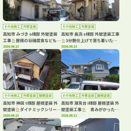
その他施工
外壁塗装
その他施工
外壁塗装
高知市 みづき o様邸 外壁塗装
高知市 長浜 s様邸 外壁塗装工事
工事
屋根の谷樋腐食などもご
3分艶仕上げで落ち着いた雰
注意ください！雨漏りのリスク
2026.06.13
囲気になりました(^^)
2026.06.13
があります。
その他施工
外壁塗装
屋根塗装
その他施工
外壁塗装
屋根塗装
高知市 神田 t様邸 屋根塗装 外
高知市 潮見台 i様邸 屋根塗装 外
壁塗装
ダイナミックシリーズ
壁塗装工事
青みがかったグ
で屋根・外壁塗装しました(^^)
2026.06.13
レーが映える、上品な外観へリ
2026.06.11
フレッシュ！