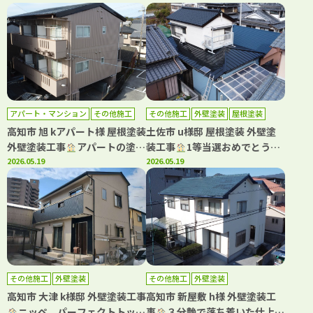
うな仕上がり！
アパート・マンション
その他施工
その他施工
外壁塗装
屋根塗装
外壁塗装
屋根塗装
防水工事
高知市 旭 kアパート様 屋根塗装
土佐市 u様邸 屋根塗装 外壁塗
外壁塗装工事
アパートの塗
装工事
1等当選おめでとうご
装・防水工事もおまかせ(^^)
2026.05.19
ざいます
2026.05.19
その他施工
外壁塗装
その他施工
外壁塗装
高知市 大津 k様邸 外壁塗装工事
高知市 新屋敷 h様 外壁塗装工
ニッペ パーフェクトトップ
事
３分艶で落ち着いた仕上が