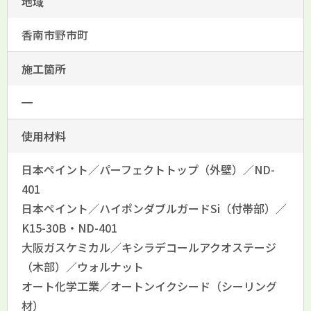
地域
香南市野市町
施工箇所
━
使用材料
日本ペイント／パーフェクトトップ（外壁）／ND-
401
日本ペイント／ハイポンダブルガードSi（付帯部）／
K15-30B・ND-401
大阪ガスケミカル／キシラデコールアクオステージ
（木部）／ウォルナット
オート化学工業／オートンイクシード（シーリング
材）