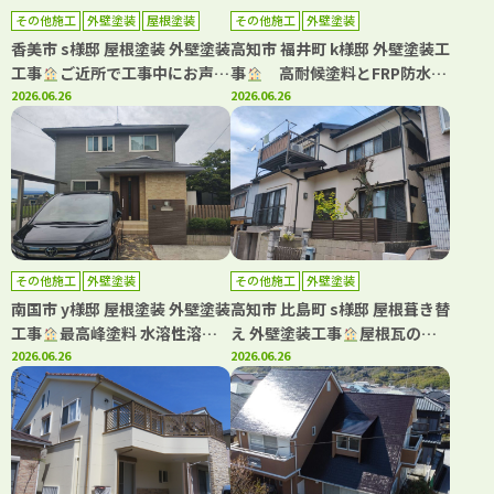
その他施工
外壁塗装
屋根塗装
その他施工
外壁塗装
香美市 s様邸 屋根塗装 外壁塗装
高知市 福井町 k様邸 外壁塗装工
工事
ご近所で工事中にお声か
事
高耐候塗料とFRP防水
けいただき工事をさせていただ
2026.06.26
で、美しさと安心が続く住まい
2026.06.26
きました
へ！
その他施工
外壁塗装
その他施工
外壁塗装
南国市 y様邸 屋根塗装 外壁塗装
高知市 比島町 s様邸 屋根葺き替
工事
最高峰塗料 水溶性溶剤
え 外壁塗装工事
屋根瓦の葺
グランデ有機HRCで屋根外壁を
2026.06.26
き替え工事もキタペンにおまか
2026.06.26
塗装しました(^^♪
せ下さい！