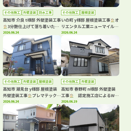
その他施工
外壁塗装
防水工事
その他施工
屋根塗装
高知市 介良 t様邸 外壁塗装工事
いの町 y様邸 屋根塗装工事
オ
3分艶仕上げて落ち着いた印
リエンタル工業ニューマイルド
象になりました(^^)
2026.06.24
優雅・タフグロスコート仕上げ
2026.06.24
て塗装しました(^^)
その他施工
外壁塗装
屋根塗装
その他施工
外壁塗装
高知市 潮見台 y様邸 屋根塗装
高知市 春野町 n様邸 外壁塗装
外壁塗装工事
プレマテックス
工事
認定施工店によるWB
の高耐候塗料で塗装しました
2026.06.24
アート多彩仕上げで高級感ある
2026.06.19
(^^)
住まいへ！