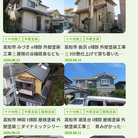
その他施工
外壁塗装
その他施工
外壁塗装
高知市 みづき o様邸 外壁塗装
高知市 長浜 s様邸 外壁塗装工事
工事
屋根の谷樋腐食などもご
3分艶仕上げで落ち着いた雰
注意ください！雨漏りのリスク
2026.06.13
囲気になりました(^^)
2026.06.13
があります。
その他施工
外壁塗装
屋根塗装
その他施工
外壁塗装
屋根塗装
高知市 神田 t様邸 屋根塗装 外
高知市 潮見台 i様邸 屋根塗装 外
壁塗装
ダイナミックシリーズ
壁塗装工事
青みがかったグ
で屋根・外壁塗装しました(^^)
2026.06.13
レーが映える、上品な外観へリ
2026.06.11