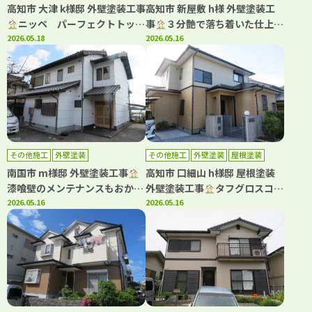
高知市 大津 k様邸 外壁塗装工事
高知市 新屋敷 h様 外壁塗装工
ニッペ パーフェクトトップ
事
３分艶で落ち着いた仕上が
Si 3分艶で落ち着いた仕上がり
2026.05.18
りに(^^)
2026.05.16
(^^♪
その他施工
外壁塗装
その他施工
外壁塗装
屋根塗装
南国市 m様邸 外壁塗装工事
高知市 口細山 h様邸 屋根塗装
漆喰壁のメンテナンスもおかま
外壁塗装工事
タフグロスコー
せ！
2026.05.16
ト仕上げでより一層の美観長持
2026.05.16
ちへ