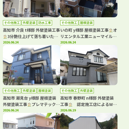
その他施工
外壁塗装
防水工事
その他施工
屋根塗装
高知市 介良 t様邸 外壁塗装工事
いの町 y様邸 屋根塗装工事
オ
3分艶仕上げて落ち着いた印
リエンタル工業ニューマイルド
象になりました(^^)
2026.06.24
優雅・タフグロスコート仕上げ
2026.06.24
て塗装しました(^^)
その他施工
外壁塗装
屋根塗装
その他施工
外壁塗装
高知市 潮見台 y様邸 屋根塗装
高知市 春野町 n様邸 外壁塗装
外壁塗装工事
プレマテックス
工事
認定施工店によるWB
の高耐候塗料で塗装しました
2026.06.24
アート多彩仕上げで高級感ある
2026.06.19
(^^)
住まいへ！