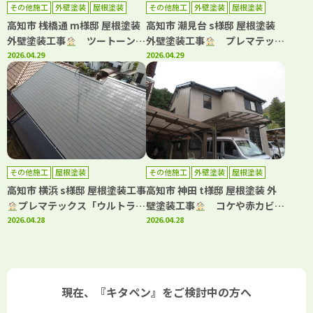
その他施工
外壁塗装
屋根塗装
その他施工
外壁塗装
屋根塗装
高知市 桟橋通 m様邸 屋根塗装
高知市 潮見台 s様邸 屋根塗装
外壁塗装工事
ツートーンで
外壁塗装工事
プレマテック
お洒落に仕上がりました！
2026.04.29
スと日本ペイントの高耐久仕
2026.04.29
様！
その他施工
屋根塗装
その他施工
外壁塗装
屋根塗装
高知市 横浜 s様邸 屋根塗装工事
高知市 神田 t様邸 屋根塗装 外
プレマテックス「ウルトラ
壁塗装工事
コケや赤カビ発
Si」で施工しました！
2026.04.28
生を抑制日本ペイント「パーフ
2026.04.28
ェクトシリーズ」で施工しまし
た！
現在、『キタペン』をご検討中の方へ