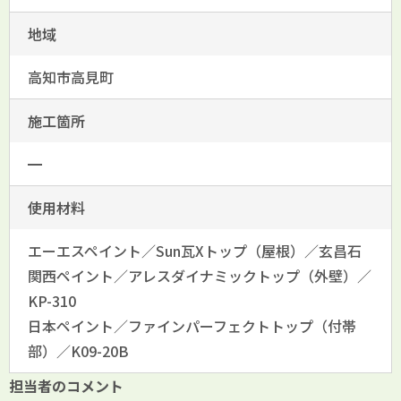
地域
高知市高見町
施工箇所
━
使用材料
エーエスペイント／Sun瓦Xトップ（屋根）／玄昌石
関西ペイント／アレスダイナミックトップ（外壁）／
KP-310
日本ペイント／ファインパーフェクトトップ（付帯
部）／K09-20B
担当者のコメント