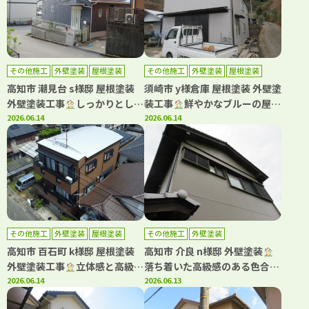
その他施工
外壁塗装
屋根塗装
その他施工
外壁塗装
屋根塗装
高知市 潮見台 s様邸 屋根塗装
須崎市 y様倉庫 屋根塗装 外壁塗
外壁塗装工事
しっかりとした
装工事
鮮やかなブルーの屋根
安心できる工事をご提案させて
2026.06.14
で明るい雰囲気にイメチェン
2026.06.14
いただきました
その他施工
外壁塗装
屋根塗装
その他施工
外壁塗装
高知市 百石町 k様邸 屋根塗装
高知市 介良 n様邸 外壁塗装
外壁塗装工事
立体感と高級感
落ち着いた高級感のある色合い
が素晴らしい塗料です
2026.06.14
でご満足いただけました
2026.06.13