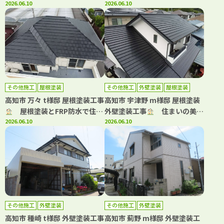
屋根塗装｜高耐候仕様で長持ち
2026.06.10
青系カラーで大変身した屋根・
2026.06.10
する屋根へ！
外壁塗装
その他施工
屋根塗装
その他施工
外壁塗装
屋根塗装
高知市 万々 t様邸 屋根塗装工事
高知市 宇津野 m様邸 屋根塗装
屋根塗装とFRP防水で住ま
外壁塗装工事
住まいの美観
いをメンテナンス！
2026.06.10
と安心を守る外装リフォーム！
2026.06.10
その他施工
外壁塗装
その他施工
外壁塗装
高知市 種崎 t様邸 外壁塗装工事
高知市 薊野 m様邸 外壁塗装工