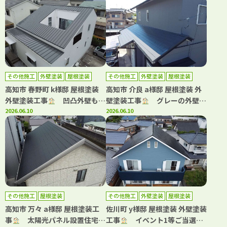
フレッシュ！
その他施工
外壁塗装
屋根塗装
その他施工
外壁塗装
屋根塗装
高知市 春野町 k様邸 屋根塗装
高知市 介良 a様邸 屋根塗装 外
外壁塗装工事
凹凸外壁も均
壁塗装工事
グレーの外壁に
一な美しい仕上がりに！
2026.06.10
白が映える上品な外観へ！
2026.06.10
その他施工
屋根塗装
その他施工
外壁塗装
屋根塗装
高知市 万々 a様邸 屋根塗装工
佐川町 y様邸 屋根塗装 外壁塗装
事
太陽光パネル設置住宅の
工事
イベント1等ご当選！