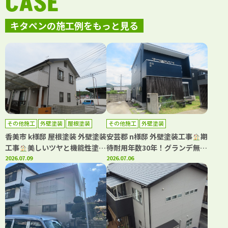
CASE
キタペンの施工例をもっと見る
その他施工
外壁塗装
屋根塗装
その他施工
外壁塗装
香美市 k様邸 屋根塗装 外壁塗装
安芸郡 n様邸 外壁塗装工事
期
工事
美しいツヤと機能性塗料
待耐用年数30年！グランデ無機
でお家を守る塗装です
2026.07.09
で塗装(^^♪ネイビーで上質で
2026.07.06
落ち着いた雰囲気に