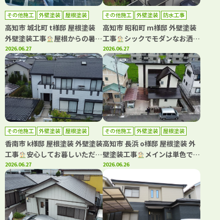
その他施工
外壁塗装
屋根塗装
その他施工
外壁塗装
防水工事
高知市 城北町 t様邸 屋根塗装
高知市 昭和町 m様邸 外壁塗装
外壁塗装工事
屋根からの暑さ
工事
シックでモダンなお洒落
を軽減！！遮熱塗料で施工しま
2026.06.27
ツートンはこの組み合わせ
2026.06.27
した
その他施工
外壁塗装
屋根塗装
その他施工
外壁塗装
屋根塗装
防水工事
香南市 k様邸 屋根塗装 外壁塗装
高知市 長浜 o様邸 屋根塗装 外
工事
安心してお暮しいただけ
壁塗装工事
メインは単色で仕
るように丁寧に施工させていた
2026.06.27
上げ、アクセントに多彩色を用
2026.06.26
だきました
いて高級感ある仕上がりです