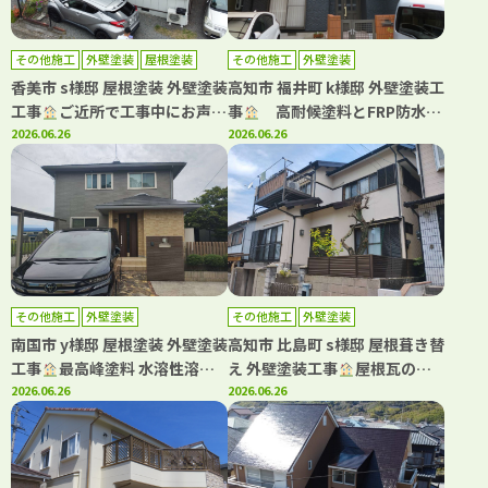
その他施工
外壁塗装
屋根塗装
その他施工
外壁塗装
香美市 s様邸 屋根塗装 外壁塗装
高知市 福井町 k様邸 外壁塗装工
工事
ご近所で工事中にお声か
事
高耐候塗料とFRP防水
けいただき工事をさせていただ
2026.06.26
で、美しさと安心が続く住まい
2026.06.26
きました
へ！
その他施工
外壁塗装
その他施工
外壁塗装
南国市 y様邸 屋根塗装 外壁塗装
高知市 比島町 s様邸 屋根葺き替
工事
最高峰塗料 水溶性溶剤
え 外壁塗装工事
屋根瓦の葺
グランデ有機HRCで屋根外壁を
2026.06.26
き替え工事もキタペンにおまか
2026.06.26
塗装しました(^^♪
せ下さい！