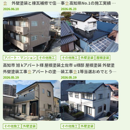
外壁塗装と棟瓦補修で住ま
事
高知県No.1の施工実績 WB
いを長寿命化！
2026.06.10
アート多彩仕上工法で新築のよ
2026.05.23
うな仕上がり！
アパート・マンション
その他施工
その他施工
外壁塗装
屋根塗装
外壁塗装
屋根塗装
防水工事
高知市 旭 kアパート様 屋根塗装
土佐市 u様邸 屋根塗装 外壁塗
外壁塗装工事
アパートの塗
装工事
1等当選おめでとうご
装・防水工事もおまかせ(^^)
2026.05.19
ざいます
2026.05.19
その他施工
外壁塗装
その他施工
外壁塗装