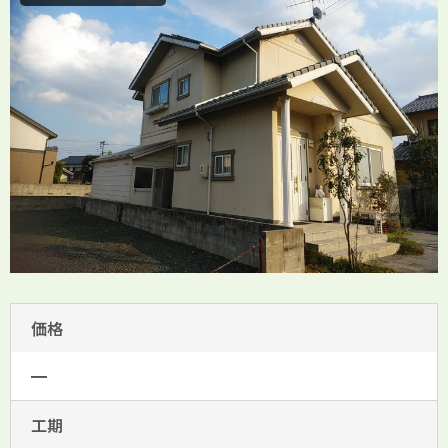
価格
━
工期