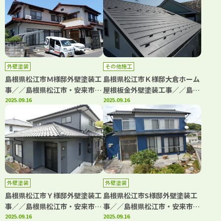
「きじま塗装」
ま塗装」
外壁塗装
その他施工
島根県松江市Ｍ様邸外壁塗装工
島根県松江市Ｋ様邸大倉ホーム
事／／島根県松江市・安来市・
屋根板金外壁塗装工事／／島根
出雲市・大田市・雲南市 鳥取
2025.09.16
県松江市・安来市・出雲市・大
2025.09.16
県米子市・境港市の「きじま塗
田市・雲南市 鳥取県米子市・
装」
境港市の「きじま塗装」
外壁塗装
外壁塗装
島根県松江市Ｙ様邸外壁塗装工
島根県松江市S様邸外壁塗装工
事／／島根県松江市・安来市・
事／／島根県松江市・安来市・
出雲市・大田市・雲南市 鳥取
2025.09.16
出雲市・大田市・雲南市 鳥取
2025.09.16