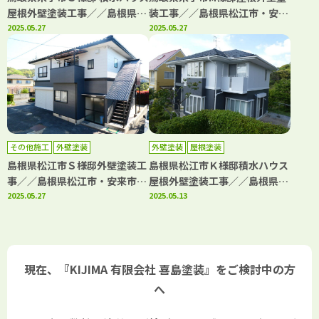
屋根外壁塗装工事／／島根県松
装工事／／島根県松江市・安来
江市・安来市・出雲市・大田
2025.05.27
市・出雲市・大田市・雲南市
2025.05.27
市・雲南市 鳥取県米子市・境
鳥取県米子市・境港市の「きじ
港市の「きじま塗装」
ま塗装」
その他施工
外壁塗装
外壁塗装
屋根塗装
島根県松江市Ｓ様邸外壁塗装工
島根県松江市Ｋ様邸積水ハウス
事／／島根県松江市・安来市・
屋根外壁塗装工事／／島根県松
出雲市・大田市・雲南市 鳥取
2025.05.27
江市・安来市・出雲市・大田
2025.05.13
県米子市・境港市の「きじま塗
市・雲南市 鳥取県米子市・境
装」
港市の「きじま塗装」
現在、『KIJIMA 有限会社 喜島塗装』をご検討中の方
へ