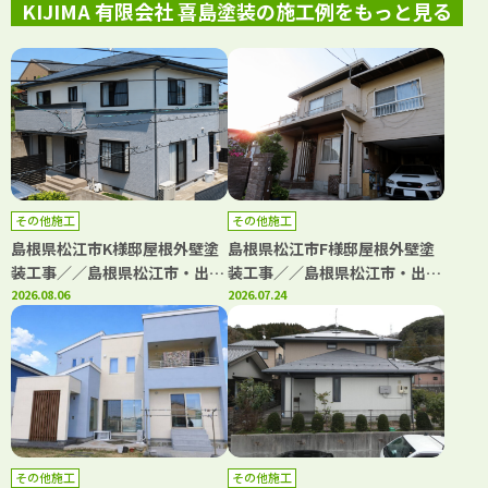
KIJIMA 有限会社 喜島塗装の施工例をもっと見る
その他施工
その他施工
島根県松江市K様邸屋根外壁塗
島根県松江市F様邸屋根外壁塗
装工事／／島根県松江市・出雲
装工事／／島根県松江市・出雲
市・大田市・雲南市・鳥取県米
2026.08.06
市・大田市・雲南市・鳥取県米
2026.07.24
子市・境港市の「きじま塗装」
子市・境港市の「きじま塗装」
その他施工
その他施工