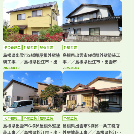
県米子市・境港市の「きじま塗
県米子市・境港市の「きじま塗
装」
装」
その他施工
外壁塗装
屋根塗装
外壁塗装
島根県出雲市S様邸屋根外壁塗
島根県出雲市M様邸外壁塗装工
装工事／／島根県松江市・出雲
事／／島根県松江市・出雲市・
市・大田市・雲南市・鳥取県米
2025.08.10
大田市・雲南市・鳥取県米子
2025.06.03
子市・境港市の「きじま塗装」
市・境港市の「きじま塗装」
その他施工
外壁塗装
屋根塗装
外壁塗装
島根県出雲市G様邸屋根外壁塗
島根県出雲市S様邸一条工務店
装工事／／島根県松江市・出雲
外壁塗装工事／／島根県松江