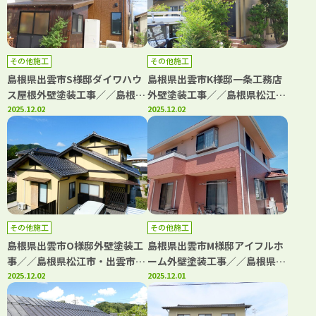
その他施工
その他施工
島根県出雲市S様邸ダイワハウ
島根県出雲市K様邸一条工務店
ス屋根外壁塗装工事／／島根県
外壁塗装工事／／島根県松江
松江市・出雲市・大田市・雲南
2025.12.02
市・出雲市・大田市・雲南市・
2025.12.02
市・鳥取県米子市・境港市の
鳥取県米子市・境港市の「きじ
「きじま塗装」
ま塗装」
その他施工
その他施工
島根県出雲市O様邸外壁塗装工
島根県出雲市M様邸アイフルホ
事／／島根県松江市・出雲市・
ーム外壁塗装工事／／島根県松
大田市・雲南市・鳥取県米子
2025.12.02
江市・出雲市・大田市・雲南
2025.12.01
市・境港市の「きじま塗装」
市・鳥取県米子市・境港市の
「きじま塗装」