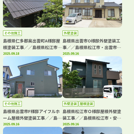
その他施工
外壁塗装
島根県仁多郡奥出雲町A様邸屋
島根県出雲市O様邸外壁塗装工
根塗装工事／／島根県松江市・
事／／島根県松江市・出雲市・
安来市・出雲市・大田市・雲南
2025.09.18
大田市・雲南市・鳥取県米子
2025.09.16
市 鳥取県米子市・境港市の
市・境港市の「きじま塗装」
「きじま塗装」
その他施工
外壁塗装
屋根塗装
島根県出雲市F様邸アイフルホ
島根県松江市Ｏ様邸屋根外壁塗
ーム屋根外壁塗装工事／／島根
装工事／／島根県松江市・安来
県松江市・出雲市・大田市・雲
2025.09.16
市・出雲市・大田市・雲南市
2025.09.16
南市・鳥取県米子市・境港市の
鳥取県米子市・境港市の「きじ