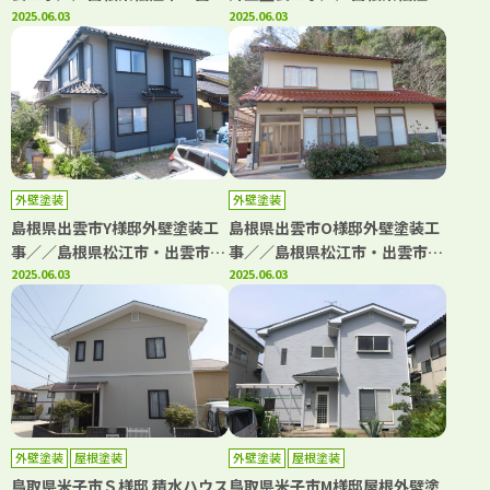
市・大田市・雲南市の「きじま
2025.06.03
市・出雲市・大田市・雲南市・
2025.06.03
塗装」
鳥取県米子市・境港市の「きじ
ま塗装」
外壁塗装
外壁塗装
島根県出雲市Y様邸外壁塗装工
島根県出雲市O様邸外壁塗装工
事／／島根県松江市・出雲市・
事／／島根県松江市・出雲市・
大田市・雲南市・鳥取県米子
2025.06.03
大田市・雲南市・鳥取県米子
2025.06.03
市・境港市の「きじま塗装」
市・境港市の「きじま塗装」
外壁塗装
屋根塗装
外壁塗装
屋根塗装
鳥取県米子市Ｓ様邸 積水ハウス
鳥取県米子市M様邸屋根外壁塗