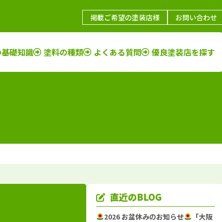
掲載ご希望の塗装店様
お問い合わせ
の基礎知識
塗料の種類
よくある質問
優良塗装店を探す
鳥取県
施工例
塗装店
福岡県
施工例
塗装店
島根県
施工例
塗装店
佐賀県
施工例
塗装店
山口県
施工例
塗装店
長崎県
施工例
塗装店
岡山県
施工例
塗装店
大分県
施工例
塗装店
広島県
施工例
塗装店
熊本県
施工例
塗装店
香川県
施工例
塗装店
宮崎県
施工例
塗装店
愛媛県
施工例
塗装店
鹿児島県
施工例
塗装店
直近のBLOG
徳島県
施工例
塗装店
沖縄県
施工例
塗装店
2026 お盆休みのお知らせ
「大阪