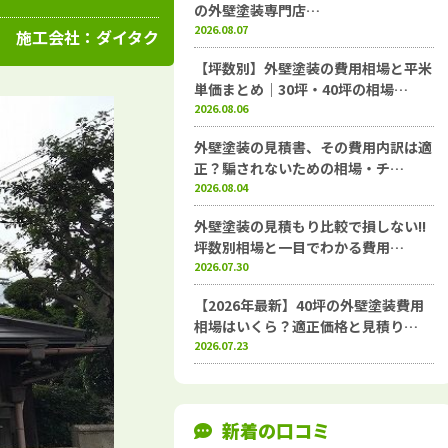
高知県
施工例
塗装店
の外壁塗装専門店…
2026.08.07
施工会社：
ダイタク
【坪数別】外壁塗装の費用相場と平米
単価まとめ｜30坪・40坪の相場…
2026.08.06
外壁塗装の見積書、その費用内訳は適
正？騙されないための相場・チ…
2026.08.04
外壁塗装の見積もり比較で損しない!!
坪数別相場と一目でわかる費用…
2026.07.30
【2026年最新】40坪の外壁塗装費用
相場はいくら？適正価格と見積り…
2026.07.23
新着の口コミ