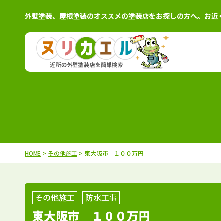
外壁塗装、屋根塗装のオススメの塗装店をお探しの方へ。お近
北海道
施工例
塗装店
茨城県
施工例
塗装
青森県
施工例
塗装店
栃木県
施工例
塗装
岩手県
施工例
塗装店
群馬県
施工例
塗装
秋田県
施工例
塗装店
千葉県
施工例
塗装
HOME
>
その他施工
> 東大阪市 １００万円
宮城県
施工例
塗装店
埼玉県
施工例
塗装
山形県
施工例
塗装店
東京都
施工例
塗装
福島県
施工例
塗装店
神奈川県
施工例
塗装
その他施工
防水工事
東大阪市 １００万円