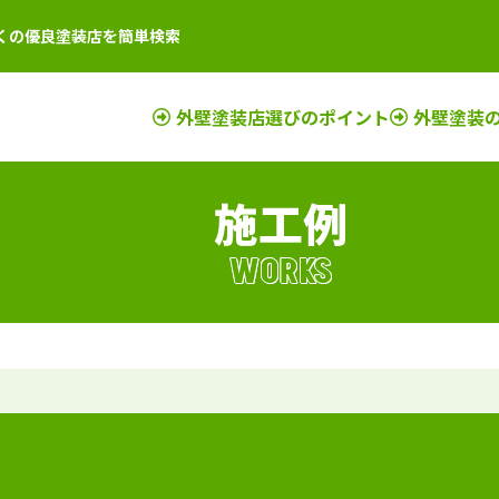
くの優良塗装店を簡単検索
外壁塗装店選びのポイント
外壁塗装
施工例
店
新潟県
施工例
塗装店
滋賀県
施工例
塗装店
店
富山県
施工例
塗装店
京都府
施工例
塗装店
WORKS
店
石川県
施工例
塗装店
奈良県
施工例
塗装店
店
山梨県
施工例
塗装店
大阪府
施工例
塗装店
店
長野県
施工例
塗装店
三重県
施工例
塗装店
店
福井県
施工例
塗装店
和歌山県
施工例
塗装店
店
岐阜県
施工例
塗装店
兵庫県
施工例
塗装店
静岡県
施工例
塗装店