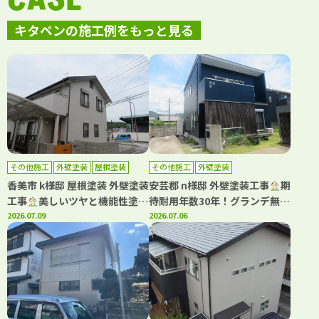
キタペンの施工例をもっと見る
その他施工
外壁塗装
屋根塗装
その他施工
外壁塗装
香美市 k様邸 屋根塗装 外壁塗装
安芸郡 n様邸 外壁塗装工事
期
工事
美しいツヤと機能性塗料
待耐用年数30年！グランデ無機
でお家を守る塗装です
2026.07.09
で塗装(^^♪ネイビーで上質で
2026.07.06
落ち着いた雰囲気に