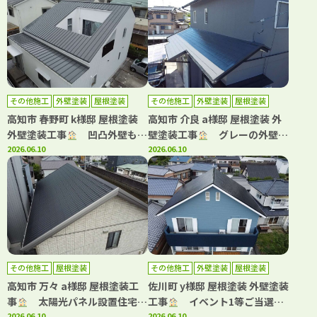
その他施工
外壁塗装
屋根塗装
その他施工
外壁塗装
屋根塗装
高知市 春野町 k様邸 屋根塗装
高知市 介良 a様邸 屋根塗装 外
外壁塗装工事
凹凸外壁も均
壁塗装工事
グレーの外壁に
一な美しい仕上がりに！
2026.06.10
白が映える上品な外観へ！
2026.06.10
その他施工
屋根塗装
その他施工
外壁塗装
屋根塗装
高知市 万々 a様邸 屋根塗装工
佐川町 y様邸 屋根塗装 外壁塗装
事
太陽光パネル設置住宅の
工事
イベント1等ご当選！
2026.06.10
2026.06.10