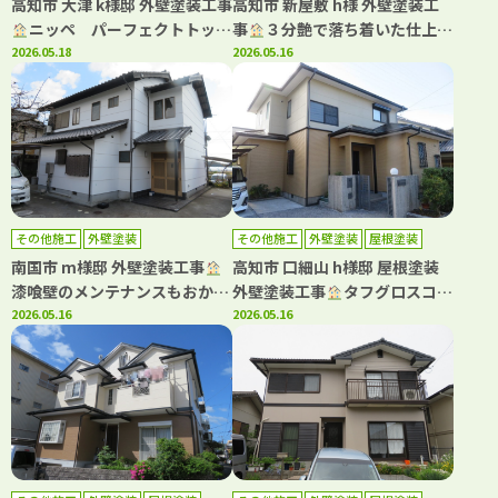
高知市 大津 k様邸 外壁塗装工事
高知市 新屋敷 h様 外壁塗装工
ニッペ パーフェクトトップ
事
３分艶で落ち着いた仕上が
Si 3分艶で落ち着いた仕上がり
2026.05.18
りに(^^)
2026.05.16
(^^♪
その他施工
外壁塗装
その他施工
外壁塗装
屋根塗装
南国市 m様邸 外壁塗装工事
高知市 口細山 h様邸 屋根塗装
漆喰壁のメンテナンスもおかま
外壁塗装工事
タフグロスコー
せ！
2026.05.16
ト仕上げでより一層の美観長持
2026.05.16
ちへ