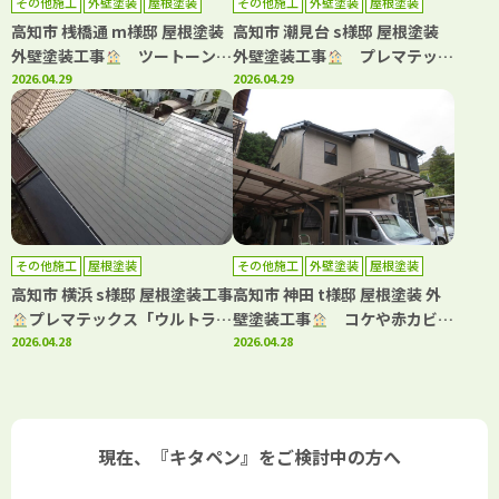
その他施工
外壁塗装
屋根塗装
その他施工
外壁塗装
屋根塗装
高知市 桟橋通 m様邸 屋根塗装
高知市 潮見台 s様邸 屋根塗装
外壁塗装工事
ツートーンで
外壁塗装工事
プレマテック
お洒落に仕上がりました！
2026.04.29
スと日本ペイントの高耐久仕
2026.04.29
様！
その他施工
屋根塗装
その他施工
外壁塗装
屋根塗装
高知市 横浜 s様邸 屋根塗装工事
高知市 神田 t様邸 屋根塗装 外
プレマテックス「ウルトラ
壁塗装工事
コケや赤カビ発
Si」で施工しました！
2026.04.28
生を抑制日本ペイント「パーフ
2026.04.28
ェクトシリーズ」で施工しまし
た！
現在、『キタペン』をご検討中の方へ