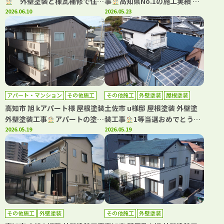
外壁塗装と棟瓦補修で住ま
事
高知県No.1の施工実績 WB
いを長寿命化！
2026.06.10
アート多彩仕上工法で新築のよ
2026.05.23
うな仕上がり！
アパート・マンション
その他施工
その他施工
外壁塗装
屋根塗装
外壁塗装
屋根塗装
防水工事
高知市 旭 kアパート様 屋根塗装
土佐市 u様邸 屋根塗装 外壁塗
外壁塗装工事
アパートの塗
装工事
1等当選おめでとうご
装・防水工事もおまかせ(^^)
2026.05.19
ざいます
2026.05.19
その他施工
外壁塗装
その他施工
外壁塗装