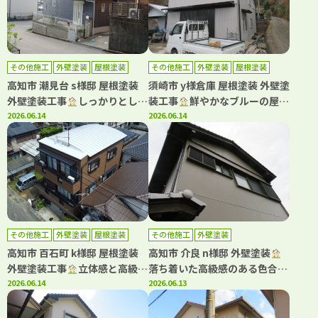
その他施工
外壁塗装
屋根塗装
その他施工
外壁塗装
屋根塗装
高知市 潮見台 s様邸 屋根塗装
須崎市 y様倉庫 屋根塗装 外壁塗
外壁塗装工事
しっかりとした
装工事
鮮やかなブルーの屋根
安心できる工事をご提案させて
2026.06.14
で明るい雰囲気にイメチェン
2026.06.14
いただきました
その他施工
外壁塗装
屋根塗装
その他施工
外壁塗装
高知市 百石町 k様邸 屋根塗装
高知市 介良 n様邸 外壁塗装
外壁塗装工事
立体感と高級感
落ち着いた高級感のある色合い
が素晴らしい塗料です
2026.06.14
でご満足いただけました
2026.06.13