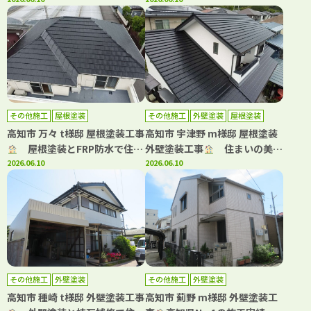
屋根塗装｜高耐候仕様で長持ち
青系カラーで大変身した屋根・
する屋根へ！
外壁塗装
その他施工
屋根塗装
その他施工
外壁塗装
屋根塗装
高知市 万々 t様邸 屋根塗装工事
高知市 宇津野 m様邸 屋根塗装
屋根塗装とFRP防水で住ま
外壁塗装工事
住まいの美観
いをメンテナンス！
2026.06.10
と安心を守る外装リフォーム！
2026.06.10
その他施工
外壁塗装
その他施工
外壁塗装
高知市 種崎 t様邸 外壁塗装工事
高知市 薊野 m様邸 外壁塗装工