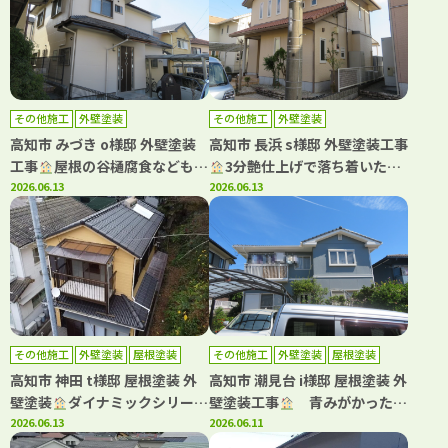
その他施工
外壁塗装
その他施工
外壁塗装
高知市 みづき o様邸 外壁塗装
高知市 長浜 s様邸 外壁塗装工事
工事
屋根の谷樋腐食などもご
3分艶仕上げで落ち着いた雰
注意ください！雨漏りのリスク
2026.06.13
囲気になりました(^^)
2026.06.13
があります。
その他施工
外壁塗装
屋根塗装
その他施工
外壁塗装
屋根塗装
高知市 神田 t様邸 屋根塗装 外
高知市 潮見台 i様邸 屋根塗装 外
壁塗装
ダイナミックシリーズ
壁塗装工事
青みがかったグ
で屋根・外壁塗装しました(^^)
2026.06.13
レーが映える、上品な外観へリ
2026.06.11
フレッシュ！