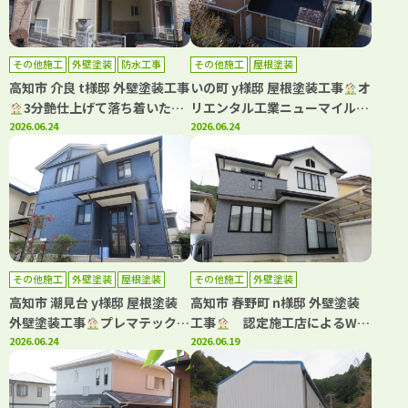
その他施工
外壁塗装
防水工事
その他施工
屋根塗装
高知市 介良 t様邸 外壁塗装工事
いの町 y様邸 屋根塗装工事
オ
3分艶仕上げて落ち着いた印
リエンタル工業ニューマイルド
象になりました(^^)
2026.06.24
優雅・タフグロスコート仕上げ
2026.06.24
て塗装しました(^^)
その他施工
外壁塗装
屋根塗装
その他施工
外壁塗装
高知市 潮見台 y様邸 屋根塗装
高知市 春野町 n様邸 外壁塗装
外壁塗装工事
プレマテックス
工事
認定施工店によるWB
の高耐候塗料で塗装しました
2026.06.24
アート多彩仕上げで高級感ある
2026.06.19
(^^)
住まいへ！