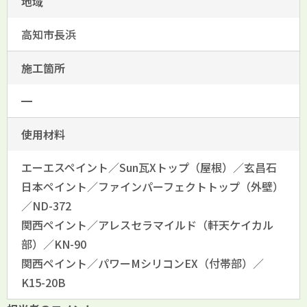
地域
高知市長浜
施工箇所
━
使用材料
エーエスペイント／Sun瓦Xトップ（屋根）／玄昌石
日本ペイント／ファインパーフェクトトップ（外壁）
／ND-372
関西ペイント／アレスセラマイルド（軒天ケイカル
部）／KN-90
関西ペイント／パワーMシリコンEX（付帯部）／
K15-20B