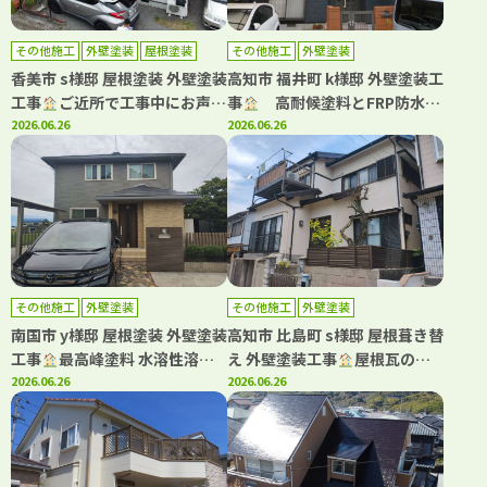
その他施工
外壁塗装
屋根塗装
その他施工
外壁塗装
香美市 s様邸 屋根塗装 外壁塗装
高知市 福井町 k様邸 外壁塗装工
工事
ご近所で工事中にお声か
事
高耐候塗料とFRP防水
けいただき工事をさせていただ
2026.06.26
で、美しさと安心が続く住まい
2026.06.26
きました
へ！
その他施工
外壁塗装
その他施工
外壁塗装
南国市 y様邸 屋根塗装 外壁塗装
高知市 比島町 s様邸 屋根葺き替
工事
最高峰塗料 水溶性溶剤
え 外壁塗装工事
屋根瓦の葺
グランデ有機HRCで屋根外壁を
2026.06.26
き替え工事もキタペンにおまか
2026.06.26
塗装しました(^^♪
せ下さい！