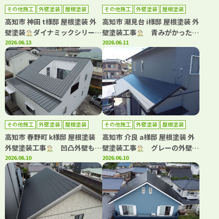
その他施工
外壁塗装
屋根塗装
その他施工
外壁塗装
屋根塗装
高知市 神田 t様邸 屋根塗装 外
高知市 潮見台 i様邸 屋根塗装 外
壁塗装
ダイナミックシリーズ
壁塗装工事
青みがかったグ
で屋根・外壁塗装しました(^^)
2026.06.13
レーが映える、上品な外観へリ
2026.06.11
フレッシュ！
その他施工
外壁塗装
屋根塗装
その他施工
外壁塗装
屋根塗装
高知市 春野町 k様邸 屋根塗装
高知市 介良 a様邸 屋根塗装 外
外壁塗装工事
凹凸外壁も均
壁塗装工事
グレーの外壁に
一な美しい仕上がりに！
2026.06.10
白が映える上品な外観へ！
2026.06.10