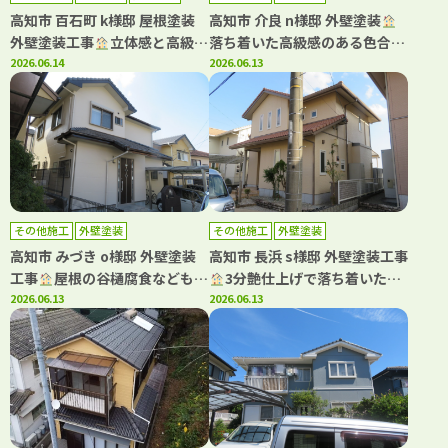
高知市 百石町 k様邸 屋根塗装
高知市 介良 n様邸 外壁塗装
外壁塗装工事
立体感と高級感
落ち着いた高級感のある色合い
が素晴らしい塗料です
2026.06.14
でご満足いただけました
2026.06.13
その他施工
外壁塗装
その他施工
外壁塗装
高知市 みづき o様邸 外壁塗装
高知市 長浜 s様邸 外壁塗装工事
工事
屋根の谷樋腐食などもご
3分艶仕上げで落ち着いた雰
注意ください！雨漏りのリスク
2026.06.13
囲気になりました(^^)
2026.06.13
があります。