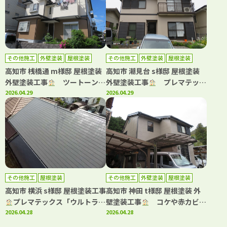
その他施工
外壁塗装
屋根塗装
その他施工
外壁塗装
屋根塗装
高知市 桟橋通 m様邸 屋根塗装
高知市 潮見台 s様邸 屋根塗装
外壁塗装工事
ツートーンで
外壁塗装工事
プレマテック
お洒落に仕上がりました！
2026.04.29
スと日本ペイントの高耐久仕
2026.04.29
様！
その他施工
屋根塗装
その他施工
外壁塗装
屋根塗装
高知市 横浜 s様邸 屋根塗装工事
高知市 神田 t様邸 屋根塗装 外
プレマテックス「ウルトラ
壁塗装工事
コケや赤カビ発
Si」で施工しました！
2026.04.28
生を抑制日本ペイント「パーフ
2026.04.28
ェクトシリーズ」で施工しまし