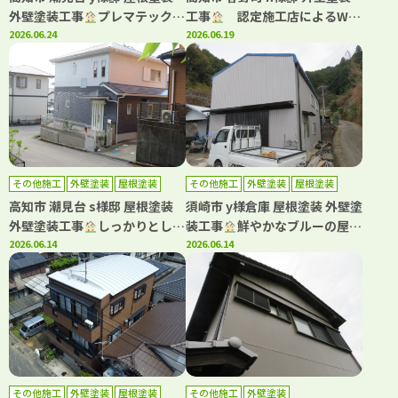
外壁塗装工事
プレマテックス
工事
認定施工店によるWB
の高耐候塗料で塗装しました
2026.06.24
アート多彩仕上げで高級感ある
2026.06.19
(^^)
住まいへ！
その他施工
外壁塗装
屋根塗装
その他施工
外壁塗装
屋根塗装
高知市 潮見台 s様邸 屋根塗装
須崎市 y様倉庫 屋根塗装 外壁塗
外壁塗装工事
しっかりとした
装工事
鮮やかなブルーの屋根
安心できる工事をご提案させて
2026.06.14
で明るい雰囲気にイメチェン
2026.06.14
いただきました
その他施工
外壁塗装
屋根塗装
その他施工
外壁塗装