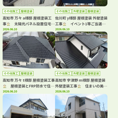
その他施工
屋根塗装
その他施工
外壁塗装
屋根塗装
高知市 万々 a様邸 屋根塗装工
佐川町 y様邸 屋根塗装 外壁塗装
事
太陽光パネル設置住宅の
工事
イベント1等ご当選！
屋根塗装｜高耐候仕様で長持ち
2026.06.10
青系カラーで大変身した屋根・
2026.06.10
する屋根へ！
外壁塗装
その他施工
屋根塗装
その他施工
外壁塗装
屋根塗装
高知市 万々 t様邸 屋根塗装工事
高知市 宇津野 m様邸 屋根塗装
屋根塗装とFRP防水で住ま
外壁塗装工事
住まいの美観
いをメンテナンス！
2026.06.10
と安心を守る外装リフォーム！
2026.06.10