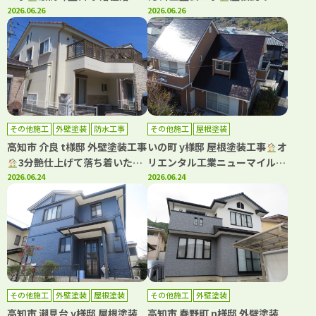
グランデ有機HRCで屋根外壁を
2026.06.26
き替え工事もキタペンにおまか
2026.06.26
塗装しました(^^♪
せ下さい！
その他施工
外壁塗装
防水工事
その他施工
屋根塗装
高知市 介良 t様邸 外壁塗装工事
いの町 y様邸 屋根塗装工事
オ
3分艶仕上げて落ち着いた印
リエンタル工業ニューマイルド
象になりました(^^)
2026.06.24
優雅・タフグロスコート仕上げ
2026.06.24
て塗装しました(^^)
その他施工
外壁塗装
屋根塗装
その他施工
外壁塗装
高知市 潮見台 y様邸 屋根塗装
高知市 春野町 n様邸 外壁塗装