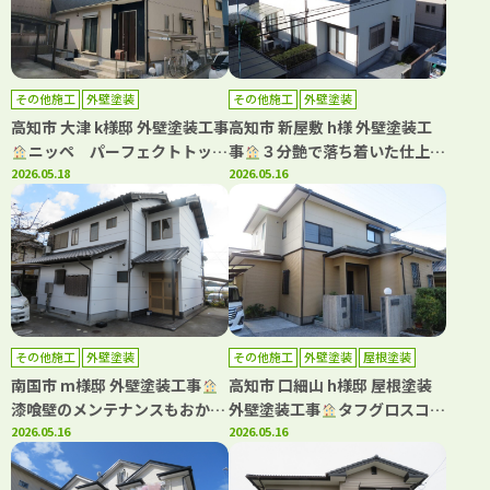
その他施工
外壁塗装
その他施工
外壁塗装
高知市 大津 k様邸 外壁塗装工事
高知市 新屋敷 h様 外壁塗装工
ニッペ パーフェクトトップ
事
３分艶で落ち着いた仕上が
Si 3分艶で落ち着いた仕上がり
2026.05.18
りに(^^)
2026.05.16
(^^♪
その他施工
外壁塗装
その他施工
外壁塗装
屋根塗装
南国市 m様邸 外壁塗装工事
高知市 口細山 h様邸 屋根塗装
漆喰壁のメンテナンスもおかま
外壁塗装工事
タフグロスコー
せ！
2026.05.16
ト仕上げでより一層の美観長持
2026.05.16
ちへ