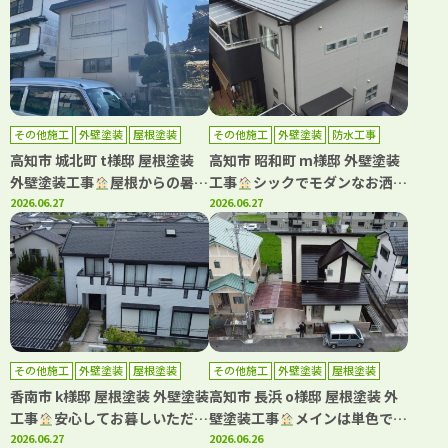
その他施工
外壁塗装
屋根塗装
その他施工
外壁塗装
防水工事
高知市 城北町 t様邸 屋根塗装
高知市 昭和町 m様邸 外壁塗装
外壁塗装工事
屋根からの暑さ
工事
シックでモダンなお洒落
を軽減！！遮熱塗料で施工しま
2026.06.27
ツートンはこの組み合わせ
2026.06.27
した
その他施工
外壁塗装
屋根塗装
その他施工
外壁塗装
屋根塗装
防水工事
香南市 k様邸 屋根塗装 外壁塗装
高知市 長浜 o様邸 屋根塗装 外
工事
安心してお暮しいただけ
壁塗装工事
メインは単色で仕
るように丁寧に施工させていた
2026.06.27
上げ、アクセントに多彩色を用
2026.06.26