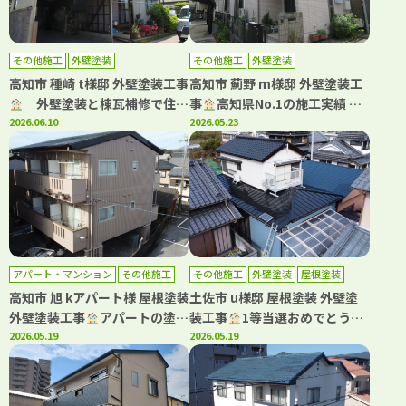
その他施工
外壁塗装
その他施工
外壁塗装
高知市 種崎 t様邸 外壁塗装工事
高知市 薊野 m様邸 外壁塗装工
外壁塗装と棟瓦補修で住ま
事
高知県No.1の施工実績 WB
いを長寿命化！
2026.06.10
アート多彩仕上工法で新築のよ
2026.05.23
うな仕上がり！
アパート・マンション
その他施工
その他施工
外壁塗装
屋根塗装
外壁塗装
屋根塗装
防水工事
高知市 旭 kアパート様 屋根塗装
土佐市 u様邸 屋根塗装 外壁塗
外壁塗装工事
アパートの塗
装工事
1等当選おめでとうご
装・防水工事もおまかせ(^^)
2026.05.19
ざいます
2026.05.19