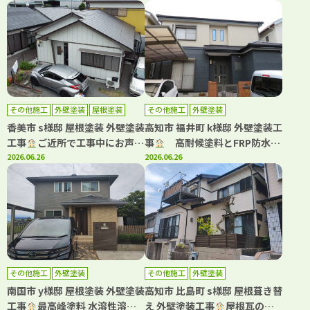
だきました
いて高級感ある仕上がりです
その他施工
外壁塗装
屋根塗装
その他施工
外壁塗装
香美市 s様邸 屋根塗装 外壁塗装
高知市 福井町 k様邸 外壁塗装工
工事
ご近所で工事中にお声か
事
高耐候塗料とFRP防水
けいただき工事をさせていただ
2026.06.26
で、美しさと安心が続く住まい
2026.06.26
きました
へ！
その他施工
外壁塗装
その他施工
外壁塗装
南国市 y様邸 屋根塗装 外壁塗装
高知市 比島町 s様邸 屋根葺き替
工事
最高峰塗料 水溶性溶剤
え 外壁塗装工事
屋根瓦の葺