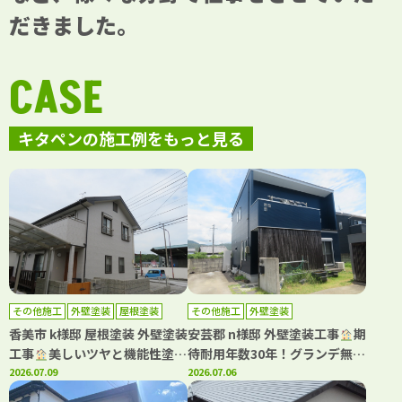
だきました。
CASE
キタペンの施工例をもっと見る
その他施工
外壁塗装
屋根塗装
その他施工
外壁塗装
香美市 k様邸 屋根塗装 外壁塗装
安芸郡 n様邸 外壁塗装工事
期
工事
美しいツヤと機能性塗料
待耐用年数30年！グランデ無機
でお家を守る塗装です
2026.07.09
で塗装(^^♪ネイビーで上質で
2026.07.06
落ち着いた雰囲気に