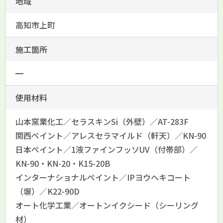
地域
高知市上町
施工箇所
━
使用材料
山本窯業化工／セラスキンSi（外壁）／AT-283F
関西ペイント／アレスセラマイルド（軒天）／KN-90
日本ペイント／1液ファインフッソUV（付帯部）／
KN-90・KN-20・K15-20B
インターナショナルペイント／IPヨウヘキコート
（塀）／K22-90D
オート化学工業／オートンイクシード（シーリング
材）