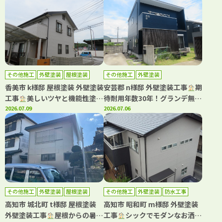
その他施工
外壁塗装
屋根塗装
その他施工
外壁塗装
香美市 k様邸 屋根塗装 外壁塗装
安芸郡 n様邸 外壁塗装工事
期
工事
美しいツヤと機能性塗料
待耐用年数30年！グランデ無機
でお家を守る塗装です
2026.07.09
で塗装(^^♪ネイビーで上質で
2026.07.06
落ち着いた雰囲気に
その他施工
外壁塗装
屋根塗装
その他施工
外壁塗装
防水工事
高知市 城北町 t様邸 屋根塗装
高知市 昭和町 m様邸 外壁塗装
外壁塗装工事
屋根からの暑さ
工事
シックでモダンなお洒落