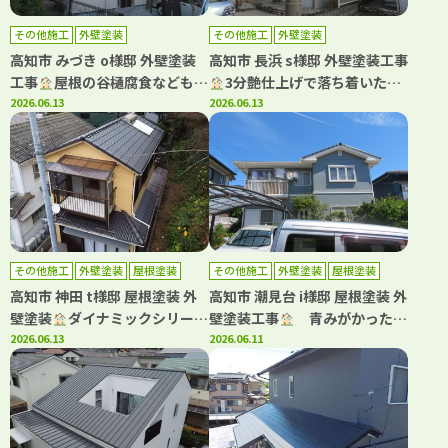
その他施工
外壁塗装
その他施工
外壁塗装
高知市 みづき o様邸 外壁塗装
高知市 長浜 s様邸 外壁塗装工事
工事
屋根の谷樋腐食などもご
3分艶仕上げで落ち着いた雰
注意ください！雨漏りのリスク
2026.06.13
囲気になりました(^^)
2026.06.13
があります。
その他施工
外壁塗装
屋根塗装
その他施工
外壁塗装
屋根塗装
高知市 神田 t様邸 屋根塗装 外
高知市 潮見台 i様邸 屋根塗装 外
壁塗装
ダイナミックシリーズ
壁塗装工事
青みがかったグ
で屋根・外壁塗装しました(^^)
2026.06.13
レーが映える、上品な外観へリ
2026.06.11
フレッシュ！