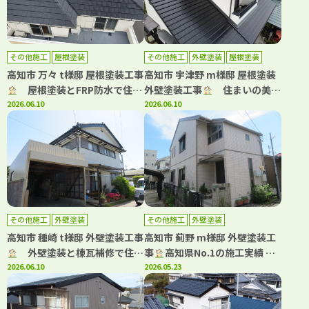
その他施工
屋根塗装
その他施工
外壁塗装
屋根塗装
高知市 万々 t様邸 屋根塗装工事
高知市 宇津野 m様邸 屋根塗装
屋根塗装とFRP防水で住ま
外壁塗装工事
住まいの美観
いをメンテナンス！
2026.06.10
と安心を守る外装リフォーム！
2026.06.10
その他施工
外壁塗装
その他施工
外壁塗装
高知市 種崎 t様邸 外壁塗装工事
高知市 薊野 m様邸 外壁塗装工
外壁塗装と棟瓦補修で住ま
事
高知県No.1の施工実績 WB
いを長寿命化！
2026.06.10
アート多彩仕上工法で新築のよ
2026.05.23
うな仕上がり！