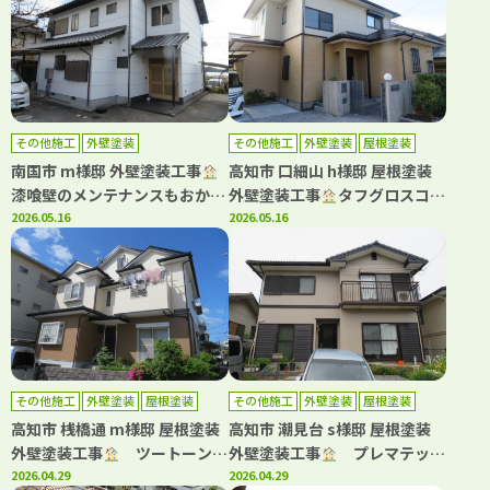
その他施工
外壁塗装
その他施工
外壁塗装
屋根塗装
南国市 m様邸 外壁塗装工事
高知市 口細山 h様邸 屋根塗装
漆喰壁のメンテナンスもおかま
外壁塗装工事
タフグロスコー
せ！
2026.05.16
ト仕上げでより一層の美観長持
2026.05.16
ちへ
その他施工
外壁塗装
屋根塗装
その他施工
外壁塗装
屋根塗装
高知市 桟橋通 m様邸 屋根塗装
高知市 潮見台 s様邸 屋根塗装
外壁塗装工事
ツートーンで
外壁塗装工事
プレマテック
お洒落に仕上がりました！
2026.04.29
スと日本ペイントの高耐久仕
2026.04.29