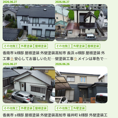
を軽減！！遮熱塗料で施工しま
2026.06.27
ツートンはこの組み合わせ
2026.06.27
した
その他施工
外壁塗装
屋根塗装
その他施工
外壁塗装
屋根塗装
防水工事
香南市 k様邸 屋根塗装 外壁塗装
高知市 長浜 o様邸 屋根塗装 外
工事
安心してお暮しいただけ
壁塗装工事
メインは単色で仕
るように丁寧に施工させていた
2026.06.27
上げ、アクセントに多彩色を用
2026.06.26
だきました
いて高級感ある仕上がりです
その他施工
外壁塗装
屋根塗装
その他施工
外壁塗装
香美市 s様邸 屋根塗装 外壁塗装
高知市 福井町 k様邸 外壁塗装工