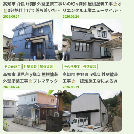
高知市 介良 t様邸 外壁塗装工事
いの町 y様邸 屋根塗装工事
オ
3分艶仕上げて落ち着いた印
リエンタル工業ニューマイルド
象になりました(^^)
2026.06.24
優雅・タフグロスコート仕上げ
2026.06.24
て塗装しました(^^)
その他施工
外壁塗装
屋根塗装
その他施工
外壁塗装
高知市 潮見台 y様邸 屋根塗装
高知市 春野町 n様邸 外壁塗装
外壁塗装工事
プレマテックス
工事
認定施工店によるWB
の高耐候塗料で塗装しました
2026.06.24
アート多彩仕上げで高級感ある
2026.06.19
(^^)
住まいへ！