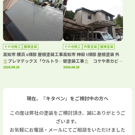
様！
その他施工
屋根塗装
その他施工
外壁塗装
屋根塗装
高知市 横浜 s様邸 屋根塗装工事
高知市 神田 t様邸 屋根塗装 外
プレマテックス「ウルトラ
壁塗装工事
コケや赤カビ発
Si」で施工しました！
2026.04.28
生を抑制日本ペイント「パーフ
2026.04.28
ェクトシリーズ」で施工しまし
た！
現在、『キタペン』をご検討中の方へ
この度は弊社の塗装をご検討頂き、誠にありがとうご
ざいます。
お気軽にお電話・メールにてご相談をいただけました