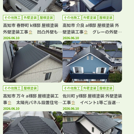
その他施工
外壁塗装
屋根塗装
その他施工
外壁塗装
屋根塗装
高知市 春野町 k様邸 屋根塗装
高知市 介良 a様邸 屋根塗装 外
外壁塗装工事
凹凸外壁も均
壁塗装工事
グレーの外壁に
一な美しい仕上がりに！
2026.06.10
白が映える上品な外観へ！
2026.06.10
その他施工
屋根塗装
その他施工
外壁塗装
屋根塗装
高知市 万々 a様邸 屋根塗装工
佐川町 y様邸 屋根塗装 外壁塗装
事
太陽光パネル設置住宅の
工事
イベント1等ご当選！
屋根塗装｜高耐候仕様で長持ち
2026.06.10
青系カラーで大変身した屋根・
2026.06.10
する屋根へ！
外壁塗装