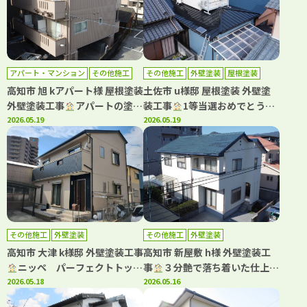
アパート・マンション
その他施工
その他施工
外壁塗装
屋根塗装
外壁塗装
屋根塗装
防水工事
高知市 旭 kアパート様 屋根塗装
土佐市 u様邸 屋根塗装 外壁塗
外壁塗装工事
アパートの塗
装工事
1等当選おめでとうご
装・防水工事もおまかせ(^^)
2026.05.19
ざいます
2026.05.19
その他施工
外壁塗装
その他施工
外壁塗装
高知市 大津 k様邸 外壁塗装工事
高知市 新屋敷 h様 外壁塗装工
ニッペ パーフェクトトップ
事
３分艶で落ち着いた仕上が
Si 3分艶で落ち着いた仕上がり
2026.05.18
りに(^^)
2026.05.16
(^^♪