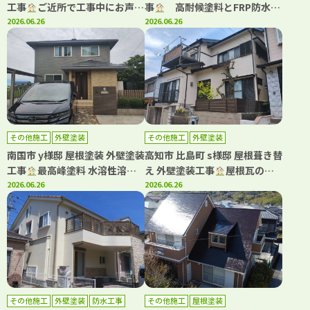
工事
ご近所で工事中にお声か
事
高耐候塗料とFRP防水
けいただき工事をさせていただ
2026.06.26
で、美しさと安心が続く住まい
2026.06.26
きました
へ！
その他施工
外壁塗装
その他施工
外壁塗装
南国市 y様邸 屋根塗装 外壁塗装
高知市 比島町 s様邸 屋根葺き替
工事
最高峰塗料 水溶性溶剤
え 外壁塗装工事
屋根瓦の葺
グランデ有機HRCで屋根外壁を
2026.06.26
き替え工事もキタペンにおまか
2026.06.26
塗装しました(^^♪
せ下さい！
その他施工
外壁塗装
防水工事
その他施工
屋根塗装