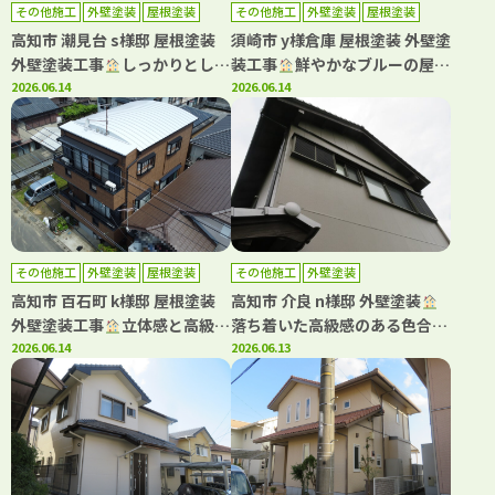
その他施工
外壁塗装
屋根塗装
その他施工
外壁塗装
屋根塗装
高知市 潮見台 s様邸 屋根塗装
須崎市 y様倉庫 屋根塗装 外壁塗
外壁塗装工事
しっかりとした
装工事
鮮やかなブルーの屋根
安心できる工事をご提案させて
2026.06.14
で明るい雰囲気にイメチェン
2026.06.14
いただきました
その他施工
外壁塗装
屋根塗装
その他施工
外壁塗装
高知市 百石町 k様邸 屋根塗装
高知市 介良 n様邸 外壁塗装
外壁塗装工事
立体感と高級感
落ち着いた高級感のある色合い
が素晴らしい塗料です
2026.06.14
でご満足いただけました
2026.06.13