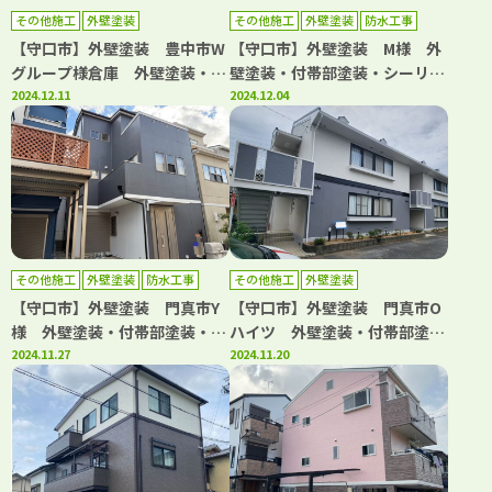
その他施工
外壁塗装
その他施工
外壁塗装
防水工事
【守口市】外壁塗装 豊中市W
【守口市】外壁塗装 M様 外
グループ様倉庫 外壁塗装・付
壁塗装・付帯部塗装・シーリン
帯部塗装・補修工事 アビリテ
2024.12.11
グ工事・防水トップコート塗
2024.12.04
ィペイント
替 アビリティペイント
その他施工
外壁塗装
防水工事
その他施工
外壁塗装
【守口市】外壁塗装 門真市Y
【守口市】外壁塗装 門真市O
様 外壁塗装・付帯部塗装・シ
ハイツ 外壁塗装・付帯部塗
ーリング工事・防水工事・屋根
2024.11.27
装・シーリング工事・補修工
2024.11.20
カバー工法 アビリティペイン
事・屋根カバー工法 アビリテ
ト
ィペイント