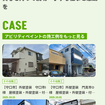
を
CASE
アビリティペイントの施工例をもっと見る
その他施工
その他施工
【守口市】外壁塗装 守口市I
【守口市】外壁塗装 門真市O
様 屋根塗装・外壁塗装・付帯
様 屋根塗装・外壁塗装・付帯
部塗装・シーリング工事 アビ
2025.10.15
部塗装・シーリング工事 アビ
2025.10.01
リティペイント
リティペイント