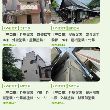
その他施工
防水工事
その他施工
屋根塗装
【守口市】外壁塗装 四條畷市
【守口市】屋根塗装 奈良県生
M様 外壁塗装・屋根塗装・付
駒郡 N様 屋根塗装・付帯部
帯部塗装・シーリング工事・防
2024.08.21
塗装 アビリティペイント
2024.08.14
水工事 アビリティペイント
その他施工
外壁塗装
その他施工
外壁塗装
【守口市】外壁塗装 Y様 外
【守口市】外壁塗装 寝屋川市
壁塗装・付帯部塗装・シーリン
S様 外壁塗装・付帯部塗装・
グ工事・補修工事 アビリティ
2024.08.07
補修工事 アビリティペイント
2024.07.31
ペイント