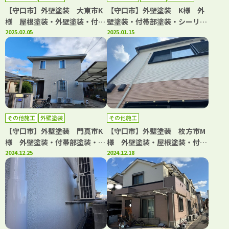
【守口市】外壁塗装 大東市K
【守口市】外壁塗装 K様 外
様 屋根塗装・外壁塗装・付帯
壁塗装・付帯部塗装・シーリン
部塗装・補修工事・防水工事
2025.02.05
グ工事・防水工事・屋根カバー
2025.01.15
アビリティペイント
工法 アビリティペイント
その他施工
外壁塗装
その他施工
【守口市】外壁塗装 門真市K
【守口市】外壁塗装 枚方市M
様 外壁塗装・付帯部塗装・シ
様 外壁塗装・屋根塗装・付帯
ーリング工事 アビリティペイ
2024.12.25
部塗装・シーリング工事 アビ
2024.12.18
ント
リティペイント