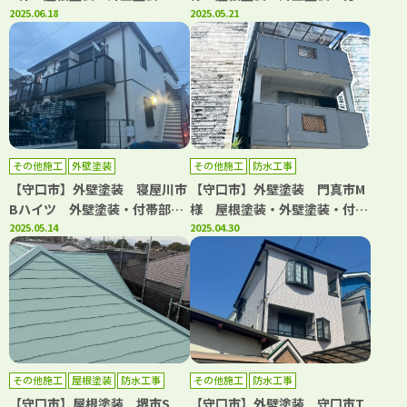
帯部塗装・シーリング工事・防
2025.06.18
部塗装・シーリング工事・防水
2025.05.21
水工事 アビリティペイント
工事 アビリティペイント
その他施工
外壁塗装
その他施工
防水工事
【守口市】外壁塗装 寝屋川市
【守口市】外壁塗装 門真市M
Bハイツ 外壁塗装・付帯部塗
様 屋根塗装・外壁塗装・付帯
装・シーリング工事 アビリテ
2025.05.14
部塗装・防水工事 アビリティ
2025.04.30
ィペイント
ペイント
その他施工
屋根塗装
防水工事
その他施工
防水工事
【守口市】屋根塗装 堺市S
【守口市】外壁塗装 守口市T