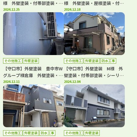
様 外壁塗装・付帯部塗装・シ
様 外壁塗装・屋根塗装・付帯
ーリング工事 アビリティペイ
2024.12.25
部塗装・シーリング工事 アビ
2024.12.18
ント
リティペイント
その他施工
外壁塗装
その他施工
外壁塗装
防水工事
【守口市】外壁塗装 豊中市W
【守口市】外壁塗装 M様 外
グループ様倉庫 外壁塗装・付
壁塗装・付帯部塗装・シーリン
帯部塗装・補修工事 アビリテ
2024.12.11
グ工事・防水トップコート塗
2024.12.04
ィペイント
替 アビリティペイント
その他施工
外壁塗装
防水工事
その他施工
外壁塗装