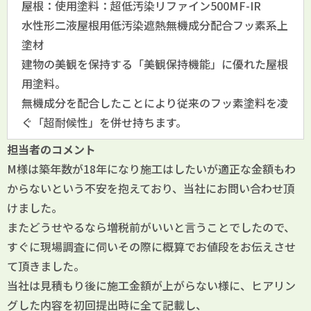
屋根：使用塗料：超低汚染リファイン500MF-IR
水性形二液屋根用低汚染遮熱無機成分配合フッ素系上
塗材
建物の美観を保持する「美観保持機能」に優れた屋根
用塗料。
無機成分を配合したことにより従来のフッ素塗料を凌
ぐ「超耐候性」を併せ持ちます。
担当者のコメント
M様は築年数が18年になり施工はしたいが適正な金額もわ
からないという不安を抱えており、当社にお問い合わせ頂
けました。
またどうせやるなら増税前がいいと言うことでしたので、
すぐに現場調査に伺いその際に概算でお値段をお伝えさせ
て頂きました。
当社は見積もり後に施工金額が上がらない様に、ヒアリン
グした内容を初回提出時に全て記載し、