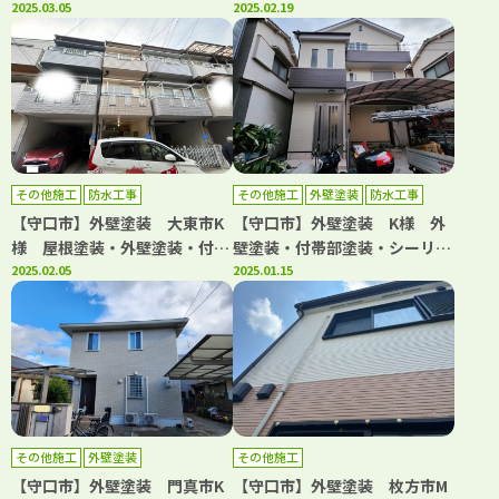
部塗装・シーリング工事 アビ
2025.03.05
部塗装・シーリング工事・防水
2025.02.19
リティペイント
工事 アビリティペイント
その他施工
防水工事
その他施工
外壁塗装
防水工事
【守口市】外壁塗装 大東市K
【守口市】外壁塗装 K様 外
様 屋根塗装・外壁塗装・付帯
壁塗装・付帯部塗装・シーリン
部塗装・補修工事・防水工事
2025.02.05
グ工事・防水工事・屋根カバー
2025.01.15
アビリティペイント
工法 アビリティペイント
その他施工
外壁塗装
その他施工
【守口市】外壁塗装 門真市K
【守口市】外壁塗装 枚方市M