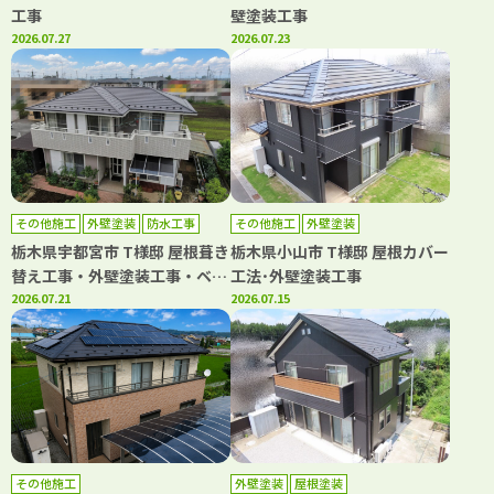
工事
壁塗装工事
2026.07.27
2026.07.23
その他施工
外壁塗装
防水工事
その他施工
外壁塗装
栃木県宇都宮市 T様邸 屋根葺き
栃木県小山市 T様邸 屋根カバー
替え工事・外壁塗装工事・ベラ
工法･外壁塗装工事
ンダシート防水工事
2026.07.21
2026.07.15
その他施工
外壁塗装
屋根塗装