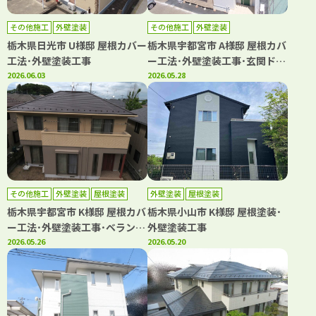
その他施工
外壁塗装
その他施工
外壁塗装
栃木県日光市 U様邸 屋根カバー
栃木県宇都宮市 A様邸 屋根カバ
工法･外壁塗装工事
ー工法･外壁塗装工事･玄関ドア
2026.06.03
リフォーム
2026.05.28
その他施工
外壁塗装
屋根塗装
外壁塗装
屋根塗装
防水工事
栃木県宇都宮市 K様邸 屋根カバ
栃木県小山市 K様邸 屋根塗装･
ー工法･外壁塗装工事･ベランダ
外壁塗装工事
シート防水工事
2026.05.26
2026.05.20