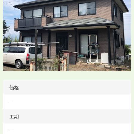
価格
━
工期
━