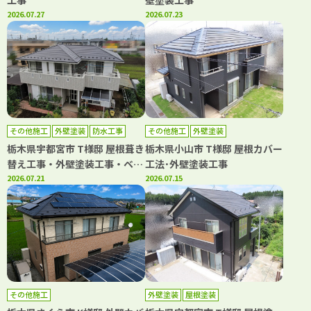
工事
壁塗装工事
2026.07.27
2026.07.23
その他施工
外壁塗装
防水工事
その他施工
外壁塗装
栃木県宇都宮市 T様邸 屋根葺き
栃木県小山市 T様邸 屋根カバー
替え工事・外壁塗装工事・ベラ
工法･外壁塗装工事
ンダシート防水工事
2026.07.21
2026.07.15
その他施工
外壁塗装
屋根塗装