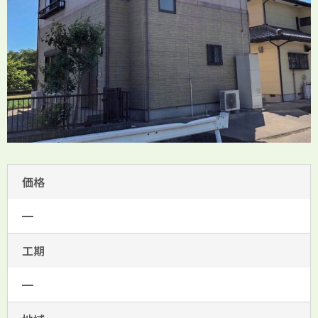
価格
━
工期
━