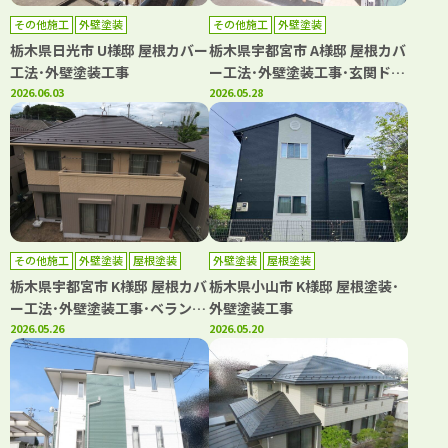
その他施工
外壁塗装
その他施工
外壁塗装
栃木県日光市 U様邸 屋根カバー
栃木県宇都宮市 A様邸 屋根カバ
工法･外壁塗装工事
ー工法･外壁塗装工事･玄関ドア
2026.06.03
リフォーム
2026.05.28
その他施工
外壁塗装
屋根塗装
外壁塗装
屋根塗装
防水工事
栃木県宇都宮市 K様邸 屋根カバ
栃木県小山市 K様邸 屋根塗装･
ー工法･外壁塗装工事･ベランダ
外壁塗装工事
シート防水工事
2026.05.26
2026.05.20