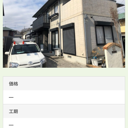
価格
━
工期
━