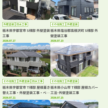
外壁塗装
防水工事
その他施工
外壁塗装
栃木県宇都宮市 S様邸 外壁塗装
栃木県塩谷郡高根沢町 S様邸 外
工事
壁塗装工事
2026.07.27
2026.07.23
その他施工
外壁塗装
防水工事
その他施工
外壁塗装
栃木県宇都宮市 T様邸 屋根葺き
栃木県小山市 T様邸 屋根カバー
替え工事・外壁塗装工事・ベラ
工法･外壁塗装工事
ンダシート防水工事
2026.07.21
2026.07.15