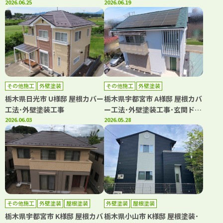
2026.06.25
2026.06.19
その他施工
外壁塗装
その他施工
外壁塗装
栃木県日光市 U様邸 屋根カバー
栃木県宇都宮市 A様邸 屋根カバ
工法･外壁塗装工事
ー工法･外壁塗装工事･玄関ドア
2026.06.03
リフォーム
2026.05.28
その他施工
外壁塗装
屋根塗装
外壁塗装
屋根塗装
防水工事
栃木県宇都宮市 K様邸 屋根カバ
栃木県小山市 K様邸 屋根塗装･