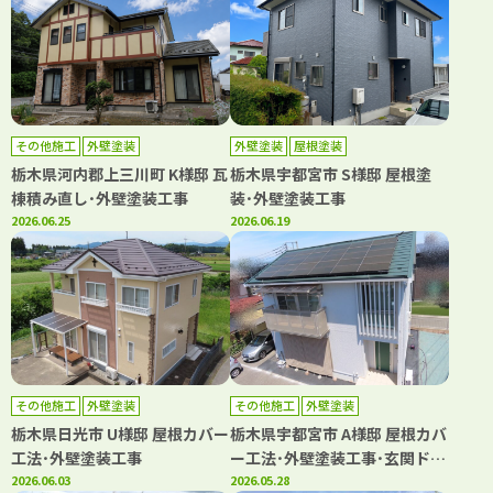
その他施工
外壁塗装
外壁塗装
屋根塗装
栃木県河内郡上三川町 K様邸 瓦
栃木県宇都宮市 S様邸 屋根塗
棟積み直し･外壁塗装工事
装･外壁塗装工事
2026.06.25
2026.06.19
その他施工
外壁塗装
その他施工
外壁塗装
栃木県日光市 U様邸 屋根カバー
栃木県宇都宮市 A様邸 屋根カバ
工法･外壁塗装工事
ー工法･外壁塗装工事･玄関ドア
2026.06.03
リフォーム
2026.05.28