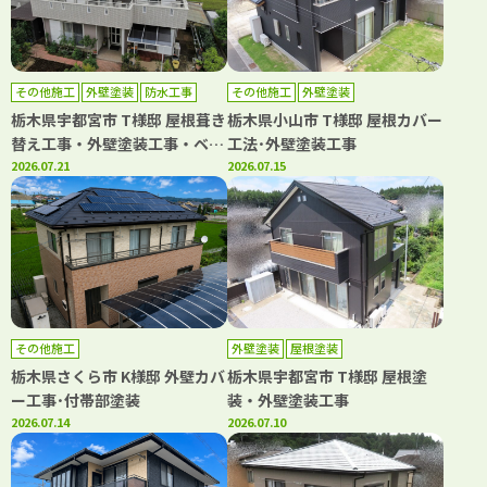
その他施工
外壁塗装
防水工事
その他施工
外壁塗装
栃木県宇都宮市 T様邸 屋根葺き
栃木県小山市 T様邸 屋根カバー
替え工事・外壁塗装工事・ベラ
工法･外壁塗装工事
ンダシート防水工事
2026.07.21
2026.07.15
その他施工
外壁塗装
屋根塗装
栃木県さくら市 K様邸 外壁カバ
栃木県宇都宮市 T様邸 屋根塗
ー工事･付帯部塗装
装・外壁塗装工事
2026.07.14
2026.07.10