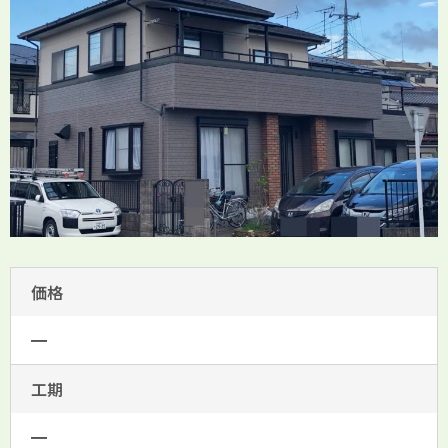
価格
━
工期
━