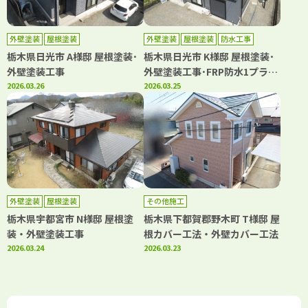
外壁塗装
屋根塗装
外壁塗装
屋根塗装
防水工事
栃木県日光市 A様邸 屋根塗装･
栃木県日光市 K様邸 屋根塗装･
外壁塗装工事
外壁塗装工事･FRP防水1プライ
2026.03.26
工法
2026.03.25
外壁塗装
屋根塗装
その他施工
栃木県宇都宮市 N様邸 屋根塗
栃木県下都賀郡野木町 T様邸 屋
装・外壁塗装工事
根カバー工法・外壁カバー工法
2026.03.24
2026.03.23