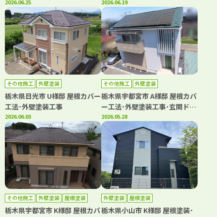
2026.06.25
2026.06.19
その他施工
外壁塗装
その他施工
外壁塗装
栃木県日光市 U様邸 屋根カバー
栃木県宇都宮市 A様邸 屋根カバ
工法･外壁塗装工事
ー工法･外壁塗装工事･玄関ドア
2026.06.03
リフォーム
2026.05.28
その他施工
外壁塗装
屋根塗装
外壁塗装
屋根塗装
防水工事
栃木県宇都宮市 K様邸 屋根カバ
栃木県小山市 K様邸 屋根塗装･