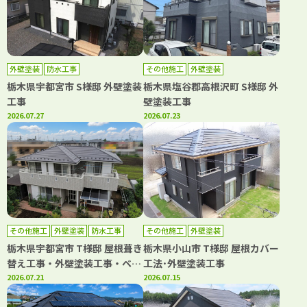
外壁塗装
防水工事
その他施工
外壁塗装
栃木県宇都宮市 S様邸 外壁塗装
栃木県塩谷郡高根沢町 S様邸 外
工事
壁塗装工事
2026.07.27
2026.07.23
その他施工
外壁塗装
防水工事
その他施工
外壁塗装
栃木県宇都宮市 T様邸 屋根葺き
栃木県小山市 T様邸 屋根カバー
替え工事・外壁塗装工事・ベラ
工法･外壁塗装工事
ンダシート防水工事
2026.07.21
2026.07.15