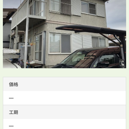
価格
━
工期
━