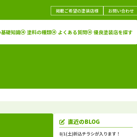
掲載ご希望の塗装店様
お問い合わせ
の基礎知識
塗料の種類
よくある質問
優良塗装店を探す
鳥取県
施工例
塗装店
福岡県
施工例
塗装店
島根県
施工例
塗装店
佐賀県
施工例
塗装店
山口県
施工例
塗装店
長崎県
施工例
塗装店
岡山県
施工例
塗装店
大分県
施工例
塗装店
広島県
施工例
塗装店
熊本県
施工例
塗装店
香川県
施工例
塗装店
宮崎県
施工例
塗装店
愛媛県
施工例
塗装店
鹿児島県
施工例
塗装店
直近のBLOG
徳島県
施工例
塗装店
沖縄県
施工例
塗装店
8/1(土)折込チラシが入ります！