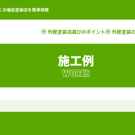
くの優良塗装店を簡単検索
外壁塗装店選びのポイント
外壁塗装
施工例
店
新潟県
施工例
塗装店
滋賀県
施工例
塗装店
店
富山県
施工例
塗装店
京都府
施工例
塗装店
WORKS
店
石川県
施工例
塗装店
奈良県
施工例
塗装店
店
山梨県
施工例
塗装店
大阪府
施工例
塗装店
店
長野県
施工例
塗装店
三重県
施工例
塗装店
店
福井県
施工例
塗装店
和歌山県
施工例
塗装店
店
岐阜県
施工例
塗装店
兵庫県
施工例
塗装店
静岡県
施工例
塗装店