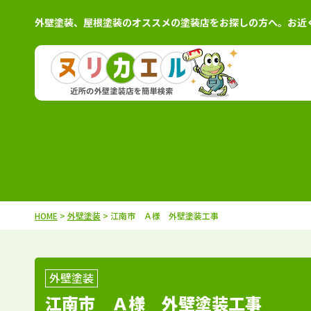
外壁塗装、屋根塗装のオススメの塗装店をお探しの方へ。お近
北海道
施工例
塗装店
茨城県
施工例
塗装
青森県
施工例
塗装店
栃木県
施工例
塗装
岩手県
施工例
塗装店
群馬県
施工例
塗装
秋田県
施工例
塗装店
千葉県
施工例
塗装
HOME
>
外壁塗装
> 江南市 Ａ様 外壁塗装工事
宮城県
施工例
塗装店
埼玉県
施工例
塗装
山形県
施工例
塗装店
東京都
施工例
塗装
福島県
施工例
塗装店
神奈川県
施工例
塗装
外壁塗装
江南市 Ａ様 外壁塗装工事