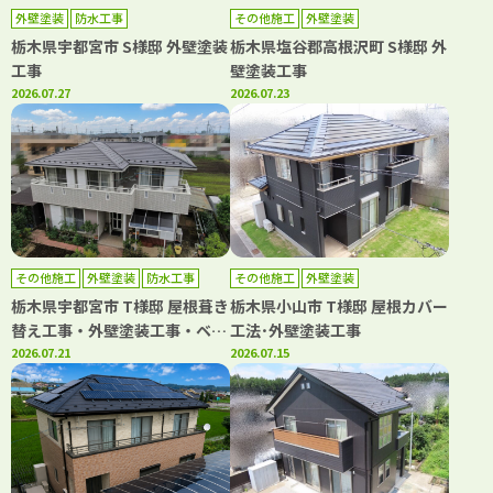
外壁塗装
防水工事
その他施工
外壁塗装
栃木県宇都宮市 S様邸 外壁塗装
栃木県塩谷郡高根沢町 S様邸 外
工事
壁塗装工事
2026.07.27
2026.07.23
その他施工
外壁塗装
防水工事
その他施工
外壁塗装
栃木県宇都宮市 T様邸 屋根葺き
栃木県小山市 T様邸 屋根カバー
替え工事・外壁塗装工事・ベラ
工法･外壁塗装工事
ンダシート防水工事
2026.07.21
2026.07.15