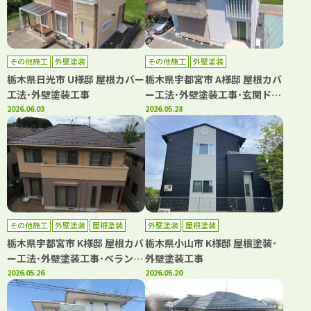
その他施工
外壁塗装
その他施工
外壁塗装
栃木県日光市 U様邸 屋根カバー
栃木県宇都宮市 A様邸 屋根カバ
工法･外壁塗装工事
ー工法･外壁塗装工事･玄関ドア
2026.06.03
リフォーム
2026.05.28
その他施工
外壁塗装
屋根塗装
外壁塗装
屋根塗装
防水工事
栃木県宇都宮市 K様邸 屋根カバ
栃木県小山市 K様邸 屋根塗装･
ー工法･外壁塗装工事･ベランダ
外壁塗装工事
シート防水工事
2026.05.26
2026.05.20