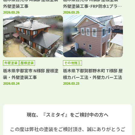
外壁塗装工事
外壁塗装工事･FRP防水1プライ
2026.03.26
工法
2026.03.25
外壁塗装
屋根塗装
その他施工
栃木県宇都宮市 N様邸 屋根塗
栃木県下都賀郡野木町 T様邸 屋
装・外壁塗装工事
根カバー工法・外壁カバー工法
2026.03.24
2026.03.23
現在、『スミタイ』をご検討中の方へ
この度は弊社の塗装をご検討頂き、誠にありがとうご