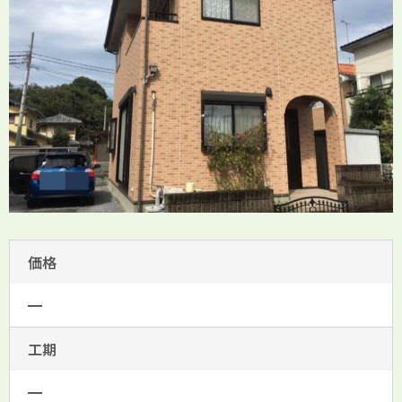
価格
━
工期
━