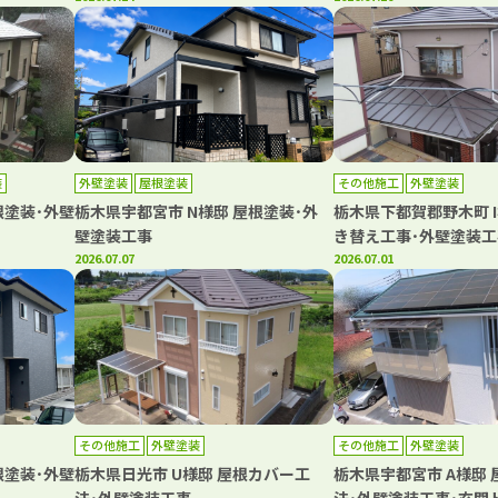
装
外壁塗装
屋根塗装
その他施工
外壁塗装
根塗装･外壁
栃木県宇都宮市 N様邸 屋根塗装･外
栃木県下都賀郡野木町 I
壁塗装工事
き替え工事･外壁塗装工
2026.07.07
2026.07.01
その他施工
外壁塗装
その他施工
外壁塗装
根塗装･外壁
栃木県日光市 U様邸 屋根カバー工
栃木県宇都宮市 A様邸