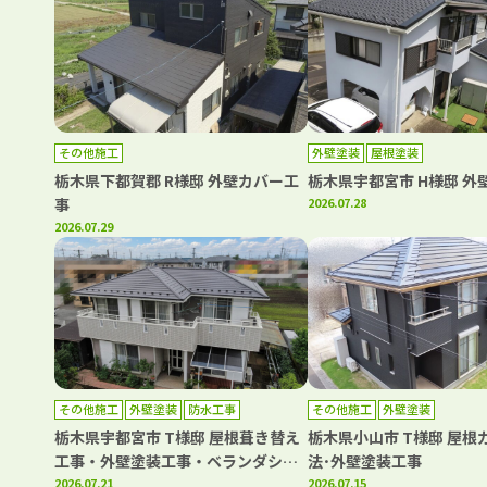
その他施工
外壁塗装
屋根塗装
栃木県下都賀郡 R様邸 外壁カバー工
栃木県宇都宮市 H様邸 外
事
2026.07.28
2026.07.29
その他施工
外壁塗装
防水工事
その他施工
外壁塗装
栃木県宇都宮市 T様邸 屋根葺き替え
栃木県小山市 T様邸 屋根
工事・外壁塗装工事・ベランダシー
法･外壁塗装工事
ト防水工事
2026.07.21
2026.07.15