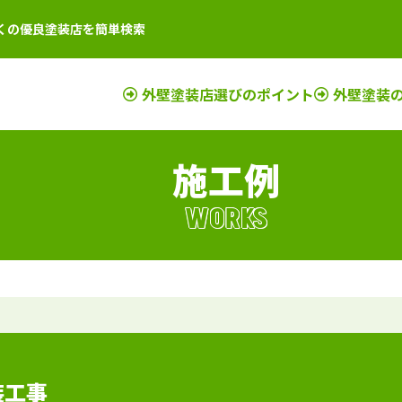
くの優良塗装店を簡単検索
外壁塗装店選びのポイント
外壁塗装
施工例
店
新潟県
施工例
塗装店
滋賀県
施工例
塗装店
店
富山県
施工例
塗装店
京都府
施工例
塗装店
WORKS
店
石川県
施工例
塗装店
奈良県
施工例
塗装店
店
山梨県
施工例
塗装店
大阪府
施工例
塗装店
店
長野県
施工例
塗装店
三重県
施工例
塗装店
店
福井県
施工例
塗装店
和歌山県
施工例
塗装店
店
岐阜県
施工例
塗装店
兵庫県
施工例
塗装店
静岡県
施工例
塗装店
装工事