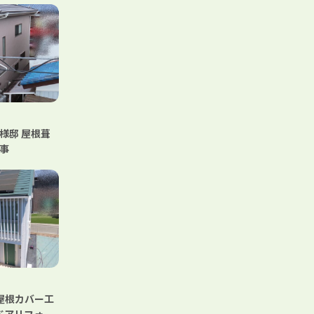
様邸 屋根葺
事
 屋根カバー工