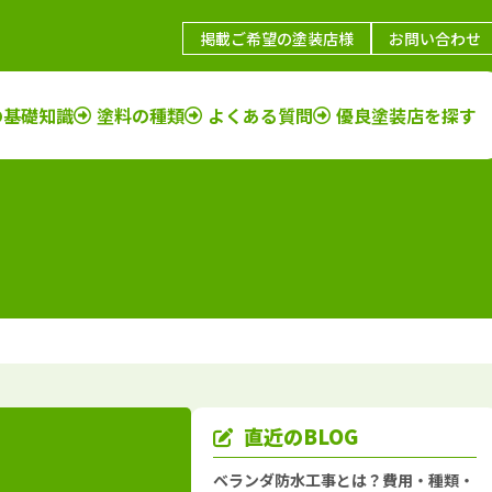
掲載ご希望の塗装店様
お問い合わせ
の基礎知識
塗料の種類
よくある質問
優良塗装店を探す
鳥取県
施工例
塗装店
福岡県
施工例
塗装店
島根県
施工例
塗装店
佐賀県
施工例
塗装店
山口県
施工例
塗装店
長崎県
施工例
塗装店
岡山県
施工例
塗装店
大分県
施工例
塗装店
広島県
施工例
塗装店
熊本県
施工例
塗装店
香川県
施工例
塗装店
宮崎県
施工例
塗装店
愛媛県
施工例
塗装店
鹿児島県
施工例
塗装店
直近のBLOG
徳島県
施工例
塗装店
沖縄県
施工例
塗装店
ベランダ防水工事とは？費用・種類・