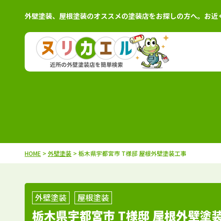
外壁塗装、屋根塗装のオススメの塗装店をお探しの方へ。お近
北海道
施工例
塗装店
茨城県
施工例
塗装
青森県
施工例
塗装店
栃木県
施工例
塗装
岩手県
施工例
塗装店
群馬県
施工例
塗装
秋田県
施工例
塗装店
千葉県
施工例
塗装
HOME
>
外壁塗装
> 栃木県宇都宮市 T様邸 屋根外壁塗装工事
宮城県
施工例
塗装店
埼玉県
施工例
塗装
山形県
施工例
塗装店
東京都
施工例
塗装
福島県
施工例
塗装店
神奈川県
施工例
塗装
外壁塗装
屋根塗装
栃木県宇都宮市 T様邸 屋根外壁塗