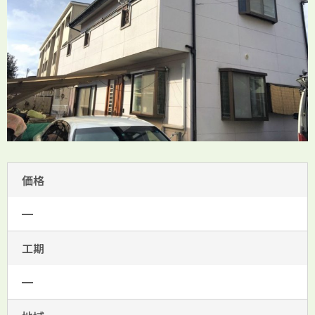
価格
━
工期
━