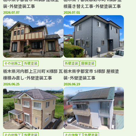
装･外壁塗装工事
根葺き替え工事･外壁塗装工事
2026.07.07
2026.07.01
その他施工
外壁塗装
外壁塗装
屋根塗装
栃木県河内郡上三川町 K様邸 瓦
栃木県宇都宮市 S様邸 屋根塗
棟積み直し･外壁塗装工事
装･外壁塗装工事
2026.06.25
2026.06.19
その他施工
外壁塗装
その他施工
外壁塗装