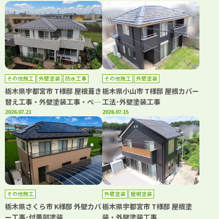
その他施工
外壁塗装
防水工事
その他施工
外壁塗装
栃木県宇都宮市 T様邸 屋根葺き
栃木県小山市 T様邸 屋根カバー
替え工事・外壁塗装工事・ベラ
工法･外壁塗装工事
ンダシート防水工事
2026.07.21
2026.07.15
その他施工
外壁塗装
屋根塗装
栃木県さくら市 K様邸 外壁カバ
栃木県宇都宮市 T様邸 屋根塗
ー工事･付帯部塗装
装・外壁塗装工事