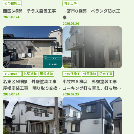
その他施工
防水工事
西区S様邸 テラス設置工事
一宮市O様邸 ベランダ防水工
2026.07.24
事
2026.07.24
その他施工
外壁塗装
屋根塗装
その他施工
外壁塗装
防水工事
名東区M様邸 外壁塗装工事
小牧市Ｓ様邸 外壁塗装工事
屋根塗装工事 明り取り交換工
コーキング打ち替え、打ち増し
事 ボルトキャップ設置工事
2026.07.24
工事 ベランダ防水工事
2026.07.23