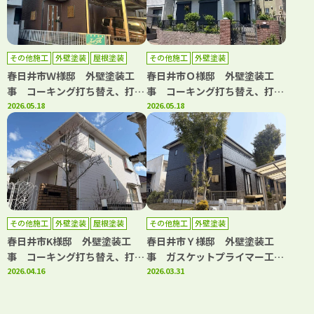
その他施工
外壁塗装
屋根塗装
その他施工
外壁塗装
春日井市Ｗ様邸 外壁塗装工
春日井市Ｏ様邸 外壁塗装工
事 コーキング打ち替え、打ち
事 コーキング打ち替え、打ち
増し工事 屋根塗装工事 ベラ
2026.05.18
増し工事 ガスケット工事 ベ
2026.05.18
ンダトップコート工事 その他
ランダトップコート工事
工事
その他施工
外壁塗装
屋根塗装
その他施工
外壁塗装
防水工事
春日井市K様邸 外壁塗装工
春日井市Ｙ様邸 外壁塗装工
事 コーキング打ち替え、打ち
事 ガスケットプライマー工
増し工事 屋根塗装工事 防水
2026.04.16
事 コーキング打ち替え・打ち
2026.03.31
下地部分補修工事 バルコニー
増し工事 ウッドデッキ解体･
防水工事
処分ウッドデッキ新設工事 室