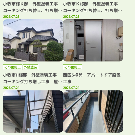
小牧市様Ｋ邸 外壁塗装工事
小牧市Ｋ様邸 外壁塗装工事
コーキング打ち替え、打ち増し
コーキング打ち替え、打ち増し
工事 屋根塗装工事 ベランダ
2026.07.25
工事 屋根カバー工事 ベラン
2026.07.25
トップコート工事
ダトップコート工事
その他施工
外壁塗装
その他施工
小牧市H様邸 外壁塗装工事
西区S様邸 アパートドア設置
コーキング打ち増し工事 屋根
工事
漆喰工事
2026.07.24
2026.07.24