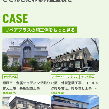
CASE
リペアプラスの施工例をもっと見る
その他施工
アパート・マンション
その他施工
外壁塗装
屋根塗装
防水工事
瀬戸市 金属サイディング貼り
北区 外壁塗装工事 コーキン
替え工事 幕板設置工事
グ打ち替え、打ち増し工事 屋
2026.08.05
根塗装工事 階段・共用部側溝
2026.08.05
防水工事 共用部長尺シート工
事 基礎補修工事