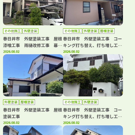
その他施工
外壁塗装
その他施工
外壁塗装
屋根塗装
防水工事
春日井市 外壁塗装工事 屋根
春日井市 外壁塗装工事 コー
漆喰工事 雨樋改修工事 幕板
キング打ち替え、打ち増し工
板金工事 浴室水栓交換工事
2026.08.02
事 屋根塗装工事 ベランダ防
2026.08.02
水工事
外壁塗装
屋根塗装
その他施工
外壁塗装
春日井市 外壁塗装工事 屋根
春日井市 外壁塗装工事 コー
塗装工事
キング打ち替え、打ち増し工
2026.08.02
事 屋根カバー工事 ベランダ
2026.08.02
トップコート工事 浴室改修工