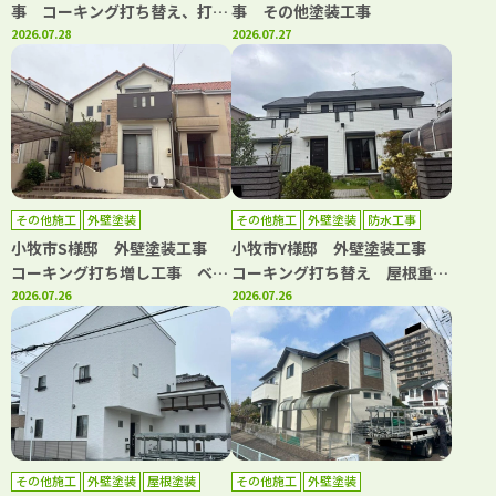
事 コーキング打ち替え、打ち
事 その他塗装工事
増し工事 屋根塗装工事 トッ
2026.07.28
2026.07.27
プコート工事
その他施工
外壁塗装
その他施工
外壁塗装
防水工事
小牧市S様邸 外壁塗装工事
小牧市Y様邸 外壁塗装工事
コーキング打ち増し工事 ベラ
コーキング打ち替え 屋根重ね
ンダトップコート工事
2026.07.26
葺き工事 ベランダ防水工事
2026.07.26
水道管カバー取り換え工事
その他施工
外壁塗装
屋根塗装
その他施工
外壁塗装