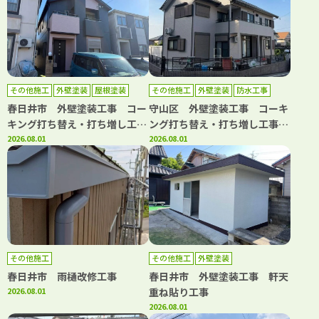
事 洗面台取り換え工事 キッ
チン取り換え工事
その他施工
外壁塗装
屋根塗装
その他施工
外壁塗装
防水工事
春日井市 外壁塗装工事 コー
守山区 外壁塗装工事 コーキ
キング打ち替え・打ち増し工
ング打ち替え・打ち増し工事
事 屋根塗装工事 ベランダト
2026.08.01
ベランダ防水工事
2026.08.01
ップコート工事
その他施工
その他施工
外壁塗装
春日井市 雨樋改修工事
春日井市 外壁塗装工事 軒天
2026.08.01
重ね貼り工事
2026.08.01