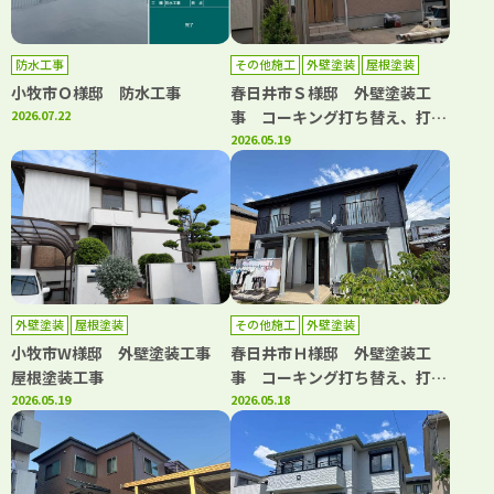
防水工事
その他施工
外壁塗装
屋根塗装
小牧市Ｏ様邸 防水工事
春日井市Ｓ様邸 外壁塗装工
2026.07.22
事 コーキング打ち替え、打ち
増し工事 屋根塗装工事 ベラ
2026.05.19
ンダトップコート工事
外壁塗装
屋根塗装
その他施工
外壁塗装
小牧市W様邸 外壁塗装工事
春日井市Ｈ様邸 外壁塗装工
屋根塗装工事
事 コーキング打ち替え、打ち
2026.05.19
増し工事 屋根重ね葺き工事
2026.05.18
雨樋交換工事