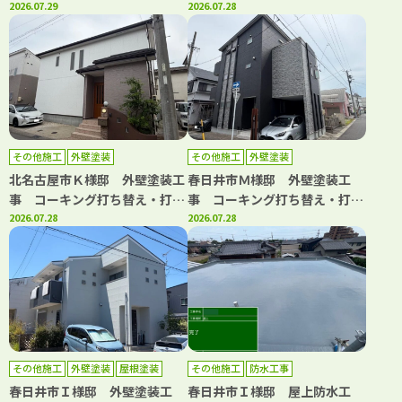
屋根カバー工事 防水工事
2026.07.29
増し工事 バルコニートップコ
2026.07.28
ート工事
その他施工
外壁塗装
その他施工
外壁塗装
北名古屋市Ｋ様邸 外壁塗装工
春日井市Ｍ様邸 外壁塗装工
事 コーキング打ち替え・打ち
事 コーキング打ち替え・打ち
増し工事 屋根カバー工事 ト
2026.07.28
増し工事 バルコニートップコ
2026.07.28
ップコート工事
ート工事
その他施工
外壁塗装
屋根塗装
その他施工
防水工事
春日井市Ｉ様邸 外壁塗装工
春日井市Ｉ様邸 屋上防水工