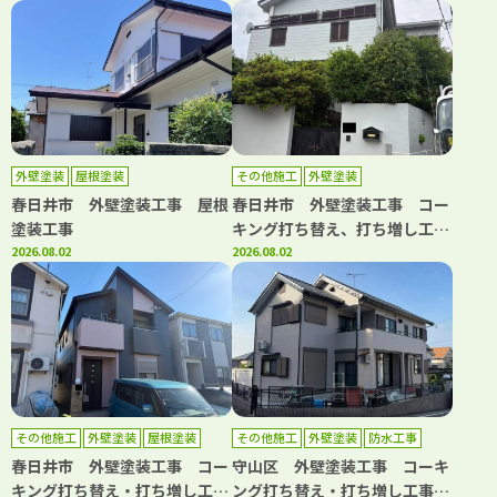
水工事
外壁塗装
屋根塗装
その他施工
外壁塗装
春日井市 外壁塗装工事 屋根
春日井市 外壁塗装工事 コー
塗装工事
キング打ち替え、打ち増し工
2026.08.02
事 屋根カバー工事 ベランダ
2026.08.02
トップコート工事 浴室改修工
事 洗面台取り換え工事 キッ
チン取り換え工事
その他施工
外壁塗装
屋根塗装
その他施工
外壁塗装
防水工事
春日井市 外壁塗装工事 コー
守山区 外壁塗装工事 コーキ
キング打ち替え・打ち増し工
ング打ち替え・打ち増し工事