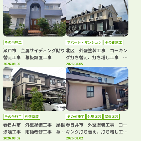
その他施工
アパート・マンション
その他施工
外壁塗装
屋根塗装
防水工事
瀬戸市 金属サイディング貼り
北区 外壁塗装工事 コーキン
替え工事 幕板設置工事
グ打ち替え、打ち増し工事 屋
2026.08.05
根塗装工事 階段・共用部側溝
2026.08.05
防水工事 共用部長尺シート工
事 基礎補修工事
その他施工
外壁塗装
その他施工
外壁塗装
屋根塗装
防水工事
春日井市 外壁塗装工事 屋根
春日井市 外壁塗装工事 コー
漆喰工事 雨樋改修工事 幕板
キング打ち替え、打ち増し工
板金工事 浴室水栓交換工事
2026.08.02
事 屋根塗装工事 ベランダ防
2026.08.02