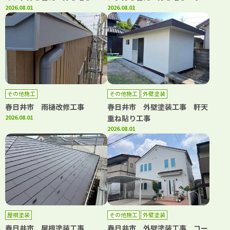
事 屋根塗装工事 ベランダト
2026.08.01
ベランダ防水工事
2026.08.01
ップコート工事
その他施工
その他施工
外壁塗装
春日井市 雨樋改修工事
春日井市 外壁塗装工事 軒天
2026.08.01
重ね貼り工事
2026.08.01
屋根塗装
その他施工
外壁塗装
春日井市 屋根塗装工事
春日井市 外壁塗装工事 コー