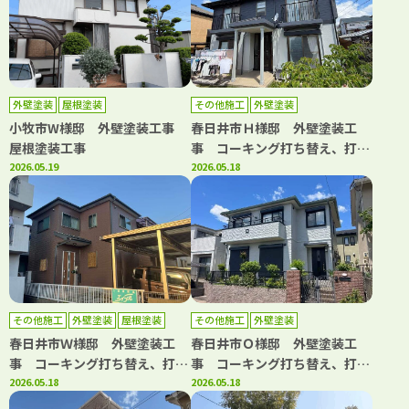
外壁塗装
屋根塗装
その他施工
外壁塗装
小牧市W様邸 外壁塗装工事
春日井市Ｈ様邸 外壁塗装工
屋根塗装工事
事 コーキング打ち替え、打ち
2026.05.19
増し工事 屋根重ね葺き工事
2026.05.18
雨樋交換工事
その他施工
外壁塗装
屋根塗装
その他施工
外壁塗装
春日井市Ｗ様邸 外壁塗装工
春日井市Ｏ様邸 外壁塗装工
事 コーキング打ち替え、打ち
事 コーキング打ち替え、打ち
増し工事 屋根塗装工事 ベラ
2026.05.18
増し工事 ガスケット工事 ベ
2026.05.18
ンダトップコート工事 その他
ランダトップコート工事