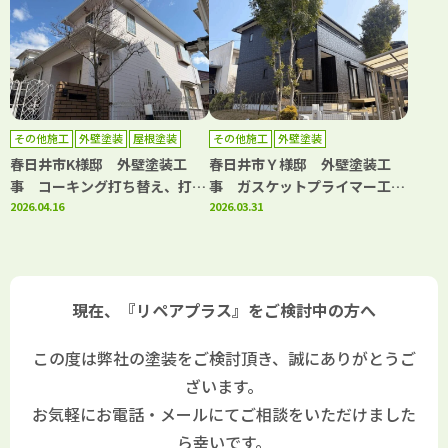
工事
その他施工
外壁塗装
屋根塗装
その他施工
外壁塗装
防水工事
春日井市K様邸 外壁塗装工
春日井市Ｙ様邸 外壁塗装工
事 コーキング打ち替え、打ち
事 ガスケットプライマー工
増し工事 屋根塗装工事 防水
2026.04.16
事 コーキング打ち替え・打ち
2026.03.31
下地部分補修工事 バルコニー
増し工事 ウッドデッキ解体･
防水工事
処分ウッドデッキ新設工事 室
外機･室内機撤去処分工事
現在、『リペアプラス』をご検討中の方へ
この度は弊社の塗装をご検討頂き、誠にありがとうご
ざいます。
お気軽にお電話・メールにてご相談をいただけました
ら幸いです。