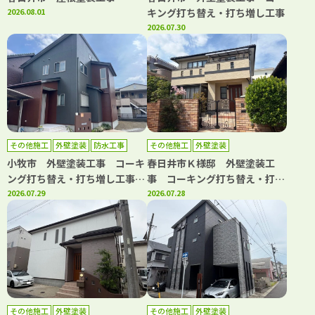
2026.08.01
キング打ち替え・打ち増し工事
2026.07.30
その他施工
外壁塗装
防水工事
その他施工
外壁塗装
小牧市 外壁塗装工事 コーキ
春日井市Ｋ様邸 外壁塗装工
ング打ち替え・打ち増し工事
事 コーキング打ち替え・打ち
屋根カバー工事 防水工事
2026.07.29
増し工事 バルコニートップコ
2026.07.28
ート工事
その他施工
外壁塗装
その他施工
外壁塗装