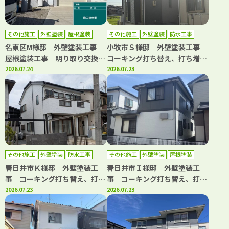
その他施工
外壁塗装
屋根塗装
その他施工
外壁塗装
防水工事
名東区M様邸 外壁塗装工事
小牧市Ｓ様邸 外壁塗装工事
屋根塗装工事 明り取り交換工
コーキング打ち替え、打ち増し
事 ボルトキャップ設置工事
2026.07.24
工事 ベランダ防水工事
2026.07.23
その他施工
外壁塗装
防水工事
その他施工
外壁塗装
屋根塗装
防水工事
春日井市Ｋ様邸 外壁塗装工
春日井市Ｉ様邸 外壁塗装工
事 コーキング打ち替え、打ち
事 コーキング打ち替え、打ち
増し工事 ベランダ防水工事
2026.07.23
増し工事 屋根塗装工事 防水
2026.07.23
屋根漆喰工事
工事