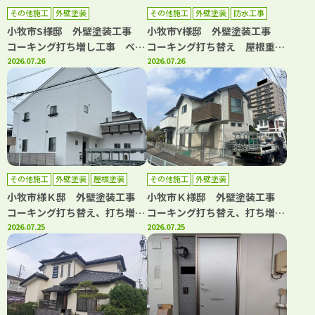
その他施工
外壁塗装
その他施工
外壁塗装
防水工事
小牧市S様邸 外壁塗装工事
小牧市Y様邸 外壁塗装工事
コーキング打ち増し工事 ベラ
コーキング打ち替え 屋根重ね
ンダトップコート工事
2026.07.26
葺き工事 ベランダ防水工事
2026.07.26
水道管カバー取り換え工事
その他施工
外壁塗装
屋根塗装
その他施工
外壁塗装
小牧市様Ｋ邸 外壁塗装工事
小牧市Ｋ様邸 外壁塗装工事
コーキング打ち替え、打ち増し
コーキング打ち替え、打ち増し
工事 屋根塗装工事 ベランダ
2026.07.25
工事 屋根カバー工事 ベラン
2026.07.25
トップコート工事
ダトップコート工事