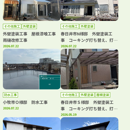
その他施工
外壁塗装
その他施工
外壁塗装
外壁塗装工事 屋根漆喰工事
春日井市N様邸 外壁塗装工
雨樋改修工事
事 コーキング打ち替え、打ち
2026.07.22
増し工事 屋根カバー工事 雨
2026.07.22
樋改修工事
防水工事
その他施工
外壁塗装
屋根塗装
小牧市Ｏ様邸 防水工事
春日井市Ｓ様邸 外壁塗装工
2026.07.22
事 コーキング打ち替え、打ち
増し工事 屋根塗装工事 ベラ
2026.05.19
ンダトップコート工事