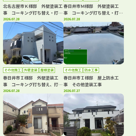
北名古屋市Ｋ様邸 外壁塗装工
春日井市Ｍ様邸 外壁塗装工
事 コーキング打ち替え・打ち
事 コーキング打ち替え・打ち
増し工事 屋根カバー工事 ト
2026.07.28
増し工事 バルコニートップコ
2026.07.28
ップコート工事
ート工事
その他施工
外壁塗装
屋根塗装
その他施工
防水工事
春日井市Ｉ様邸 外壁塗装工
春日井市Ｉ様邸 屋上防水工
事 コーキング打ち替え、打ち
事 その他塗装工事
増し工事 屋根塗装工事 トッ
2026.07.28
2026.07.27
プコート工事