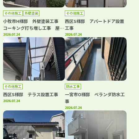
その他施工
外壁塗装
その他施工
小牧市H様邸 外壁塗装工事
西区S様邸 アパートドア設置
コーキング打ち増し工事 屋根
工事
漆喰工事
2026.07.24
2026.07.24
その他施工
防水工事
西区S様邸 テラス設置工事
一宮市O様邸 ベランダ防水工
2026.07.24
事
2026.07.24